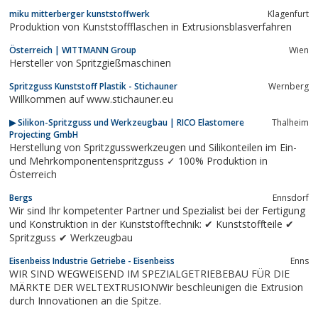
miku mitterberger kunststoffwerk
Klagenfurt
Produktion von Kunststoffflaschen in Extrusionsblasverfahren
Österreich | WITTMANN Group
Wien
Hersteller von Spritzgießmaschinen
Spritzguss Kunststoff Plastik - Stichauner
Wernberg
Willkommen auf www.stichauner.eu
▶ Silikon-Spritzguss und Werkzeugbau | RICO Elastomere
Thalheim
Projecting GmbH
Herstellung von Spritzgusswerkzeugen und Silikonteilen im Ein-
und Mehrkomponentenspritzguss ✓ 100% Produktion in
Österreich
Bergs
Ennsdorf
Wir sind Ihr kompetenter Partner und Spezialist bei der Fertigung
und Konstruktion in der Kunststofftechnik: ✔ Kunststoffteile ✔
Spritzguss ✔ Werkzeugbau
Eisenbeiss Industrie Getriebe - Eisenbeiss
Enns
WIR SIND WEGWEISEND IM SPEZIALGETRIEBEBAU FÜR DIE
MÄRKTE DER WELTEXTRUSIONWir beschleunigen die Extrusion
durch Innovationen an die Spitze.