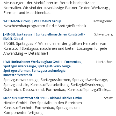
Meusburger - der Marktführer im Bereich hochpräziser
Normalien. Wir sind der zuverlässige Partner für den Werkzeug-,
Formen- und Maschinenbau.
WITTMANN Group | WITTMANN Group
Kottingbrunn
Naschinenbauprogramm für die Spritzgießtechnik
▷ ENGEL Spritzguss | Spritzgießmaschinen Kunststoff -
Schwertberg
ENGEL Global
ENGEL Spritzguss ✓ Wir sind einer der größten Hersteller von
Kunststoff Spritzgussmaschinen und bieten Lösungen für jede
Anwendung ➠ Details hier!
HWB Horitschoner Werkzeugbau GmbH - Formenbau,
Horitschon
Spritzgusswerkzeuge, Spritzguß-Werkzeuge,
Spritzgussformen, Spritzgusstechnologie,
Kunststoffverarbeit.
Spritzgusswerkzeuge, Spritzgussformen, Spritzgießwerkzeuge,
Spritzgiessteile, Kunststoffverarbeitung, Spritzgießwerkzeug,
Österreich, Deutschland, Formenbau, Kunststoffspritzgußteile,
Kunststoffspritzen, Kunststoffprodukte, Spritzgussteile,
Mehr aus Kunststoff seit 1985 - Richard Hiebler GmbH
Stainz
Kunststoffformteile, Kunststoffspritzteile,
Hiebler GmbH - Der Spezialist in den Bereichen
Kunststoffspritzgussteile,...
Kunststofftechnik, Formenbau, Spritzguss und
Komponentenfertigung