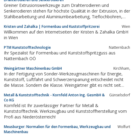
Greiner Extrusionswerkzeuge zum Drahterodieren und
Senkerodieren stehen für höchste Qualität in der Extrusion, in der
Stahlbearbeitung und Aluminiumbearbeitung, Tieflochbohren,
Fräsen und HSC Fräsen ebenso wie beim Polieren, Flachschleifen
Kristen und Zahalka | Formenbau und Kuststoffpritzerei
Wien
und PCE. Greiner steht für kürzeste Durchlaufzeiten bei der
Willkommen auf den Internetseiten der Kristen & Zahalka GmbH
Extrusion von der...
in Wien
PTM Kunststofftechnologie
Natternbach
Ihr Spezialist für Formenbau und Kunststoffspritzguss aus
Natternbach OÖ
Weingärtner Maschinenbau GmbH
Kirchham,
In der Fertigung von Sonder-Werkzeugmaschinen für Energie,
Kunststoff, Luftfahrt und Schwerzerspanung entscheidet nicht
die Masse. Sondern die Klasse. Weingärtner gibt es nicht seit
gestern, sondern seit mehr als fünf Jahrzehnten. Seither
Metall & Kunststofftechnik - Kornfeld Anton Ing. GesmbH &
Günselsdorf
begeistern hochpräzise Bearbeitungsmaschinen Kunden
Co KG
weltweit. Weingärtner definiert...
Kornfeld ist Ihr zuverlässiger Partner für Metall &
Kunststofftechnik. Werkzeugbau und Kunststoffherstellung vom
Profi aus Niederösterreich!
Meusburger: Normalien für den Formenbau, Werkzeugbau und
Wolfurt
Maschinenbau