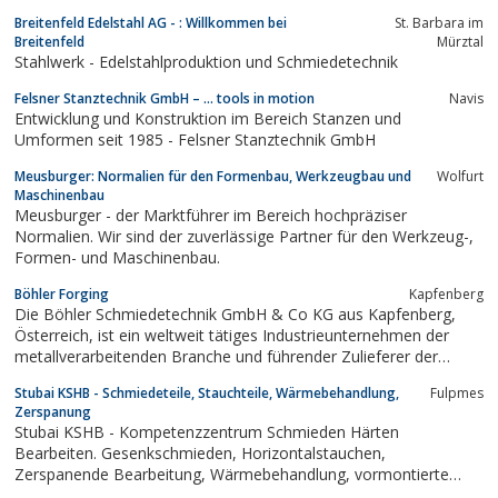
Breitenfeld Edelstahl AG - : Willkommen bei
St. Barbara im
Breitenfeld
Mürztal
Stahlwerk - Edelstahlproduktion und Schmiedetechnik
Felsner Stanztechnik GmbH – … tools in motion
Navis
Entwicklung und Konstruktion im Bereich Stanzen und
Umformen seit 1985 - Felsner Stanztechnik GmbH
Meusburger: Normalien für den Formenbau, Werkzeugbau und
Wolfurt
Maschinenbau
Meusburger - der Marktführer im Bereich hochpräziser
Normalien. Wir sind der zuverlässige Partner für den Werkzeug-,
Formen- und Maschinenbau.
Böhler Forging
Kapfenberg
Die Böhler Schmiedetechnik GmbH & Co KG aus Kapfenberg,
Österreich, ist ein weltweit tätiges Industrieunternehmen der
metallverarbeitenden Branche und führender Zulieferer der
Luftfahrt- und Energieindustrie mit über 200 Kunden weltweit.
Stubai KSHB - Schmiedeteile, Stauchteile, Wärmebehandlung,
Fulpmes
Zerspanung
Stubai KSHB - Kompetenzzentrum Schmieden Härten
Bearbeiten. Gesenkschmieden, Horizontalstauchen,
Zerspanende Bearbeitung, Wärmebehandlung, vormontierte
Baugruppen