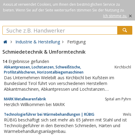
Axxus.at verwendet Cookies, um Ihnen den bestmöglichen Service zu
bieten. Wenn Sie auf der Seite weitersurfen stimmen Sie der Nutzung zu.
×
Ich stimme zu.
Industrie & Herstellung
Fertigung
Schmiedetechnik & Umformtechnik
14
Ergebnisse gefunden
Abkantpressen, Lochstanzen, Schweißtische,
Kirchbichl
Profilstahlscheren, Horizontalbiegemaschinen
Das Unternehmen Welebilt aus Kirchbichl bei Kufstein im
Bundesland Tirol führt von verschiedenen Herstellern
Abkantmaschinen, Abkantpressen und Lochstanzen.
Schweißtische, Tafelscheren und Blecheinrollmaschinen sowie
MARK Metallwarenfabrik
Spital am Pyhrn
Horizontalbiegemaschinen und Brünieren haben wir ebenso im
Herzlich Willkommen bei MARK
Programm wie Brüniermittel und Abkantwerkzeuge.
Technologieführer bei Wärmebehandlungen | RÜBIG
Wels
RÜBIG beschäftigt sich seit mehr als 65 Jahren mit Stahl und ist
Technologieführer in den Bereichen Schmieden, Härten und
Wärmebehandlungsanlagenbau.