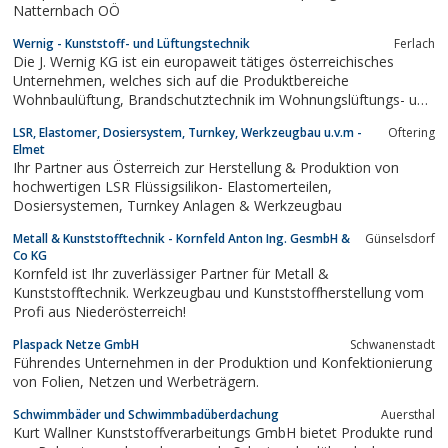
Natternbach OÖ
Wernig - Kunststoff- und Lüftungstechnik
Ferlach
Die J. Wernig KG ist ein europaweit tätiges österreichisches
Unternehmen, welches sich auf die Produktbereiche
Wohnbaulüftung, Brandschutztechnik im Wohnungslüftungs- und
Sanitärbereich sowie...
LSR, Elastomer, Dosiersystem, Turnkey, Werkzeugbau u.v.m -
Oftering
Elmet
Ihr Partner aus Österreich zur Herstellung & Produktion von
hochwertigen LSR Flüssigsilikon- Elastomerteilen,
Dosiersystemen, Turnkey Anlagen & Werkzeugbau
Metall & Kunststofftechnik - Kornfeld Anton Ing. GesmbH &
Günselsdorf
Co KG
Kornfeld ist Ihr zuverlässiger Partner für Metall &
Kunststofftechnik. Werkzeugbau und Kunststoffherstellung vom
Profi aus Niederösterreich!
Plaspack Netze GmbH
Schwanenstadt
Führendes Unternehmen in der Produktion und Konfektionierung
von Folien, Netzen und Werbeträgern.
Schwimmbäder und Schwimmbadüberdachung
Auersthal
Kurt Wallner Kunststoffverarbeitungs GmbH bietet Produkte rund