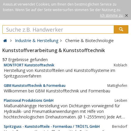
Axxus.at verwendet Cookies, um Ihnen den bestmöglichen Service zu
bieten. Wenn Sie auf der Seite weitersurfen stimmen Sie der Nutzung zu.
×
Ich stimme zu.
Industrie & Herstellung
Chemie & Biotechnologie
Kunststoffverarbeitung & Kunststofftechnik
57
Ergebnisse gefunden
MONTFORT Kunststofftechnik
Koblach
Herstellung von Kunststoffteilen und Kunststoffsysteme im
Spritzgussverfahren
GBM Kunststofftechnik & Formenbau
Mattighofen
Willkommen bei GBM Kunststofftechnik und Formenbau
Plastoseal Produktions GmbH
Leoben
Maßunabhängige Herstellung von Dichtungen vorwiegend für
Hydraulik- und Pneumatikanwendungen mit Hilfe von
hochtechnologischen Drehautomaten. (Ø 1-2555mm) Jede Art
von Dreh- bzw. Frästeilen wird angeboten
Spritzguss - Kunststoffteile - Formenbau / TRÖSTL GmbH
Berndorf