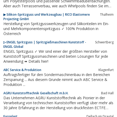
um Polyesterpools und passende Schwimmbadüberdachungen.
Aber auch Terrassenverbau, wie auch Whirlpools finden Sie im
Angebot.
▶ Silikon-Spritzguss und Werkzeugbau | RICO Elastomere
Thalheim
Projecting GmbH
Herstellung von Spritzgusswerkzeugen und Silikonteilen im Ein-
und Mehrkomponentenspritzguss ✓ 100% Produktion in
Österreich
▷ ENGEL Spritzguss | Spritzgießmaschinen Kunststoff -
Schwertberg
ENGEL Global
ENGEL Spritzguss ✓ Wir sind einer der größten Hersteller von
Kunststoff Spritzgussmaschinen und bieten Lösungen für jede
Anwendung ➠ Details hier!
ABC Service & Produktion
Klagenfurt
Auftragsfertiger für den Sondermaschinenbau in den Bereichen
Zerspanung ... Aus diesem Grunde nimmt auch ABC Service &
Produktion ...
AGRU Kunststofftechnik Gesellschaft m.b.H.
Bad Hall
Das Unternehmen AGRU Kunststofftechnik als Pionier in der
Verarbeitung von technischen Kunststoffen verfügt über mehr als
30 Jahre Erfahrung in der Herstellung von druckfesten ECTFE
Rohrsystemen und Halbzeugen. Ausgezeichnete chemische
Europlast
Dellach im Drautal