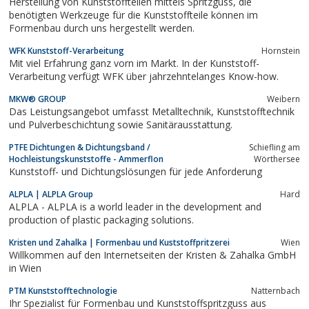
Herstellung von Kunststoffteilen mittels Spritzguss, die
benötigten Werkzeuge für die Kunststoffteile können im
Formenbau durch uns hergestellt werden.
WFK Kunststoff-Verarbeitung
Hornstein
Mit viel Erfahrung ganz vorn im Markt. In der Kunststoff-
Verarbeitung verfügt WFK über jahrzehntelanges Know-how.
MKW® GROUP
Weibern
Das Leistungsangebot umfasst Metalltechnik, Kunststofftechnik
und Pulverbeschichtung sowie Sanitärausstattung.
PTFE Dichtungen & Dichtungsband /
Schiefling am
Hochleistungskunststoffe - Ammerflon
Wörthersee
Kunststoff- und Dichtungslösungen für jede Anforderung
ALPLA | ALPLA Group
Hard
ALPLA - ALPLA is a world leader in the development and
production of plastic packaging solutions.
Kristen und Zahalka | Formenbau und Kuststoffpritzerei
Wien
Willkommen auf den Internetseiten der Kristen & Zahalka GmbH
in Wien
PTM Kunststofftechnologie
Natternbach
Ihr Spezialist für Formenbau und Kunststoffspritzguss aus