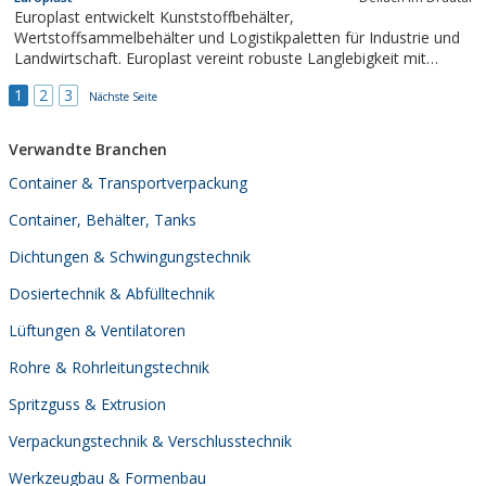
Beständigkeit in Kombination mit einer höheren Temperatur-
Europlast entwickelt Kunststoffbehälter,
und Druckbeständigkeit machen ECTFE...
Wertstoffsammelbehälter und Logistikpaletten für Industrie und
Landwirtschaft. Europlast vereint robuste Langlebigkeit mit
Leichtbau und schafft so neue Einsatzmöglichkeiten für
1
2
3
Transport und Lagerung. Schnelligkeit und Flexibilität,
Nächste Seite
ressourcenschonende Produktionsverfahren und...
Verwandte Branchen
Container & Transportverpackung
Container, Behälter, Tanks
Dichtungen & Schwingungstechnik
Dosiertechnik & Abfülltechnik
Lüftungen & Ventilatoren
Rohre & Rohrleitungstechnik
Spritzguss & Extrusion
Verpackungstechnik & Verschlusstechnik
Werkzeugbau & Formenbau