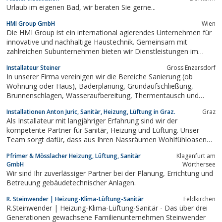
Urlaub im eigenen Bad, wir beraten Sie gerne...
HMI Group GmbH
Wien
Die HMI Group ist ein international agierendes Unternehmen für
innovative und nachhaltige Haustechnik. Gemeinsam mit
zahlreichen Subunternehmen bieten wir Dienstleistungen im
gesamten Bereich des Anlagebaus und der Gebäudetechnik an.
Installateur Steiner
Gross Enzersdorf
Dabei haben wir uns in erster Linie auf Großprojekte spezialisiert.
In unserer Firma vereinigen wir die Bereiche Sanierung (ob
Durch den Einsatz moderner Tools...
Wohnung oder Haus), Bäderplanung, Grundaufschließung,
Brunnenschlagen, Wasseraufbereitung, Thermentausch und
Gasgeräteservice
Installationen Anton Juric, Sanitär, Heizung, Lüftung in Graz.
Graz
Als Installateur mit langjähriger Erfahrung sind wir der
kompetente Partner für Sanitär, Heizung und Lüftung. Unser
Team sorgt dafür, dass aus Ihren Nassräumen Wohlfühloasen
entstehen.Informieren Sie sich auf den folgenden Seiten über
Pfrimer & Mösslacher Heizung, Lüftung, Sanitär
Klagenfurt am
unseren Betrieb und unser Serviceangebot. Wir unterstützen Sie
GmbH
Wörthersee
bei Ihrem nächsten Projekt!
Wir sind Ihr zuverlässiger Partner bei der Planung, Errichtung und
Betreuung gebäudetechnischer Anlagen.
R. Steinwender | Heizung-Klima-Lüftung-Sanitär
Feldkirchen
R.Steinwender | Heizung-Klima-Lüftung-Sanitär - Das über drei
Generationen gewachsene Familienunternehmen Steinwender