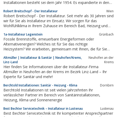
Installationen besteht sei dem Jahr 1954. Es expandierte in den
letzten Jahren so stetig, dass die alten Firmenräume zu klein
Robert Breitschopf - Der Installateur
Wien
wurden. Daraufhin wurde ein neuer Firmensitz mit passenden
Robert Breitschopf - Der Installateur. Seit mehr als 30 Jahren sind
Räumlichkeiten gesucht.
wir für Sie als Installateur im Einsatz. Wir sorgen für das
Wohlfühlklima in Ihrem Zuhause im Bereich Bad, Heizung und
Klima und sind Ihr Fachbetrieb und Spezialist für Vaillant.
1a-Installateur Legenstein
Grünbach
Fossile Brennstoffe, erneuerbare Energieformen oder
Alternativenergien? Welches ist für Sie das richtige
Heizsystem? Wir erarbeiten, gemeinsam mit Ihnen, die für Sie
optimale Ökonomische und ökologische Lösung. Wir beraten Sie
Altmüller | Installateur & Sanitär | Neuhofen/Krems,
Neuhofen an der
gerne bei der Planung Ihrer persönlichen Wellness – Oase und
Linz-Land
Krems
setzen Ihre persönlichen Ansprüche...
Hier finden Sie Informationen über die Installateur-Firma
Altmüller in Neuhofen an der Krems im Bezirk Linz-Land – Ihr
Experte für Sanitär und mehr!
Berchtold Installationen: Sanitär - Heizung - Klima
Dornbirn
Berchtold Installationen ist seit vielen Jahrzehnten Ihr
verlässlicher Partner im Bereich von Sanitärinstallationen,
Heizung, Klima und Sonnenenergie
Best Bechter Servicetechnik – Installateur in Lustenau
Lustenau
Best Bechter Servicetechnik ist Ihr kompetenter Ansprechpartner