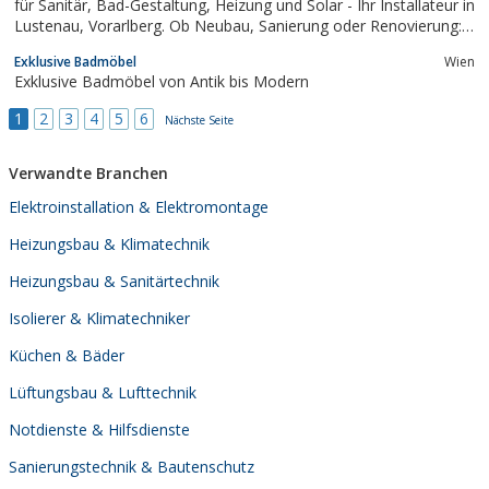
für Sanitär, Bad-Gestaltung, Heizung und Solar - Ihr Installateur in
Lustenau, Vorarlberg. Ob Neubau, Sanierung oder Renovierung:
Wir stehen Ihnen zur Seite, von der Beratung bis zur Umsetzung:
Exklusive Badmöbel
Wien
Wir arbeiten schnell und gründlich – zu einem fairen Preis.
Exklusive Badmöbel von Antik bis Modern
1
2
3
4
5
6
Nächste Seite
Verwandte Branchen
Elektroinstallation & Elektromontage
Heizungsbau & Klimatechnik
Heizungsbau & Sanitärtechnik
Isolierer & Klimatechniker
Küchen & Bäder
Lüftungsbau & Lufttechnik
Notdienste & Hilfsdienste
Sanierungstechnik & Bautenschutz