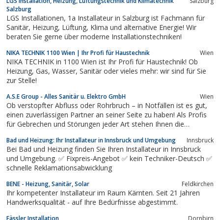
LGS Installation, Heizung, Lüftungstechnik und Klimatechnik
Salzburg
Salzburg
LGS Installationen, 1a Installateur in Salzburg ist Fachmann für
Sanitär, Heizung, Lüftung, Klima und alternative Energie! Wir
beraten Sie gerne über moderne Installationstechniken!
NIKA TECHNIK 1100 Wien | Ihr Profi für Haustechnik
Wien
NIKA TECHNIK in 1100 Wien ist Ihr Profi für Haustechnik! Ob
Heizung, Gas, Wasser, Sanitär oder vieles mehr: wir sind für Sie
zur Stelle!
A.S.E Group - Alles Sanitär u. Elektro GmbH
Wien
Ob verstopfter Abfluss oder Rohrbruch – in Notfällen ist es gut,
einen zuverlässigen Partner an seiner Seite zu haben! Als Profis
für Gebrechen und Störungen jeder Art stehen Ihnen die
Mitarbeiter von der A.S.E - Alles Sanitär und Elektro GmbH bei
Bad und Heizung: Ihr Installateur in Innsbruck und Umgebung
Innsbruck
allen Problemen zur Seite. Ein Anruf genügt, und wir sind sofort
Bei Bad und Heizung finden Sie Ihren Installateur in Innsbruck
zur Stelle!
und Umgebung. ✅ Fixpreis-Angebot ✅ kein Techniker-Deutsch ✅
schnelle Reklamationsabwicklung
BENE - Heizung, Sanitär, Solar
Feldkirchen
Ihr kompetenter Installateur im Raum Kärnten. Seit 21 Jahren
Handwerksqualität - auf Ihre Bedürfnisse abgestimmt.
Fässler Installation
Dornbirn