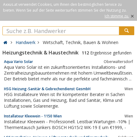
Axxus.at verwendet Cookies, um Ihnen den bestmöglichen Service zu
bieten. Wenn Sie auf der Seite weitersurfen stimmen Sie der Nutzung zu.
×
Ich stimme zu.
Handwerk
Wirtschaft, Technik, Bauen & Wohnen
Heizungstechnik & Haustechnik
112
Ergebnisse gefunden
Aqua Vario Solar
Oberwaltersdorf
Aqua Vario Solar ist ein zukunftsorientiertes Installations- und
Zentralheizungsbauunternehmen mit hohem Umweltbewußtsein.
Der Betrieb bietet mehr als nur die perfekte und fachmännisch ...
HSG Heizung-Sanitär & Gebrechendienst GesmbH
Wien
HSG Installateure Wien ist Ihr kompetenter Berater in Sachen
Installationen, Gas und Heizung, Bad und Sanitär, Klima und
Lüftung sowie Solarenergie.
Installateur Kleewein - 1150 Wien
Wien
Installateur Kleewein - Professionell. Leistbar.Wartungen -10% |
Thermentausch Junkers BOSCH HG15/2 WK-19 E um €1999, -