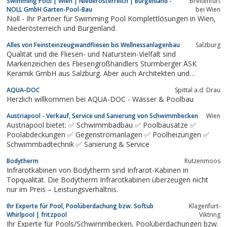
Swimming Pool | Wien | Niederösterreich | Burgenland -
Breitenfurt
NOLL GmbH Garten-Pool-Bau
bei Wien
Noll - Ihr Partner für Swimming Pool Komplettlösungen in Wien,
Niederösterreich und Burgenland.
Alles von Feinsteinzeugwandfliesen bis Wellnessanlagenbau
Salzburg
Qualität und die Fliesen- und Naturstein-Vielfalt sind
Markenzeichen des Fliesengroßhändlers Sturmberger ASK
Keramik GmbH aus Salzburg. Aber auch Architekten und
Objektbetreuer schätzen das individuelle Service, welches von
AQUA-DOC
Spittal a.d. Drau
der Erstberatung über die Bemusterung bis zur Erstellung von
Herzlich willkommen bei AQUA-DOC - Wasser & Poolbau
Ausschreibungstexten reicht.
Austriapool - Verkauf, Service und Sanierung von Schwimmbecken
Wien
Austriapool bietet: ✅ Schwimmbadbau ✅ Poolbausätze ✅
Poolabdeckungen ✅ Gegenstromanlagen ✅ Poolheizungen ✅
Schwimmbadtechnik ✅ Sanierung & Service
Bodytherm
Rutzenmoos
Infrarotkabinen von Bodytherm sind Infrarot-Kabinen in
Topqualität. Die Bodytherm Infrarotkabinen überzeugen nicht
nur im Preis – Leistungsverhältnis.
Ihr Experte für Pool, Poolüberdachung bzw. Softub
Klagenfurt-
Whirlpool | fritzpool
Viktring
Ihr Experte für Pools/Schwimmbecken, Poolüberdachungen bzw.