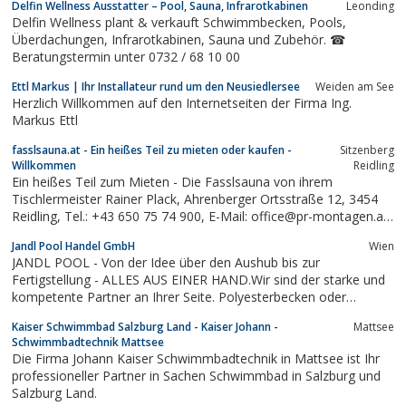
Delfin Wellness Ausstatter – Pool, Sauna, Infrarotkabinen
Leonding
Delfin Wellness plant & verkauft Schwimmbecken, Pools,
Überdachungen, Infrarotkabinen, Sauna und Zubehör. ☎
Beratungstermin unter 0732 / 68 10 00
Ettl Markus | Ihr Installateur rund um den Neusiedlersee
Weiden am See
Herzlich Willkommen auf den Internetseiten der Firma Ing.
Markus Ettl
fasslsauna.at - Ein heißes Teil zu mieten oder kaufen -
Sitzenberg
Willkommen
Reidling
Ein heißes Teil zum Mieten - Die Fasslsauna von ihrem
Tischlermeister Rainer Plack, Ahrenberger Ortsstraße 12, 3454
Reidling, Tel.: +43 650 75 74 900, E-Mail: office@pr-montagen.at,
web: www.fasslsauna.at
Jandl Pool Handel GmbH
Wien
JANDL POOL - Von der Idee über den Aushub bis zur
Fertigstellung - ALLES AUS EINER HAND.Wir sind der starke und
kompetente Partner an Ihrer Seite. Polyesterbecken oder
Folienbecken - Eigenbau oder unsere komplette Durchführung -
Kaiser Schwimmbad Salzburg Land - Kaiser Johann -
Mattsee
wir geben Ihnen die richtige Entscheidungshilfe.Unsere
Schwimmbadtechnik Mattsee
Fertigbecken kommen von Riviera Pool, dem...
Die Firma Johann Kaiser Schwimmbadtechnik in Mattsee ist Ihr
professioneller Partner in Sachen Schwimmbad in Salzburg und
Salzburg Land.