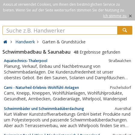
Axxus.at verwendet Cookies, um Ihnen den bestmöglichen Service zu
bieten. Wenn Sie auf der Seite weitersurfen stimmen Sie der Nutzung zu.
×
Ich stimme zu.
Handwerk
Garten & Grundstücke
Schwimmbadbau & Saunabau
48
Ergebnisse gefunden
Aquatechnics-Thalerpool
Straßwalchen
Planung, Verkauf, Einbau und Nachbetreuung von
Schwimmbadanlagen. Die Kundenzufriedenheit ist unser
oberstes Gebot. Bei den Saunen, Solarien und Dampfduschen
verkaufen wir namhafte Produkte.Grosse Auswahl bei
Cami - Naturheil-Erlebnis-Wohlfühl-Anlagen
Pischelsdorf
Gartenhaueser von Lugarde.
Cami, Kneipp, Kneippen, Wohlfühlanlagen, Wohlfühlprodukte,
Gesundheit, Armbecken, Gradieranlage, Whirlpool, Wanderspiel
Schwimmbäder und Schwimmbadüberdachung
Auersthal
Kurt Wallner Kunststoffverarbeitungs GmbH bietet Produkte rund
um Polyesterpools und passende Schwimmbadüberdachungen.
Aber auch Terrassenverbau, wie auch Whirlpools finden Sie im
Angebot.