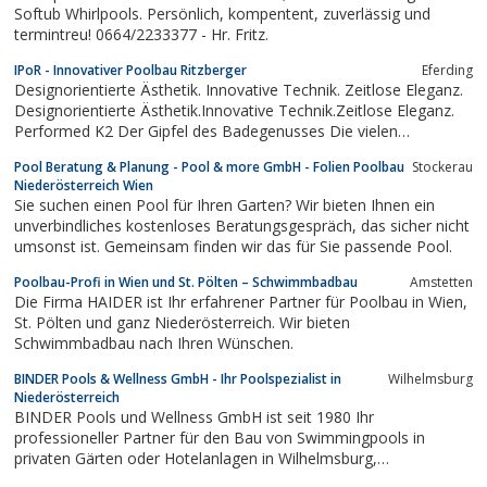
Softub Whirlpools. Persönlich, kompentent, zuverlässig und
termintreu! 0664/2233377 - Hr. Fritz.
IPoR - Innovativer Poolbau Ritzberger
Eferding
Designorientierte Ästhetik. Innovative Technik. Zeitlose Eleganz.
Designorientierte Ästhetik.Innovative Technik.Zeitlose Eleganz.
Performed K2 Der Gipfel des Badegenusses Die vielen
Möglichkeiten machen das K2 zu einem schönen Allrounder.
Pool Beratung & Planung - Pool & more GmbH - Folien Poolbau
Stockerau
Größe, Tiefe und Ausstattungsdetails werden an die
Niederösterreich Wien
individuellenKundenwünsche angepasst....
Sie suchen einen Pool für Ihren Garten? Wir bieten Ihnen ein
unverbindliches kostenloses Beratungsgespräch, das sicher nicht
umsonst ist. Gemeinsam finden wir das für Sie passende Pool.
Poolbau-Profi in Wien und St. Pölten – Schwimmbadbau
Amstetten
Die Firma HAIDER ist Ihr erfahrener Partner für Poolbau in Wien,
St. Pölten und ganz Niederösterreich. Wir bieten
Schwimmbadbau nach Ihren Wünschen.
BINDER Pools & Wellness GmbH - Ihr Poolspezialist in
Wilhelmsburg
Niederösterreich
BINDER Pools und Wellness GmbH ist seit 1980 Ihr
professioneller Partner für den Bau von Swimmingpools in
privaten Gärten oder Hotelanlagen in Wilhelmsburg,
Niederösterreich und Wien.