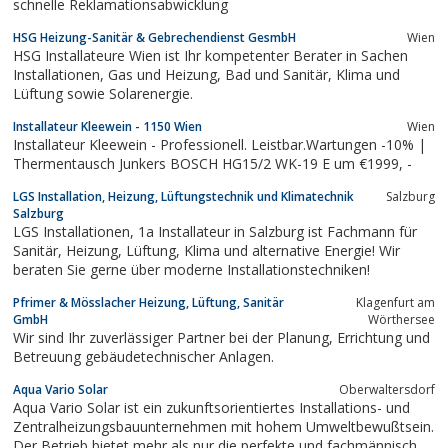
schnelle Reklamationsabwicklung
HSG Heizung-Sanitär & Gebrechendienst GesmbH
Wien
HSG Installateure Wien ist Ihr kompetenter Berater in Sachen
Installationen, Gas und Heizung, Bad und Sanitär, Klima und
Lüftung sowie Solarenergie.
Installateur Kleewein - 1150 Wien
Wien
Installateur Kleewein - Professionell. Leistbar.Wartungen -10% |
Thermentausch Junkers BOSCH HG15/2 WK-19 E um €1999, -
LGS Installation, Heizung, Lüftungstechnik und Klimatechnik
Salzburg
Salzburg
LGS Installationen, 1a Installateur in Salzburg ist Fachmann für
Sanitär, Heizung, Lüftung, Klima und alternative Energie! Wir
beraten Sie gerne über moderne Installationstechniken!
Pfrimer & Mösslacher Heizung, Lüftung, Sanitär
Klagenfurt am
GmbH
Wörthersee
Wir sind Ihr zuverlässiger Partner bei der Planung, Errichtung und
Betreuung gebäudetechnischer Anlagen.
Aqua Vario Solar
Oberwaltersdorf
Aqua Vario Solar ist ein zukunftsorientiertes Installations- und
Zentralheizungsbauunternehmen mit hohem Umweltbewußtsein.
Der Betrieb bietet mehr als nur die perfekte und fachmännisch ...