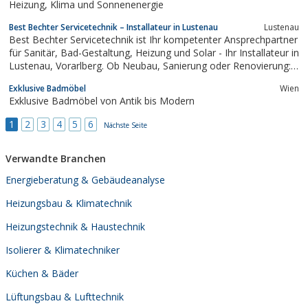
Heizung, Klima und Sonnenenergie
Best Bechter Servicetechnik – Installateur in Lustenau
Lustenau
Best Bechter Servicetechnik ist Ihr kompetenter Ansprechpartner
für Sanitär, Bad-Gestaltung, Heizung und Solar - Ihr Installateur in
Lustenau, Vorarlberg. Ob Neubau, Sanierung oder Renovierung:
Wir stehen Ihnen zur Seite, von der Beratung bis zur Umsetzung:
Exklusive Badmöbel
Wien
Wir arbeiten schnell und gründlich – zu einem fairen Preis.
Exklusive Badmöbel von Antik bis Modern
1
2
3
4
5
6
Nächste Seite
Verwandte Branchen
Energieberatung & Gebäudeanalyse
Heizungsbau & Klimatechnik
Heizungstechnik & Haustechnik
Isolierer & Klimatechniker
Küchen & Bäder
Lüftungsbau & Lufttechnik