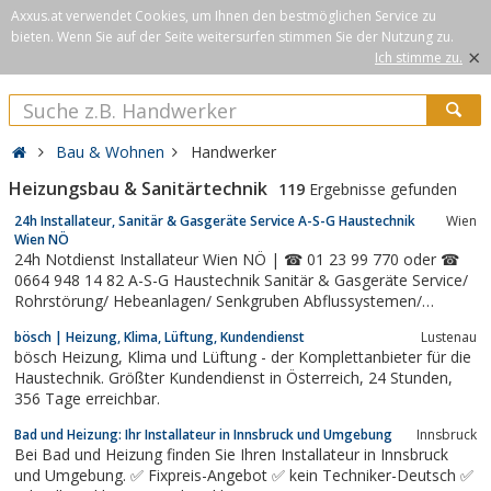
Axxus.at verwendet Cookies, um Ihnen den bestmöglichen Service zu
bieten. Wenn Sie auf der Seite weitersurfen stimmen Sie der Nutzung zu.
×
Ich stimme zu.
Bau & Wohnen
Handwerker
Heizungsbau & Sanitärtechnik
119
Ergebnisse gefunden
24h Installateur, Sanitär & Gasgeräte Service A-S-G Haustechnik
Wien
Wien NÖ
24h Notdienst Installateur Wien NÖ | ☎ 01 23 99 770 oder ☎
0664 948 14 82 A-S-G Haustechnik Sanitär & Gasgeräte Service/
Rohrstörung/ Hebeanlagen/ Senkgruben Abflussystemen/
Abwasserablauf.
bösch | Heizung, Klima, Lüftung, Kundendienst
Lustenau
bösch Heizung, Klima und Lüftung - der Komplettanbieter für die
Haustechnik. Größter Kundendienst in Österreich, 24 Stunden,
356 Tage erreichbar.
Bad und Heizung: Ihr Installateur in Innsbruck und Umgebung
Innsbruck
Bei Bad und Heizung finden Sie Ihren Installateur in Innsbruck
und Umgebung. ✅ Fixpreis-Angebot ✅ kein Techniker-Deutsch ✅