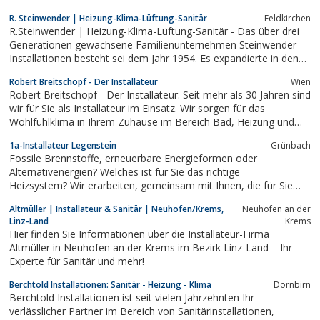
R. Steinwender | Heizung-Klima-Lüftung-Sanitär
Feldkirchen
R.Steinwender | Heizung-Klima-Lüftung-Sanitär - Das über drei
Generationen gewachsene Familienunternehmen Steinwender
Installationen besteht sei dem Jahr 1954. Es expandierte in den
letzten Jahren so stetig, dass die alten Firmenräume zu klein
Robert Breitschopf - Der Installateur
Wien
wurden. Daraufhin wurde ein neuer Firmensitz mit passenden
Robert Breitschopf - Der Installateur. Seit mehr als 30 Jahren sind
Räumlichkeiten gesucht.
wir für Sie als Installateur im Einsatz. Wir sorgen für das
Wohlfühlklima in Ihrem Zuhause im Bereich Bad, Heizung und
Klima und sind Ihr Fachbetrieb und Spezialist für Vaillant.
1a-Installateur Legenstein
Grünbach
Fossile Brennstoffe, erneuerbare Energieformen oder
Alternativenergien? Welches ist für Sie das richtige
Heizsystem? Wir erarbeiten, gemeinsam mit Ihnen, die für Sie
optimale Ökonomische und ökologische Lösung. Wir beraten Sie
Altmüller | Installateur & Sanitär | Neuhofen/Krems,
Neuhofen an der
gerne bei der Planung Ihrer persönlichen Wellness – Oase und
Linz-Land
Krems
setzen Ihre persönlichen Ansprüche...
Hier finden Sie Informationen über die Installateur-Firma
Altmüller in Neuhofen an der Krems im Bezirk Linz-Land – Ihr
Experte für Sanitär und mehr!
Berchtold Installationen: Sanitär - Heizung - Klima
Dornbirn
Berchtold Installationen ist seit vielen Jahrzehnten Ihr
verlässlicher Partner im Bereich von Sanitärinstallationen,