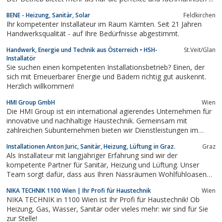
BENE - Heizung, Sanitär, Solar
Feldkirchen
Ihr kompetenter Installateur im Raum Kärnten. Seit 21 Jahren
Handwerksqualität - auf Ihre Bedürfnisse abgestimmt.
Handwerk, Energie und Technik aus Österreich • HSH-
St.Veit/Glan
Installatör
Sie suchen einen kompetenten Installationsbetrieb? Einen, der
sich mit Erneuerbarer Energie und Bädern richtig gut auskennt.
Herzlich willkommen!
HMI Group GmbH
Wien
Die HMI Group ist ein international agierendes Unternehmen für
innovative und nachhaltige Haustechnik. Gemeinsam mit
zahlreichen Subunternehmen bieten wir Dienstleistungen im
gesamten Bereich des Anlagebaus und der Gebäudetechnik an.
Installationen Anton Juric, Sanitär, Heizung, Lüftung in Graz.
Graz
Dabei haben wir uns in erster Linie auf Großprojekte spezialisiert.
Als Installateur mit langjähriger Erfahrung sind wir der
Durch den Einsatz moderner Tools...
kompetente Partner für Sanitär, Heizung und Lüftung. Unser
Team sorgt dafür, dass aus Ihren Nassräumen Wohlfühloasen
entstehen.Informieren Sie sich auf den folgenden Seiten über
NIKA TECHNIK 1100 Wien | Ihr Profi für Haustechnik
Wien
unseren Betrieb und unser Serviceangebot. Wir unterstützen Sie
NIKA TECHNIK in 1100 Wien ist Ihr Profi für Haustechnik! Ob
bei Ihrem nächsten Projekt!
Heizung, Gas, Wasser, Sanitär oder vieles mehr: wir sind für Sie
zur Stelle!