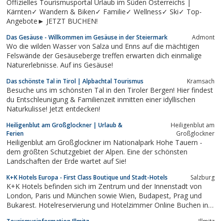
Offizielles Tourismusportal Urlaub im Süden Österreichs |
Kärnten✓ Wandern & Biken✓ Familie✓ Wellness✓ Ski✓ Top-
Angebote► JETZT BUCHEN!
Das Gesäuse - Willkommen im Gesäuse in der Steiermark
Admont
Wo die wilden Wasser von Salza und Enns auf die mächtigen
Felswände der Gesäuseberge treffen erwarten dich einmalige
Naturerlebnisse. Auf ins Gesäuse!
Das schönste Tal in Tirol | Alpbachtal Tourismus
Kramsach
Besuche uns im schönsten Tal in den Tiroler Bergen! Hier findest
du Entschleunigung & Familienzeit inmitten einer idyllischen
Naturkulisse! Jetzt entdecken!
Heiligenblut am Großglockner | Urlaub &
Heiligenblut am
Ferien
Großglockner
Heiligenblut am Großglockner im Nationalpark Hohe Tauern -
dem größten Schutzgebiet der Alpen. Eine der schönsten
Landschaften der Erde wartet auf Sie!
K+K Hotels Europa - First Class Boutique und Stadt-Hotels
Salzburg
K+K Hotels befinden sich im Zentrum und der Innenstadt von
London, Paris und München sowie Wien, Budapest, Prag und
Bukarest. Hotelreservierung und Hotelzimmer Online Buchen in 4
Sterne Boutique Hotels mit Klimaanlage in Europa.