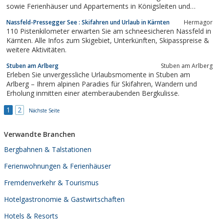
sowie Ferienhäuser und Appartements in Königsleiten und
Hochkrimml an. Inmitten des Nationalpark Hohe Tauern
Nassfeld-Pressegger See : Skifahren und Urlaub in Kärnten
Hermagor
Salzburg.
110 Pistenkilometer erwarten Sie am schneesicheren Nassfeld in
Kärnten. Alle Infos zum Skigebiet, Unterkünften, Skipasspreise &
weitere Aktivitäten.
Stuben am Arlberg
Stuben am Arlberg
Erleben Sie unvergessliche Urlaubsmomente in Stuben am
Arlberg – Ihrem alpinen Paradies für Skifahren, Wandern und
Erholung inmitten einer atemberaubenden Bergkulisse.
1
2
Nächste Seite
Verwandte Branchen
Bergbahnen & Talstationen
Ferienwohnungen & Ferienhäuser
Fremdenverkehr & Tourismus
Hotelgastronomie & Gastwirtschaften
Hotels & Resorts