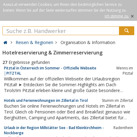
Axxus.at verwendet Cookies, um Ihnen den bestmöglichen Service zu
bieten. Wenn Sie auf der Seite weitersurfen stimmen Sie der Nutzung zu.
×
Ich stimme zu.
Reisen & Regionen
Organisation & Information
Hotelreservierung & Zimmerreservierung
27
Ergebnisse gefunden
Pitztal in Österreich im Sommer - Offizielle Webseite
Wenns im
│PITZTAL
Pitztal
Willkommen auf der offiziellen Webseite der Urlaubsregion
Pitztal! ➤ Entdecken Sie die Sommer-Highlights am Dach
Tirols!Im Pitztal erleben kleine und große Gäste besondere
Ferientage. Mit seiner familiären Atmosphäre und der
Hotels und Ferienwohnungen im Zillertal in Tirol
Stumm im Zillertal
Abgeschiedenheit seiner Bergwelt gilt das Pitztal als eines der
Buchen Sie online Ferienwohnungen und Hotels im Zillertal in
schönsten und wildesten Seitentäler...
Tirol. Gleich ob Pensionen oder Bed and Breakfast genauso wie
Berghütten, Camping und Apartments, das Zillertal bietet für
jeden die passende Unterkunft, für einen unvergesslichen Urlaub.
Urlaub in der Region Millstätter See - Bad Kleinkirchheim -
Radenthein
Genießen Sie die Berge beim Skifahren und Snowboarden oder
Nockberge
beim Wandern und...