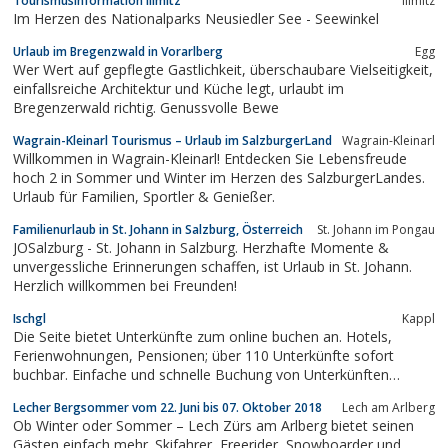
Tourismusinformation Illmitz
Illmitz
Im Herzen des Nationalparks Neusiedler See - Seewinkel
Urlaub im Bregenzwald in Vorarlberg
Egg
Wer Wert auf gepflegte Gastlichkeit, überschaubare Vielseitigkeit,
einfallsreiche Architektur und Küche legt, urlaubt im
Bregenzerwald richtig. Genussvolle Bewe
Wagrain-Kleinarl Tourismus – Urlaub im SalzburgerLand
Wagrain-Kleinarl
Willkommen in Wagrain-Kleinarl! Entdecken Sie Lebensfreude
hoch 2 in Sommer und Winter im Herzen des SalzburgerLandes.
Urlaub für Familien, Sportler & Genießer.
Familienurlaub in St. Johann in Salzburg, Österreich
St. Johann im Pongau
JOSalzburg - St. Johann in Salzburg. Herzhafte Momente &
unvergessliche Erinnerungen schaffen, ist Urlaub in St. Johann.
Herzlich willkommen bei Freunden!
Ischgl
Kappl
Die Seite bietet Unterkünfte zum online buchen an. Hotels,
Ferienwohnungen, Pensionen; über 110 Unterkünfte sofort
buchbar. Einfache und schnelle Buchung von Unterkünften
möglich
Lecher Bergsommer vom 22. Juni bis 07. Oktober 2018
Lech am Arlberg
Ob Winter oder Sommer – Lech Zürs am Arlberg bietet seinen
Gästen einfach mehr. Skifahrer, Freerider, Snowboarder und