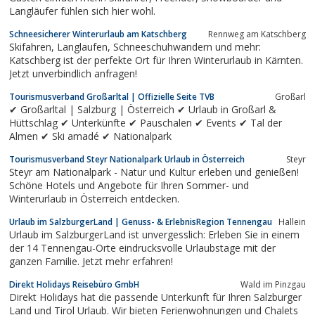
Langläufer fühlen sich hier wohl.
Schneesicherer Winterurlaub am Katschberg
Rennweg am Katschberg
Skifahren, Langlaufen, Schneeschuhwandern und mehr:
Katschberg ist der perfekte Ort für Ihren Winterurlaub in Kärnten.
Jetzt unverbindlich anfragen!
Tourismusverband Großarltal | Offizielle Seite TVB
Großarl
✔ Großarltal | Salzburg | Österreich ✔ Urlaub in Großarl &
Hüttschlag ✔ Unterkünfte ✔ Pauschalen ✔ Events ✔ Tal der
Almen ✔ Ski amadé ✔ Nationalpark
Tourismusverband Steyr Nationalpark Urlaub in Österreich
Steyr
Steyr am Nationalpark - Natur und Kultur erleben und genießen!
Schöne Hotels und Angebote für Ihren Sommer- und
Winterurlaub in Österreich entdecken.
Urlaub im SalzburgerLand | Genuss- & ErlebnisRegion Tennengau
Hallein
Urlaub im SalzburgerLand ist unvergesslich: Erleben Sie in einem
der 14 Tennengau-Orte eindrucksvolle Urlaubstage mit der
ganzen Familie. Jetzt mehr erfahren!
Direkt Holidays Reisebüro GmbH
Wald im Pinzgau
Direkt Holidays hat die passende Unterkunft für Ihren Salzburger
Land und Tirol Urlaub. Wir bieten Ferienwohnungen und Chalets