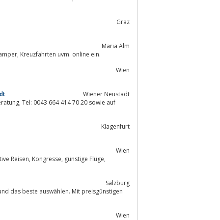
Graz
Maria Alm
Buchen Sie Flüge, Last-Minute, Hotels, Pauschal- und Rundreisen, Mietwagen, Camper, Kreuzfahrten uvm. online ein.
Wien
dt
Wiener Neustadt
20 sowie auf
Klagenfurt
Wien
Salzburg
und das beste auswählen. Mit preisgünstigen
Wien