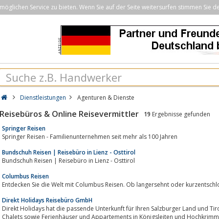
öglichen Service zu bieten. Wenn Sie auf der Seite weitersurfen stimmen Sie d
Dienstleistungen
Agenturen & Dienste
Reisebüros & Online Reisevermittler
19
Ergebnisse gefunden
Springer Reisen
Springer Reisen - Familienunternehmen seit mehr als 100 Jahren
Bundschuh Reisen | Reisebüro in Lienz - Osttirol
Bundschuh Reisen | Reisebüro in Lienz - Osttirol
Columbus Reisen
Entdecken Sie die Welt mit Columbus Reisen. Ob langersehnt oder kurzentschloss
Direkt Holidays Reisebüro GmbH
Direkt Holidays hat die passende Unterkunft für Ihren Salzburger Land und Ti
Chalets sowie Ferienhäuser und Appartements in Königsleiten und Hochkrimml