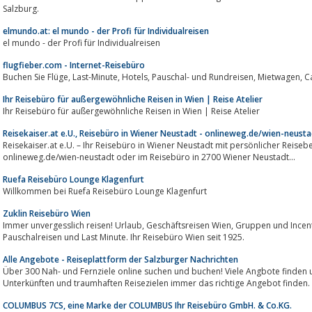
Salzburg.
elmundo.at: el mundo - der Profi für Individualreisen
el mundo - der Profi für Individualreisen
flugfieber.com - Internet-Reisebüro
Ihr Reisebüro für außergewöhnliche Reisen in Wien | Reise Atelier
Ihr Reisebüro für außergewöhnliche Reisen in Wien | Reise Atelier
Reisekaiser.at e.U., Reisebüro in Wiener Neustadt - onlineweg.de/wien-neusta
Reisekaiser.at e.U. – Ihr Reisebüro in Wiener Neustadt mit persönlicher Reiseberatung, Tel: 0043 664 414 70 
onlineweg.de/wien-neustadt oder im Reisebüro in 2700 Wiener Neustadt...
Ruefa Reisebüro Lounge Klagenfurt
Willkommen bei Ruefa Reisebüro Lounge Klagenfurt
Zuklin Reisebüro Wien
Immer unvergesslich reisen! Urlaub, Geschäftsreisen Wien, Gruppen und Incentive Reisen, Kongresse, günstige Flüge,
Pauschalreisen und Last Minute. Ihr Reisebüro Wien seit 1925.
Alle Angebote - Reiseplattform der Salzburger Nachrichten
Über 300 Nah- und Fernziele online suchen und buchen! Viele Angbote finden 
Unterkünften und traumhaften Reisezielen immer das richtige Angebot finden.
COLUMBUS 7CS, eine Marke der COLUMBUS Ihr Reisebüro GmbH. & Co.KG.