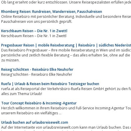
Ob lang ersehnt oder kurz entschlossen. Unsere Reisespezialisten erfüllen je
Rhomberg Reisen: Rundreisen, Wanderreisen, Pauschalreisen
Online Reisebüro mit persönlicher Beratung. Individuelle und besondere Reisen
Pauschalreisen von uns persönlich geprüft.
Kerschbaum Reisen – Die Nr. 1 in Zwettl
Kerschbaum Reisen – Die Nr. 1 in Zwettl
Pregesbauer Reisen | mobile Reiseberatung | Reisebüro | südliches Niederös
Das Reisebüro Pregesbauer – Ihre mobile Reiseberatung in Wien und im südlic
persönliche und zeitlich flexible Beratung – das alles erhalten Sie, ohne auf die klassischen Reisebürosicherheiten verzichten
zu müssen.
Reiseg'schichten - Reisebüro Elke Neuhofer
Reiseg'schichten - Reisebüro Elke Neuhofer
Ruefa | Urlaub & Reisen beim Reisebüro Testsieger buchen
ruefa.at als Reiseportal der Verkehrsbüro-Ruefa Reisen GmbH gehört zu den fü
alles zum Thema Urlaub!
Tour Concept Reisebüro & Incoming-Agentur
Herzlich willkommen in Ihrem Reisebüro und Full-Service Incoming-Agentur To
unserem Reisebüro ein vielfältiges ...
Urlaub buchen auf urlaubsreisewelt.com
Auf der Internetseite von urlaubsreisewelt.com kann man Urlaub buchen. Das An