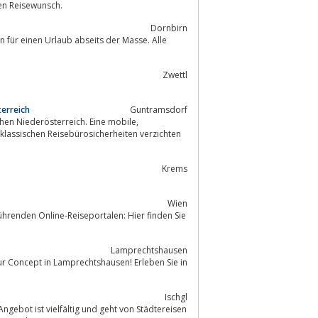
den Reisewunsch.
Dornbirn
 für einen Urlaub abseits der Masse. Alle
Zwettl
terreich
Guntramsdorf
hen Niederösterreich. Eine mobile,
Krems
Wien
hrenden Online-Reiseportalen: Hier finden Sie
Lamprechtshausen
ur Concept in Lamprechtshausen! Erleben Sie in
Ischgl
gebot ist vielfältig und geht von Städtereisen