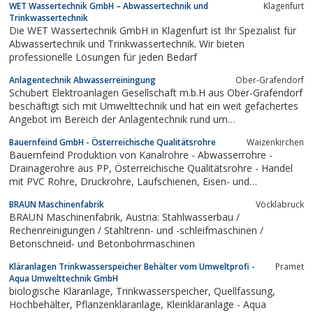
WET Wassertechnik GmbH – Abwassertechnik und
Klagenfurt
Trinkwassertechnik
Die WET Wassertechnik GmbH in Klagenfurt ist Ihr Spezialist für
Abwassertechnik und Trinkwassertechnik. Wir bieten
professionelle Lösungen für jeden Bedarf
Anlagentechnik Abwasserreiningung
Ober-Grafendorf
Schubert Elektroanlagen Gesellschaft m.b.H aus Ober-Grafendorf
beschäftigt sich mit Umwelttechnik und hat ein weit gefächertes
Angebot im Bereich der Anlagentechnik rund um
Abwasserreinigung, Stromschienen, Thermografie und vieles
Bauernfeind GmbH - Österreichische Qualitätsrohre
Waizenkirchen
mehr
Bauernfeind Produktion von Kanalrohre - Abwasserrohre -
Drainagerohre aus PP, Österreichische Qualitätsrohre - Handel
mit PVC Rohre, Druckrohre, Laufschienen, Eisen- und
Stahlwaren, Schrauben, Muttern, Nägel, Dachrinnen und Fenster
BRAUN Maschinenfabrik
Vöcklabruck
BRAUN Maschinenfabrik, Austria: Stahlwasserbau /
Rechenreinigungen / Stahltrenn- und -schleifmaschinen /
Betonschneid- und Betonbohrmaschinen
Kläranlagen Trinkwasserspeicher Behälter vom Umweltprofi -
Pramet
Aqua Umwelttechnik GmbH
biologische Kläranlage, Trinkwasserspeicher, Quellfassung,
Hochbehälter, Pflanzenkläranlage, Kleinkläranlage - Aqua