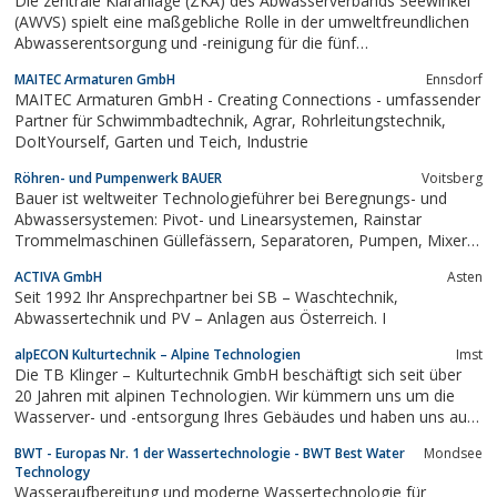
Die zentrale Kläranlage (ZKA) des Abwasserverbands Seewinkel
(AWVS) spielt eine maßgebliche Rolle in der umweltfreundlichen
Abwasserentsorgung und -reinigung für die fünf
Verbandsgemeinden ...
MAITEC Armaturen GmbH
Ennsdorf
MAITEC Armaturen GmbH - Creating Connections - umfassender
Partner für Schwimmbadtechnik, Agrar, Rohrleitungstechnik,
DoItYourself, Garten und Teich, Industrie
Röhren- und Pumpenwerk BAUER
Voitsberg
Bauer ist weltweiter Technologieführer bei Beregnungs- und
Abwassersystemen: Pivot- und Linearsystemen, Rainstar
Trommelmaschinen Güllefässern, Separatoren, Pumpen, Mixern
sowie Rohren und Formstücke
ACTIVA GmbH
Asten
Seit 1992 Ihr Ansprechpartner bei SB – Waschtechnik,
Abwassertechnik und PV – Anlagen aus Österreich. I
alpECON Kulturtechnik – Alpine Technologien
Imst
Die TB Klinger – Kulturtechnik GmbH beschäftigt sich seit über
20 Jahren mit alpinen Technologien. Wir kümmern uns um die
Wasserver- und -entsorgung Ihres Gebäudes und haben uns auf
die Erschließung von ...
BWT - Europas Nr. 1 der Wassertechnologie - BWT Best Water
Mondsee
Technology
Wasseraufbereitung und moderne Wassertechnologie für