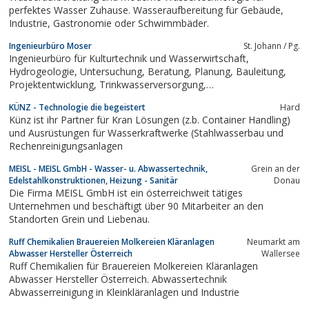
perfektes Wasser Zuhause. Wasseraufbereitung für Gebäude,
Industrie, Gastronomie oder Schwimmbäder.
Ingenieurbüro Moser
St. Johann / Pg.
Ingenieurbüro für Kulturtechnik und Wasserwirtschaft,
Hydrogeologie, Untersuchung, Beratung, Planung, Bauleitung,
Projektentwicklung, Trinkwasserversorgung,
Abwasserentsorgung, Oberflächenentwässerung, Versickerung,
KÜNZ - Technologie die begeistert
Hard
Retention, wasserrechtliche Bauaufsicht, Deponieverordnung,
Künz ist ihr Partner für Kran Lösungen (z.b. Container Handling)
Charakterisierung von Abfällen,...
und Ausrüstungen für Wasserkraftwerke (Stahlwasserbau und
Rechenreinigungsanlagen
MEISL - MEISL GmbH - Wasser- u. Abwassertechnik,
Grein an der
Edelstahlkonstruktionen, Heizung - Sanitär
Donau
Die Firma MEISL GmbH ist ein österreichweit tätiges
Unternehmen und beschäftigt über 90 Mitarbeiter an den
Standorten Grein und Liebenau.
Ruff Chemikalien Brauereien Molkereien Kläranlagen
Neumarkt am
Abwasser Hersteller Österreich
Wallersee
Ruff Chemikalien für Brauereien Molkereien Kläranlagen
Abwasser Hersteller Österreich. Abwassertechnik
Abwasserreinigung in Kleinkläranlagen und Industrie