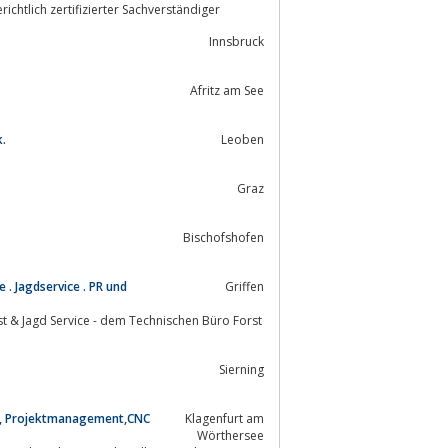
chtlich zertifizierter Sachverständiger
Innsbruck
Afritz am See
.
Leoben
Graz
Bischofshofen
 . Jagdservice . PR und
Griffen
Sierning
ng, Projektmanagement,CNC
Klagenfurt am
Wörthersee