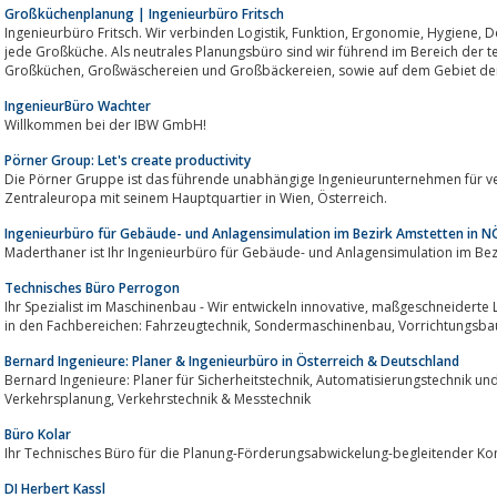
Großküchenplanung | Ingenieurbüro Fritsch
Ingenieurbüro Fritsch. Wir verbinden Logistik, Funktion, Ergonomie, Hygiene, Design und den neuesten Stand der Technik für
jede Großküche. Als neutrales Planungsbüro sind wir führend im Bereich der 
Großküchen, Großwäschereien und Großbäckereien, sowie auf dem Gebiet
IngenieurBüro Wachter
Willkommen bei der IBW GmbH!
Pörner Group: Let's create productivity
Die Pörner Gruppe ist das führende unabhängige Ingenieurunternehmen für v
Zentraleuropa mit seinem Hauptquartier in Wien, Österreich.
Ingenieurbüro für Gebäude- und Anlagensimulation im Bezirk Amstetten in N
Maderthaner ist Ihr Ingenieurbüro für Gebäude- und Anlagensimulation im Bezi
Technisches Büro Perrogon
Ihr Spezialist im Maschinenbau - Wir entwickeln innovative, maßgeschneiderte Lösungen für Ihre Konstruktionsanforderungen
in den Fachbereichen: Fahrzeugtechnik,
Bernard Ingenieure: Planer & Ingenieurbüro in Österreich & Deutschland
Bernard Ingenieure: Planer für Sicherheitstechnik, Automatisierungstechnik und Energietechnik, Ingenieurbüro für
Verkehrsplanung, Verkehrstechnik & Messtechnik
Büro Kolar
Ihr Technisches Büro für die Planung-Förderungsabwickelung-begleitender Ko
DI Herbert Kassl