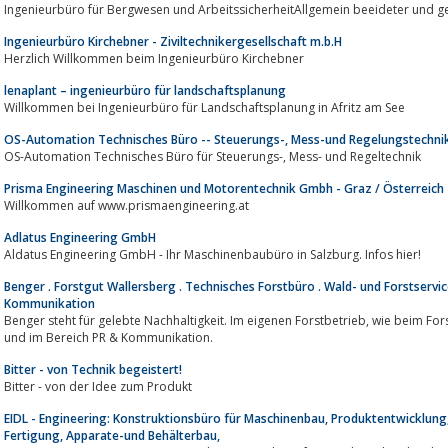
Ingenieurbüro für Bergwesen und ArbeitssicherheitAllgemein beeideter und geri
Ingenieurbüro Kirchebner - Ziviltechnikergesellschaft m.b.H
Herzlich Willkommen beim Ingenieurbüro Kirchebner
lenaplant – ingenieurbüro für landschaftsplanung
Willkommen bei Ingenieurbüro für Landschaftsplanung in Afritz am See
OS-Automation Technisches Büro -- Steuerungs-, Mess-und Regelungstechnik
OS-Automation Technisches Büro für Steuerungs-, Mess- und Regeltechnik
Prisma Engineering Maschinen und Motorentechnik Gmbh - Graz / Österreich
Willkommen auf www.prismaengineering.at
Adlatus Engineering GmbH
Aldatus Engineering GmbH - Ihr Maschinenbaubüro in Salzburg. Infos hier!
Benger . Forstgut Wallersberg . Technisches Forstbüro . Wald- und Forstservice
Kommunikation
Benger steht für gelebte Nachhaltigkeit. Im eigenen Forstbetrieb, wie beim Forst & Jagd Service - dem Technischen Büro Forst
und im Bereich PR & Kommunikation.
Bitter - von Technik begeistert!
Bitter - von der Idee zum Produkt
EIDL - Engineering: Konstruktionsbüro für Maschinenbau, Produktentwicklu
Fertigung, Apparate-und Behälterbau,