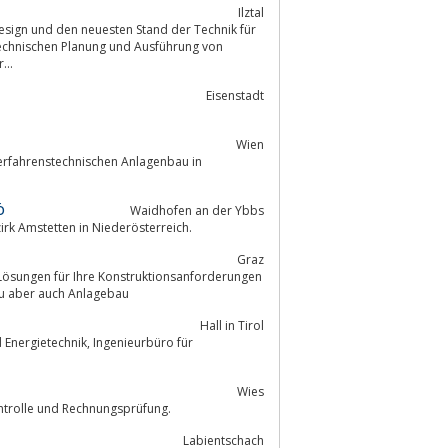
Ilztal
technischen Planung und Ausführung von
 der...
Eisenstadt
Wien
erfahrenstechnischen Anlagenbau in
Ö
Waidhofen an der Ybbs
rk Amstetten in Niederösterreich.
Graz
 Sondermaschinenbau, Vorrichtungsbau aber auch Anlagebau
Hall in Tirol
Wies
ntrolle und Rechnungsprüfung.
Labientschach