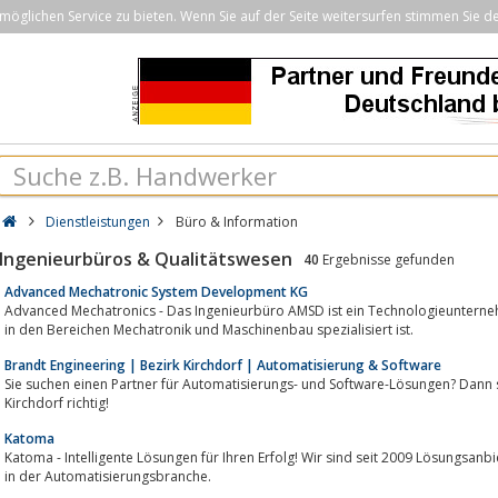
öglichen Service zu bieten. Wenn Sie auf der Seite weitersurfen stimmen Sie d
Dienstleistungen
Büro & Information
Ingenieurbüros & Qualitätswesen
40
Ergebnisse gefunden
Advanced Mechatronic System Development KG
Advanced Mechatronics - Das Ingenieurbüro AMSD ist ein Technologieunternehmen, welches auf Forschung und En
in den Bereichen Mechatronik und Maschinenbau spezialisiert ist.
Brandt Engineering | Bezirk Kirchdorf | Automatisierung & Software
Sie suchen einen Partner für Automatisierungs- und Software-Lösungen? Dann s
Kirchdorf richtig!
Katoma
Katoma - Intelligente Lösungen für Ihren Erfolg! Wir sind seit 2009 Lösungsanb
in der Automatisierungsbranche.