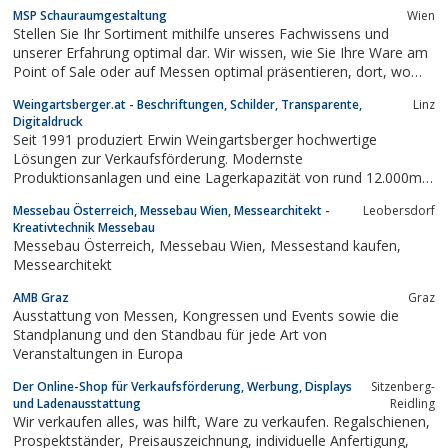
MSP Schauraumgestaltung
Wien
Stellen Sie Ihr Sortiment mithilfe unseres Fachwissens und
unserer Erfahrung optimal dar. Wir wissen, wie Sie Ihre Ware am
Point of Sale oder auf Messen optimal präsentieren, dort, wo
der Kunde die Kaufentscheidung trifft. Wir wecken Kaufimpulse
Weingartsberger.at - Beschriftungen, Schilder, Transparente,
Linz
beim Kunden mit attraktiv platzierten Produktmustern laut
Digitaldruck
Sortimentsliste,...
Seit 1991 produziert Erwin Weingartsberger hochwertige
Lösungen zur Verkaufsförderung. Modernste
Produktionsanlagen und eine Lagerkapazität von rund 12.000m2
Selbstklebefolien/Printmedien, 2.000m2 Platten,
Messebau Österreich, Messebau Wien, Messearchitekt -
Leobersdorf
Montagematerial uvm.
Kreativtechnik Messebau
Messebau Österreich, Messebau Wien, Messestand kaufen,
Messearchitekt
AMB Graz
Graz
Ausstattung von Messen, Kongressen und Events sowie die
Standplanung und den Standbau für jede Art von
Veranstaltungen in Europa
Der Online-Shop für Verkaufsförderung, Werbung, Displays
Sitzenberg-
und Ladenausstattung
Reidling
Wir verkaufen alles, was hilft, Ware zu verkaufen. Regalschienen,
Prospektständer, Preisauszeichnung, individuelle Anfertigung,