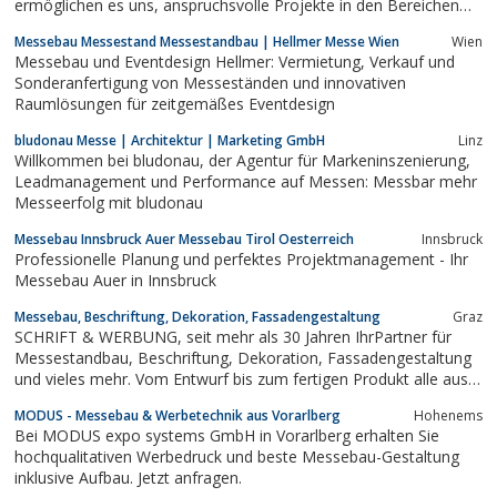
ermöglichen es uns, anspruchsvolle Projekte in den Bereichen
Einzelhandel, moderner Büro- und hochwertiger
Messebau Messestand Messestandbau | Hellmer Messe Wien
Wien
Innenausstattung auf Basis einer ganzheitlichen Betreuung
Messebau und Eventdesign Hellmer: Vermietung, Verkauf und
umzusetzen.
Sonderanfertigung von Messeständen und innovativen
Raumlösungen für zeitgemäßes Eventdesign
bludonau Messe | Architektur | Marketing GmbH
Linz
Willkommen bei bludonau, der Agentur für Markeninszenierung,
Leadmanagement und Performance auf Messen: Messbar mehr
Messeerfolg mit bludonau
Messebau Innsbruck Auer Messebau Tirol Oesterreich
Innsbruck
Professionelle Planung und perfektes Projektmanagement - Ihr
Messebau Auer in Innsbruck
Messebau, Beschriftung, Dekoration, Fassadengestaltung
Graz
SCHRIFT & WERBUNG, seit mehr als 30 Jahren IhrPartner für
Messestandbau, Beschriftung, Dekoration, Fassadengestaltung
und vieles mehr. Vom Entwurf bis zum fertigen Produkt alle aus
einer Hand und das zumFixpreis.
MODUS - Messebau & Werbetechnik aus Vorarlberg
Hohenems
Bei MODUS expo systems GmbH in Vorarlberg erhalten Sie
hochqualitativen Werbedruck und beste Messebau-Gestaltung
inklusive Aufbau. Jetzt anfragen.