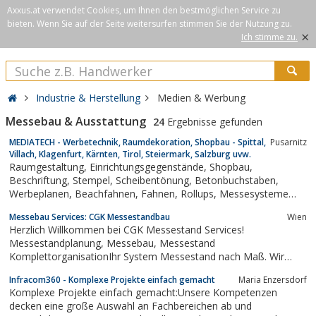
Axxus.at verwendet Cookies, um Ihnen den bestmöglichen Service zu
bieten. Wenn Sie auf der Seite weitersurfen stimmen Sie der Nutzung zu.
×
Ich stimme zu.
Industrie & Herstellung
Medien & Werbung
Messebau & Ausstattung
24
Ergebnisse gefunden
MEDIATECH - Werbetechnik, Raumdekoration, Shopbau - Spittal,
Pusarnitz
Villach, Klagenfurt, Kärnten, Tirol, Steiermark, Salzburg uvw.
Raumgestaltung, Einrichtungsgegenstände, Shopbau,
Beschriftung, Stempel, Scheibentönung, Betonbuchstaben,
Werbeplanen, Beachfahnen, Fahnen, Rollups, Messesysteme
uvm.
Messebau Services: CGK Messestandbau
Wien
Herzlich Willkommen bei CGK Messestand Services!
Messestandplanung, Messebau, Messestand
KomplettorganisationIhr System Messestand nach Maß. Wir
entwerfen Messestände als Systemstände oder in individueller
Infracom360 - Komplexe Projekte einfach gemacht
Maria Enzersdorf
Bauweise.
Komplexe Projekte einfach gemacht:Unsere Kompetenzen
decken eine große Auswahl an Fachbereichen ab und