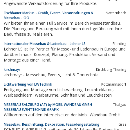
Angewandte Verkaufsförderung für Ihre Produkte.
Fischbauer Markus - Grafik, Events, Veranstaltungen &
Natternbach
Messebau - OÖ
Wir bieten Ihnen einen Full Service im Bereich Messestandbau.
Die Planung und Beratung wird mit Ihnen durchgeführt um Ihre
Bedürfnisse zu realisieren.
Internationaler Messebau & Ladenbau - Lehner LS
Eferding
Lehner LS ist Ihr Partner für Messe- und Ladenbau in Europa und
darüber hinaus. Konzept, Planung, Produktion, Versand und
Montage aus einer Hand.
kirchmayr
Kirchberg-Thening
kirchmayr - Messebau, Events, Licht & Tontechnik
Lichtwerbung von LWTechnik
Köttmannsdorf
Fertigung und Montage von Lichtwerbung, Leuchtreklame,
Werbeschildern, Werbetürme, Schriften und Leuchtkästen.
MESSEBAU SALZBURG (AT) by MOBIL WANDBAU GMBH -
Thalgau
MESSEBAU EVENTTECHNIK GRAFIK
Willkommen auf den Internetseiten der Mobil Wandbau GmbH
Messebau, Beschriftung, Dekoration, Fassadengestaltung
Graz
SCHRIFT & WERBUNG, seit mehr als 30 Jahren Ihr Partner für