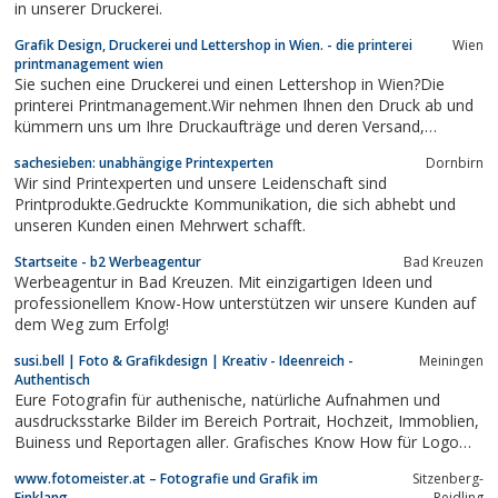
in unserer Druckerei.
Grafik Design, Druckerei und Lettershop in Wien. - die printerei
Wien
printmanagement wien
Sie suchen eine Druckerei und einen Lettershop in Wien?Die
printerei Printmanagement.Wir nehmen Ihnen den Druck ab und
kümmern uns um Ihre Druckaufträge und deren Versand,
Digitaldruck, Grafik Design. Alle Projekte sind natürlich
sachesieben: unabhängige Printexperten
Dornbirn
kostenoptimiert und aus einer Hand.
Wir sind Printexperten und unsere Leidenschaft sind
Printprodukte.Gedruckte Kommunikation, die sich abhebt und
unseren Kunden einen Mehrwert schafft.
Startseite - b2 Werbeagentur
Bad Kreuzen
Werbeagentur in Bad Kreuzen. Mit einzigartigen Ideen und
professionellem Know-How unterstützen wir unsere Kunden auf
dem Weg zum Erfolg!
susi.bell | Foto & Grafikdesign | Kreativ - Ideenreich -
Meiningen
Authentisch
Eure Fotografin für authenische, natürliche Aufnahmen und
ausdrucksstarke Bilder im Bereich Portrait, Hochzeit, Immoblien,
Buiness und Reportagen aller. Grafisches Know How für Logo
und Corporate Design, sowie Werbemittel aller Art.
www.fotomeister.at – Fotografie und Grafik im
Sitzenberg-
Einklang
Reidling