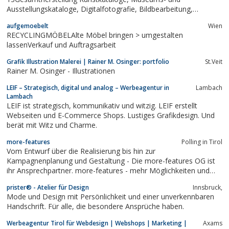
Ausstellungskataloge, Digitalfotografie, Bildbearbeitung,
Konzept, Grafische Gestaltung, Layout, Realisierung,
aufgemoebelt
Wien
hochwertige Printproduktion, Kunstdatenbanken.
RECYCLINGMÖBELAlte Möbel bringen > umgestalten
lassenVerkauf und Auftragsarbeit
Grafik Illustration Malerei | Rainer M. Osinger: portfolio
St.Veit
Rainer M. Osinger - Illustrationen
LEIF – Strategisch, digital und analog – Werbeagentur in
Lambach
Lambach
LEIF ist strategisch, kommunikativ und witzig. LEIF erstellt
Webseiten und E-Commerce Shops. Lustiges Grafikdesign. Und
berät mit Witz und Charme.
more-features
Polling in Tirol
Vom Entwurf über die Realisierung bis hin zur
Kampagnenplanung und Gestaltung - Die more-features OG ist
ihr Ansprechpartner. more-features - mehr Möglichkeiten und
Optionen!
prister® - Atelier für Design
Innsbruck,
Mode und Design mit Persönlichkeit und einer unverkennbaren
Handschrift. Für alle, die besondere Ansprüche haben.
Werbeagentur Tirol für Webdesign | Webshops | Marketing |
Axams