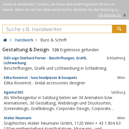
Axxus.at verwendet Cookies, um Ihnen den bestmöglichen Service zu
bieten. Wenn Sie auf der Seite weitersurfen stimmen Sie der Nutzung zu.
×
Ich stimme zu.
Handwerk
Büro & Schrift
Gestaltung & Design
126
Ergebnisse gefunden
DiDi-sign Diethard Perner - Beschriftungen, Grafik,
Schladming
Lichtwerbung.
Beschriftungen, Grafik und Lichtwerbung in Schladming.
Edita Rosenrot - luxe headpieces & bouquets
Wien
Edita Rosenrot - bridal accessories designer
Agentur365
Salzburg
Als Werbeagentur in Salzburg bieten wir 3d Animation bzw.
Animationen, 3d Gestaltung, Webdesign und Drucksorten,
Screendeisgn, Grafikdesign, Corporate Design, Corporate
Identity
Atelier Neumann
Wien
Graphisches Atelier Neumann GmbH, 1120 Wien + 43 1 804 63
13Gesamtherstellung Kunstkataloge, Museums- und