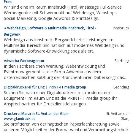
Print
Wir sind eine im Raum Innsbruck (Tirol) ansässige Full-Service
Werbeagentur mit Schwerpunkt auf Webdesign, Webshops,
Social-Marketing, Google Adwords & PrintDesign.
⭐️ Webdesign, Software & Multimedia Innsbruck, Tirol -
Innsbruck
Bergwerk
Webdesign aus Innsbruck. Bergwerk bietet Leistungen im
Multimedia-Bereich und hat sich auf modernes Webdesign und
dynamische Software-Entwicklung spezialisiert.
Adwerba Werbeagentur
Salzburg
In den Fachbereichen Werbung, Webentwicklung und
Eventmanagement ist die Firma Adwerba aus dem
österreichischen Salzburg der Branchenführer. Dabei sorgt das
Team von Adwerba für höchste Qualitätsstandards und
Digitaldruckerei für Linz | PRINT-IT media group
Leonding
ausgeklügelte Marketingmaßnahmen für die Kunden.
Suchen Sie nach einer Digitaldruckerei mit modernstem
Equipment? Im Raum Linz ist die PRINT-IT media group Ihr
Ansprechpartner für Druckdienstleistungen.
Druckerei Marzi in St. Veit an der Glan -
St. Veit an der
www.glandruck.at
Glan,
Sie profitieren von der haptischen Papierfachberatung sowie
unseren Möglichkeiten der Formatwahl und Verarbeitungstechnik