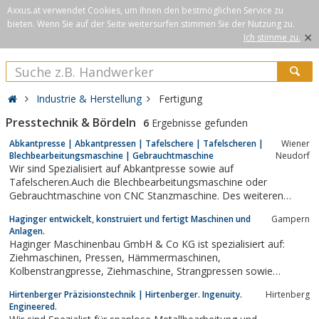
Axxus.at verwendet Cookies, um Ihnen den bestmöglichen Service zu
bieten. Wenn Sie auf der Seite weitersurfen stimmen Sie der Nutzung zu.
×
Ich stimme zu.
Industrie & Herstellung
Fertigung
Presstechnik & Bördeln
6
Ergebnisse gefunden
Abkantpresse | Abkantpressen | Tafelschere | Tafelscheren |
Wiener
Blechbearbeitungsmaschine | Gebrauchtmaschine
Neudorf
Wir sind Spezialisiert auf Abkantpresse sowie auf
Tafelscheren.Auch die Blechbearbeitungsmaschine oder
Gebrauchtmaschine von CNC Stanzmaschine. Des weiteren
führen wir Stanzmaschinen, Lochstanze, Lochstanzen,
Haginger entwickelt, konstruiert und fertigt Maschinen und
Gampern
Profilstahlschere
Anlagen.
Haginger Maschinenbau GmbH & Co KG ist spezialisiert auf:
Ziehmaschinen, Pressen, Hämmermaschinen,
Kolbenstrangpresse, Ziehmaschine, Strangpressen sowie
Sonderpressen, Auslaufsystem, Einstoßmaschinen, Adjustagen
Hirtenberger Präzisionstechnik | Hirtenberger. Ingenuity.
Hirtenberg
und viele weitere Produkte mehr.
Engineered.