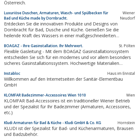
Österreich.
Luxuriöse Duschen, Armaturen, Wasch- und Spülbecken für
Wiener
Bad und Küche made by Dornbracht.
Neudorf
Entdecken Sie die innovativen Produkte und Designs von
Dornbracht für Bad, Dusche und Küche. Genießen Sie die
heilende Kraft des Wassers in einer maßgeschneiderten
Badlösung von Dornbracht.
BOAGAZ - Ihre Gas­installation. Ihr Mehrwert.
St. Pölten
Flexible Gasleitung - Mit dem BOAGAZ Gasinstallationssystem
entscheiden Sie sich für ein modernes und vor allem besonders
sicheres Gasinstallationssystem. Hochwertige Materialien
kombiniert mit technischer Raffinesse ermöglichen eine
Instabloc
Haus im Ennstal
einzigartige,
Willkommen auf den Internetseiten der Sanitär-Elementbau
GmbH
KLOMFAR Badezimmer-Accessoires Wien 1010
Wien
KLOMFAR Bad-Accessoires ist ein traditioneller Wiener Betrieb
und der Spezialist für Ihr Badezimmer (Armaturen, Accessoires,
etc.)
Kludi Armaturen für Bad & Küche - Kludi GmbH & Co. KG
Hornstein
KLUDI ist der Spezialist für Bad- und Küchenarmaturen, Brausen
und Badzubehör.