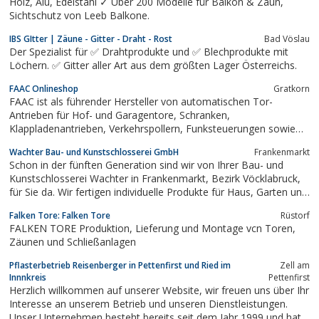
Holz, Alu, Edelstahl ✓ Über 200 Modelle für Balkon & Zaun,
Sichtschutz von Leeb Balkone.
IBS GItter | Zäune - Gitter - Draht - Rost
Bad Vöslau
Der Spezialist für ✅ Drahtprodukte und ✅ Blechprodukte mit
Löchern. ✅ Gitter aller Art aus dem größten Lager Österreichs.
FAAC Onlineshop
Gratkorn
FAAC ist als führender Hersteller von automatischen Tor-
Antrieben für Hof- und Garagentore, Schranken,
Klappladenantrieben, Verkehrspollern, Funksteuerungen sowie
Zutrittskontrollsystemen weltweit tätig.In unserem OnlineShop
Wachter Bau- und Kunstschlosserei GmbH
Frankenmarkt
können Sie die Qualitätsprodukte von FAAC bequem zu Top-
Schon in der fünften Generation sind wir von Ihrer Bau- und
Preisen erwerben.
Kunstschlosserei Wachter in Frankenmarkt, Bezirk Vöcklabruck,
für Sie da. Wir fertigen individuelle Produkte für Haus, Garten und
Unternehmen nach Kundenwunsch. Unsere Spezialität sind
Falken Tore: Falken Tore
Rüstorf
Maßanfertigungen aus Schmiedeeisen und Einzelanfertigungen.
FALKEN TORE Produktion, Lieferung und Montage vcn Toren,
Zäunen und Schließanlagen
Pflasterbetrieb Reisenberger in Pettenfirst und Ried im
Zell am
Innnkreis
Pettenfirst
Herzlich willkommen auf unserer Website, wir freuen uns über Ihr
Interesse an unserem Betrieb und unseren Dienstleistungen.
Unser Unternehmen besteht bereits seit dem Jahr 1999 und hat