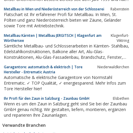
sich im Laufe der Jahre als zuverlässiger und kompetenter
Metallbau in Wien und Niederösterreich von der Schlosserei
Rabenstein
Partner für alle Arten von Pflasterarbeiten einen Namen
Flatschart ist Ihr erfahrener Profi für Metallbau. In Wien, St.
gemacht. Seit ihrer Gründung wird...
Pölten und ganz Niederösterreich bieten wir Zäune, Geländer
sowie Tore mit Antriebstechnik.
Metallbau Kärnten | Metallbau JERGITSCH | Klagenfurt am
Klagenfurt-
Wörthersee
Viktring
Sämtliche Metallbau- und Schlosserarbeiten in Kärnten- Stahlbau,
Edelstahlkonstruktionen, Balkone aller Art, Alu-Glas-
Konstruktionen, Alu-Glas-Fassadenbau, Brandschutz, Fenster,
Zaunbau, Gitter, Steinkörbe, Tore, Türen, automatische
Garagentore: automatisch & elektrisch | Tore
Niederwaldkirchen
Schiebetore, etc. von Metallbau Jergitsch aus Viktring in Kärnten
Hersteller - Entrematic Austria
Automatische & elektrische Garagentore von Normstahl
Entrematic. ✓ TOP Qualität, ✓ energiesparend. Mehr Infos zum
Tore Hersteller hier!
Ihr Profi für den Zaun in Salzburg - Zaunbau GmbH
Elsbethen
Wenn es um den Zaun in Salzburg geht sind Sie bei der Zaunbau
GmbH genau richtig. Wir gestalten, liefern, montieren, ergänzen
und reparieren Ihre Zaunanlagen.
Verwandte Branchen