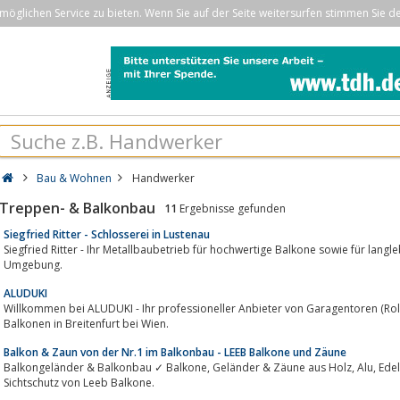
öglichen Service zu bieten. Wenn Sie auf der Seite weitersurfen stimmen Sie d
Bau & Wohnen
Handwerker
Treppen- & Balkonbau
11
Ergebnisse gefunden
Siegfried Ritter - Schlosserei in Lustenau
Siegfried Ritter - Ihr Metallbaubetrieb für hochwertige Balkone sowie für langlebige 
Umgebung.
ALUDUKI
Willkommen bei ALUDUKI - Ihr professioneller Anbieter von Garagentoren (Roll- oder Sekti
Balkonen in Breitenfurt bei Wien.
Balkon & Zaun von der Nr.1 im Balkonbau - LEEB Balkone und Zäune
Balkongeländer & Balkonbau ✓ Balkone, Geländer & Zäune aus Holz, Alu, Edelstahl ✓ Über 200 Modelle für Balkon & Zaun,
Sichtschutz von Leeb Balkone.