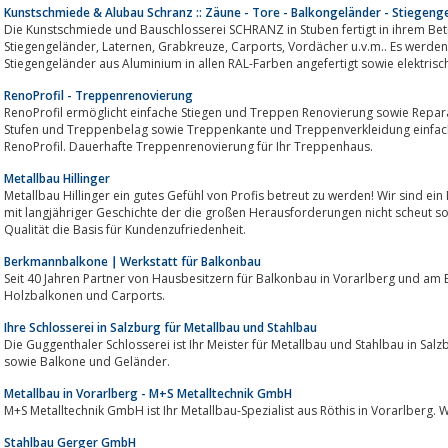
Kunstschmiede & Alubau Schranz :: Zäune - Tore - Balkongeländer - Stiegengel
Die Kunstschmiede und Bauschlosserei SCHRANZ in Stuben fertigt in ihrem Betrieb schmi
Stiegengeländer, Laternen, Grabkreuze, Carports, Vordächer u.v.m.. Es werden auch Zäune, Tore, Balkone und
Stiegengeländer aus Aluminium in allen RAL-Farben angefertigt sowie elektrisch
RenoProfil - Treppenrenovierung
RenoProfil ermöglicht einfache Stiegen und Treppen Renovierung sowie Repara
Stufen und Treppenbelag sowie Treppenkante und Treppenverkleidung einfach
RenoProfil. Dauerhafte Treppenrenovierung für Ihr Treppenhaus.
Metallbau Hillinger
Metallbau Hillinger ein gutes Gefühl von Profis betreut zu werden! Wir sind ein Metallbau- und Metallverarbeitender Betrieb
mit langjähriger Geschichte der die großen Herausforderungen nicht scheut s
Qualität die Basis für Kundenzufriedenheit.
Berkmannbalkone ∣ Werkstatt für Balkonbau
Seit 40 Jahren Partner von Hausbesitzern für Balkonbau in Vorarlberg und am Bodensee. Entwurf,
Holzbalkonen und Carports.
Ihre Schlosserei in Salzburg für Metallbau und Stahlbau
Die Guggenthaler Schlosserei ist Ihr Meister für Metallbau und Stahlbau in Salzburg. Wir f
sowie Balkone und Geländer.
Metallbau in Vorarlberg - M+S Metalltechnik GmbH
M+S Metalltechnik GmbH ist Ihr Metallbau-Spezialist aus Röthis in Vorarlberg. W
Stahlbau Gerger GmbH