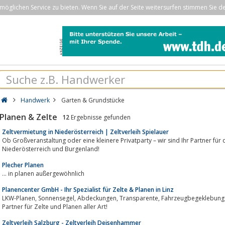
öglichen Service zu bieten. Wenn Sie auf der Seite weitersurfen stimmen Sie d
Handwerk
Garten & Grundstücke
Planen & Zelte
12
Ergebnisse gefunden
Zeltvermietung in Niederösterreich | Zeltverleih Spielauer
Ob Großveranstaltung oder eine kleinere Privatparty – wir sind Ihr Partner fü
Niederösterreich und Burgenland!
Plecher Planen
... in planen außergewöhnlich
Planencenter GmbH - Ihr Spezialist für Zelte & Planen in Linz
LKW-Planen, Sonnensegel, Abdeckungen, Transparente, Fahrzeugbegeklebung uvm. - Planencenter Linz ist Ihr erfahrener
Partner für Zelte und Planen aller Art!
Zeltverleih Salzburg - Zeltverleih Deisenhammer