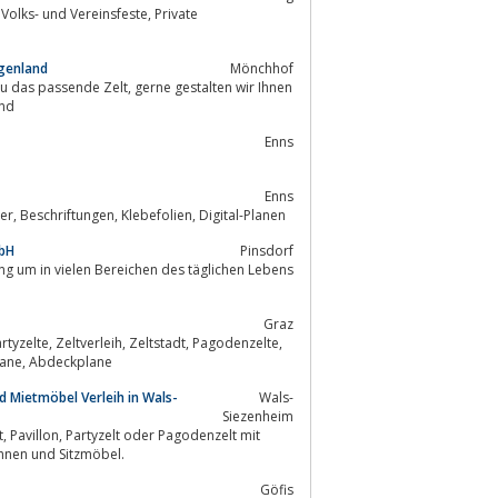
rgenland
Mönchhof
t, gerne gestalten wir Ihnen
hhof, Burgenland
Enns
Enns
führender Hersteller von LKW Planen, Kurbelplane, Abdeckplanen, Werbebanner, Beschriftungen, Klebefolien, Digital-Planen
mbH
Pinsdorf
Graz
Event- und Zelthallenplanung in Graz. Plane nach Mass LKW-Plane, Klein-LKW-Plane, Abdeckplane
nd Mietmöbel Verleih in Wals-
Wals-
Siezenheim
kten wird Ihre Party zum Hit. Wir bieten auch Miet WCs, Bars, Bühnen und Sitzmöbel.
Göfis