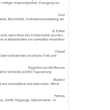
 richtiger Ansprechpartner. Erzeugung von
Graz
St. Pölten
 ans Herz
ent an Möbelstoffen von namhaften Herstellern
Passail
(Österreich) werden von Johann Trieb und
Klagenfurt am Wörthersee
rei Tuschek in Klagenfurt am Wörthersee ist Ihr Profi für Bootssattlerei, Cabrio-Verdecke und KFZ-Tapezierung.
Bludenz
Pettnau