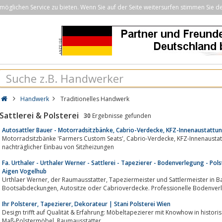
öglichen Service zu bieten. Wenn Sie auf der Seite weitersurfen stimmen Sie d
Handwerk
Traditionelles Handwerk
Sattlerei & Polsterei
30
Ergebnisse gefunden
Autosattler Bauer - Motorradsitzbänke, Cabrio-Verdecke, KFZ-Innenaustattu
Motorradsitzbänke 'Farmers Custom Seats', Cabrio-Verdecke, KFZ-Innenaustattungen - Neuanfertigung und Reparatur sowie
nachträglicher Einbau von Sitzheizungen
Fa. Urthaler - Urthaler Werner - Sattlerei - Tapezierer - Bodenverlegung - Pol
Aigen Vogelhub
Urthlaer Werner, der Raumausstatter, Tapeziermeister und Sattlermeister in Bad Ischl. Sattlerprodukte für
Bootsabdeckungen, Autositze oder Cabrioverdecke. Professionelle Bodenv
Ihr Polsterer, Tapezierer, Dekorateur | Stani Polsterei Wien
Design trifft auf Qualität & Erfahrung: Möbeltapezierer mit Knowhow in historischen Han
Maß-Polstermöbel, Raumausstatter.