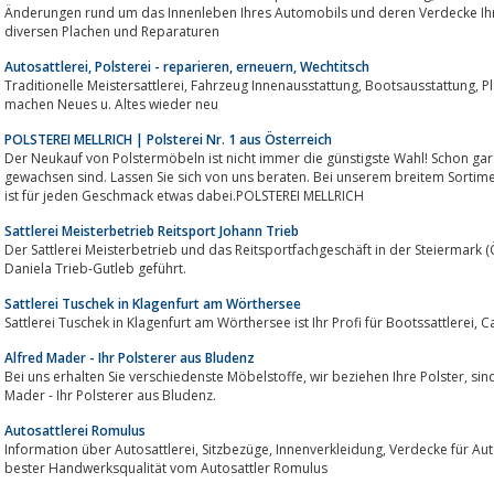
Änderungen rund um das Innenleben Ihres Automobils und deren Verdecke Ihr
diversen Plachen und Reparaturen
Autosattlerei, Polsterei - reparieren, erneuern, Wechtitsch
Traditionelle Meistersattlerei, Fahrzeug Innenausstattung, Bootsausstattung, Planen, Büromöbel, Ordinationsausstattung, wir
machen Neues u. Altes wieder neu
POLSTEREI MELLRICH | Polsterei Nr. 1 aus Österreich
Der Neukauf von Polstermöbeln ist nicht immer die günstigste Wahl! Schon gar nicht, wenn Ihnen Ihre Polstermöbel
gewachsen sind. Lassen Sie sich von uns beraten. Bei unserem breitem Sortim
ist für jeden Geschmack etwas dabei.POLSTEREI MELLRICH
Sattlerei Meisterbetrieb Reitsport Johann Trieb
Der Sattlerei Meisterbetrieb und das Reitsportfachgeschäft in der Steiermark 
Daniela Trieb-Gutleb geführt.
Sattlerei Tuschek in Klagenfurt am Wörthersee
Sattle
Alfred Mader - Ihr Polsterer aus Bludenz
Bei uns erhalten Sie verschiedenste Möbelstoffe, wir beziehen Ihre Polster, sind eine Autosattlerei und vieles mehr. Alfred
Mader - Ihr Polsterer aus Bludenz.
Autosattlerei Romulus
Information über Autosattlerei, Sitzbezüge, Innenverkleidung, Verdecke für Autos, Schiffe, Flugzeuge, Hubschrauber - in
bester Handwerksqualität vom Autosattler Romulus