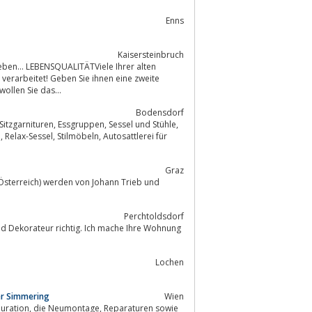
Enns
Kaisersteinbruch
 Leben… LEBENSQUALITÄTViele Ihrer alten
verarbeitet! Geben Sie ihnen eine zweite
sonst keiner! Oder wollen Sie das...
Bodensdorf
Graz
(Österreich) werden von Johann Trieb und
Perchtoldsdorf
nd Dekorateur richtig. Ich mache Ihre Wohnung
Lochen
ler Simmering
Wien