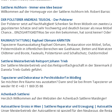
Sattlerei Aichhorn - Immer eine Idee besser
Willkommen auf der Homepage von der Sattlerei Aichhorn Inh. Robert Barisic
DER POLSTERER ANDREAS TEUSCHL - Der Polsterer
Der Polsterer setzt auf Nachhaltigkeit! Schenken Sie Ihren Möbeln ein zweites
gepolsterten Schätze sind sehr hochwertig und deutlich besser als neue Möbel 
Chance… EINZIGARTIGKEITWas Sie von ihm bekommen, hat 
RAUMAUSTATTUNG| Raphael Obmann KÄRNTEN
Tapezierer Raumaustattung Raphael Obmann, Restauration von Möbel, Sofas, Sitzgarnituren, Essgruppen, Sessel und Stühle,
Polstermöbeln in öffentlichen Bereichen wie Gasthäuser, Betten und Matratzen, Relax-Sessel, Stilmöbeln, Autosattlerei für
Oldtimer und Boote, Fauteuils, Polstertüren und Schallschutz, Outdormöbel
Sattlerei Meisterbetrieb Reitsport Johann Trieb
Der Sattlerei Meisterbetrieb und das Reitsportfachgeschäft in der Steiermark 
Daniela Trieb-Gutleb geführt.
Tapezierer und Dekorateur in Perchtoldsdorf in Mödling
Sie möchten Ihre Räume neu ausstatten? Dann sind Sie bei Ihrem Tapezierer u
wieder fit! ✆ +43 / 1 869 35 88
Achenbach Sattlerei
Herzlich Willkommen auf den Websiten der Achenbach Sattlerei Maislinger!
Autosattlerei Groiss in Wien | Sattlerei Reparatur und Erzeugung | Autosatt
Unser Meisterbetrieb der Autosattlerei ist speziell für den Neubezug, die Restauration, die Neumontage, Reparaturen sowie