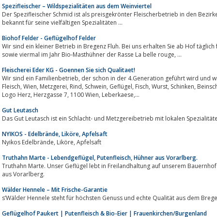
Spezifleischer – Wildspezialitäten aus dem Weinviertel
Der Spezifleischer Schmid ist als preisgekrönter Fleischerbetrieb in den Bezirken Mistelbach, Gänsern
bekannt für seine vielfältigen Spezialitäten ...
Biohof Felder - Geflügelhof Felder
Wir sind ein kleiner Betrieb in Bregenz Fluh. Bei uns erhalten Sie ab Hof tägli
sowie viermal im Jahr Bio-Masthühner der Rasse La belle rouge, ...
Fleischerei Eder KG - Goennen Sie sich Qualitaet!
Wir sind ein Familienbetrieb, der schon in der 4.Generation geführt wird und wie es ihn heute fast nicht mehr gibt. Fleischerei,
Fleisch, Wien, Metzgerei, Rind, Schwein, Geflügel, Fisch, Wurst, Schinken, Beinschinken, Weninger, Günter, Eder, Herz, Schwein,
Logo Herz, Herzgasse 7, 1100 Wien, Leberkaese,...
Gut Leutasch
Das Gut Leutasch ist ein Schlacht- und Metzgereibetrieb mit lokalen Spezialität
NYIKOS - Edelbrände, Liköre, Apfelsaft
Nyikos Edelbrände, Liköre, Apfelsaft
Truthahn Marte - Lebendgeflügel, Putenfleisch, Hühner aus Vorarlberg.
Truthahn Marte. Unser Geflügel lebt in Freilandhaltung auf unserem Bauernhof i
aus Vorarlberg.
Wälder Hennele – Mit Frische-Garantie
s’Wälder Hennele steht für höchsten Genuss und echte Qualität aus dem Breg
Geflügelhof Paukert | Putenfleisch & Bio-Eier | Frauenkirchen/Burgenland