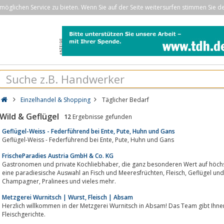
öglichen Service zu bieten. Wenn Sie auf der Seite weitersurfen stimmen Sie d
Einzelhandel & Shopping
Täglicher Bedarf
Wild & Geflügel
12
Ergebnisse gefunden
Geflügel-Weiss - Federführend bei Ente, Pute, Huhn und Gans
Geflügel-Weiss - Federführend bei Ente, Pute, Huhn und Gans
FrischeParadies Austria GmbH & Co. KG
Gastronomen und private Kochliebhaber, die ganz besonderen Wert auf höchste Qualität und Frische legen, finden bei uns
eine paradiesische Auswahl an Fisch und Meeresfrüchten, Fleisch, Geflügel und Wild, Obst und Gemüse, Pasta, Wein,
Champagner, Pralinees und vieles mehr.
Metzgerei Wurnitsch | Wurst, Fleisch | Absam
Herzlich willkommen in der Metzgerei Wurnitsch in Absam! Das Team gibt Ihne
Fleischgerichte.