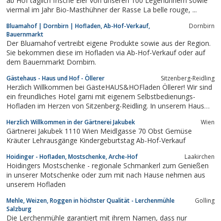
ab Hof täglich frische Eier von unseren 100 Legehühnern sowie
viermal im Jahr Bio-Masthühner der Rasse La belle rouge, ...
Bluamahof | Dornbirn | Hofladen, Ab-Hof-Verkauf,
Dornbirn
Bauernmarkt
Der Bluamahof vertreibt eigene Produkte sowie aus der Region.
Sie bekommen diese im Hofladen via Ab-Hof-Verkauf oder auf
dem Bauernmarkt Dornbirn.
Gästehaus - Haus und Hof - Öllerer
Sitzenberg-Reidling
Herzlich Willkommen bei GästeHAUS&HOFladen Öllerer! Wir sind
ein freundliches Hotel garni mit eigenem Selbstbedienungs-
Hofladen im Herzen von Sitzenberg-Reidling. In unserem Haus
erwarten Sie insgesamt 16 modern eingerichtete Zimmer in
Herzlich Willkommen in der Gärtnerei Jakubek
Wien
Massivholzbauweise. Alle unsere Zimmer verfügen entweder
Gärtnerei Jakubek 1110 Wien Meidlgasse 70 Obst Gemüse
über einen Balkon oder einen...
Kräuter Lehrausgänge Kindergeburtstag Ab-Hof-Verkauf
Hoidinger - Hofladen, Mostschenke, Arche-Hof
Laakirchen
Hoidingers Mostschenke - regionale Schmankerl zum Genießen
in unserer Motschenke oder zum mit nach Hause nehmen aus
unserem Hofladen
Mehle, Weizen, Roggen in höchster Qualität - Lerchenmühle
Golling
Salzburg
Die Lerchenmühle garantiert mit ihrem Namen, dass nur