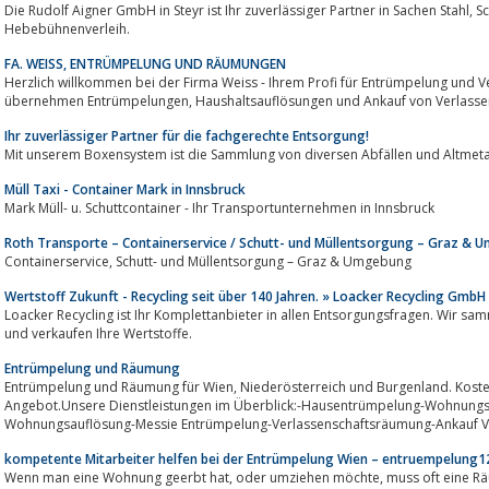
Die Rudolf Aigner GmbH in Steyr ist Ihr zuverlässiger Partner in Sachen Stahl, Schrott, Transporte, Mobilkran- sowie
Hebebühnenverleih.
FA. WEISS, ENTRÜMPELUNG UND RÄUMUNGEN
Herzlich willkommen bei der Firma Weiss - Ihrem Profi für Entrümpelung und V
übernehmen Entrümpelungen, Haushaltsauflösungen und Ankauf 
Ihr zuverlässiger Partner für die fachgerechte Entsorgung!
Mit unserem Boxensystem ist die Sammlung von diversen Abfällen und Altmeta
Müll Taxi - Container Mark in Innsbruck
Mark Müll- u. Schuttcontainer - Ihr Transportunternehmen in Innsbruck
Roth Transporte – Containerservice / Schutt- und Müllentsorgung – Graz &
Containerservice, Schutt- und Müllentsorgung – Graz & Umgebung
Wertstoff Zukunft - Recycling seit über 140 Jahren. » Loacker Recycling GmbH
Loacker Recycling ist Ihr Komplettanbieter in allen Entsorgungsfragen. Wir sammeln, sortieren, behandeln, verwerte
und verkaufen Ihre Wertstoffe.
Entrümpelung und Räumung
Entrümpelung und Räumung für Wien, Niederösterreich und Burgenland. Kostenlose Besichtigung und unverbindliches
Angebot.Unsere Dienstleistungen im Überblick:-Hausentrümpelung-Wohnung
Wohnungsauflösung-Messie Entrümpelung-Verlassenschaftsräumung-Ankauf V
geht...
kompetente Mitarbeiter helfen bei der Entrümpelung Wien – entruempelung1
Wenn man eine Wohnung geerbt hat, oder umziehen möchte, muss oft eine Räumung Wien oder eine Haushaltsauflösung