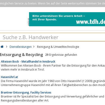
öglichen Service zu bieten. Wenn Sie auf der Seite weitersurfen stimmen Sie d
Dienstleistungen
Reinigung & Umwelttechnologie
Entsorgung & Recycling
29
Ergebnisse gefunden
Alteisen Bock - Metallhandel in Innsbruck
Willkommen bei Alteisen Bock - Ihrem Partner für die Entsorgung für den Ankauf von Altmetall, Schrott, 
vielem mehr in Innsbruck in Tirol.
Hasenöhrl.at
Die Firma Hasenöhrl wurde im Jahr 1960 von Otto Hasenöhrl († 2009) gegründet
Unternehmensgruppe Hasenöhrl mit all ihren Tätigkeitsbereichen zu den moder
Brantner Entsorgung. Facility Services
Brantner ist Ihr Spezialist bei der Entsorgung und Verwertung gefährlicher und 
Reinigungsdienstleistungen aller Art.