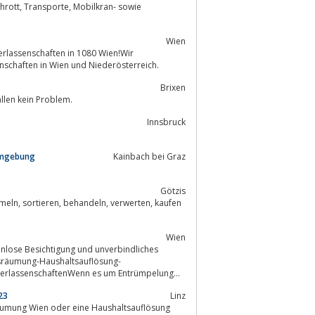
Wien
erlassenschaften in 1080 Wien!Wir
von Verlassenschaften in Wien und Niederösterreich.
Brixen
llen kein Problem.
Innsbruck
 Umgebung
Kainbach bei Graz
Götzis
n, kaufen
Wien
sräumung-Haushaltsauflösung-
erlassenschaftenWenn es um Entrümpelung
23
Linz