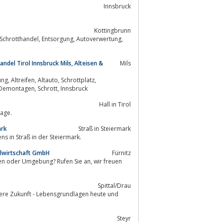
Innsbruck
Kottingbrunn
ng, Autoverwertung,
andel Tirol Innsbruck Mils, Alteisen &
Mils
Containerservice, Schrottabholung, Alu, Aluminium, Kupfer, Niro, Demontage, Demontagen, Schrott, Innsbruck
Hall in Tirol
lage.
ark
Straß in Steiermark
s in Straß in der Steiermark.
llwirtschaft GmbH
Fürnitz
r Umgebung? Rufen Sie an, wir freuen
Spittal/Drau
bere Zukunft - Lebensgrundlagen heute und
Steyr