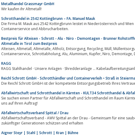
Metallhandel Grassmayr GmbH
Wir kaufen ihr Altmetall!
Schrotthandel in 2542 Kottingbrunn – FA. Manuel Mauk
Die Firma M. Mauk aus 2542 Kottingbrunn leistet in Niederösterreich und Wien Schrotthandel, Entsorgu
Containerservice und Abbrucharbeiten.
Bestpreis für Alteisen - Schrott - Alu - Niro - Demontagen - Brunner Rohstoffh
Altmetalle in Tirol zum Bestpreis
Alteisen, Altmetall, Altmetalle, Altholz, Entsorgung, Recycling, Müll, Müllentsorgung, Altreifen, Altauto, Schrottplatz,
RAGG
RAGG Stahlhandel · Unsere Anlagen · Shredderanlage ... Kabelaufbereitungsan
Reichl Schrott GmbH - Schrotthändler und Containerverleih • Straß in Steierm
Die Reichl Schrott GmbH ist der kompetente Entsorgungsbetrieb Ihres Vertrauen
Abfallwirtschaft und Schrotthandel in Kärnten - KULT34 Schrotthandel & Abfa
Sie suchen einen Partner für Abfallwirtschaft und Schrotthandel im Raum Kärnten ode
uns auf Ihren Auftrag!
Abfallwirtschaftsverband Spittal / Drau
Abfallwirtschaftsverband - AWV Spittal an der Drau - Gemeinsam für eine sau
zukünftiger Generationen schützen und erhalten
Aigner Steyr | Stahl | Schrott | Kran | Bühne