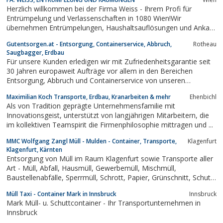
Herzlich willkommen bei der Firma Weiss - Ihrem Profi für
Entrümpelung und Verlassenschaften in 1080 Wien!Wir
übernehmen Entrümpelungen, Haushaltsauflösungen und Ankauf
von Verlassenschaften in Wien und Niederösterreich.
Gutentsorgen.at - Entsorgung, Containerservice, Abbruch,
Rotheau
Saugbagger, Erdbau
Für unsere Kunden erledigen wir mit Zufriedenheitsgarantie seit
30 Jahren europaweit Aufträge vor allem in den Bereichen
Entsorgung, Abbruch und Containerservice von unseren
Standorten in Rotheau, St. Veit und Rohrbach.
Maximilian Koch Transporte, Erdbau, Kranarbeiten & mehr
Ehenbichl
Als von Tradition geprägte Unternehmensfamilie mit
Innovationsgeist, unterstützt von langjährigen Mitarbeitern, die
im kollektiven Teamspirit die Firmenphilosophie mittragen und ...
MMC Wolfgang Zangl Müll - Mulden - Container, Transporte,
Klagenfurt
Klagenfurt, Kärnten
Entsorgung von Müll im Raum Klagenfurt sowie Transporte aller
Art - Müll, Abfall, Hausmüll, Gewerbemüll, Mischmüll,
Baustellenabfälle, Sperrmüll, Schrott, Papier, Grünschnitt, Schutt
aller Art, Baurestmassen...
Müll Taxi - Container Mark in Innsbruck
Innsbruck
Mark Müll- u. Schuttcontainer - Ihr Transportunternehmen in
Innsbruck