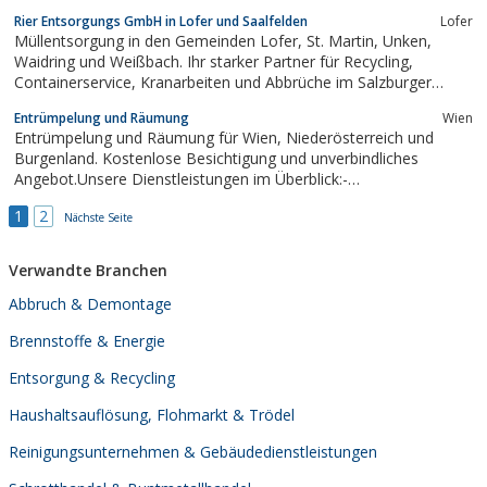
Rier Entsorgungs GmbH in Lofer und Saalfelden
Lofer
Müllentsorgung in den Gemeinden Lofer, St. Martin, Unken,
Waidring und Weißbach. Ihr starker Partner für Recycling,
Containerservice, Kranarbeiten und Abbrüche im Salzburger
Saalachtal.
Entrümpelung und Räumung
Wien
Entrümpelung und Räumung für Wien, Niederösterreich und
Burgenland. Kostenlose Besichtigung und unverbindliches
Angebot.Unsere Dienstleistungen im Überblick:-
Hausentrümpelung-Wohnungsräumung-Haushaltsauflösung-
1
2
Wohnungsauflösung-Messie Entrümpelung-
Nächste Seite
Verlassenschaftsräumung-Ankauf VerlassenschaftenWenn es um
Entrümpelung geht...
Verwandte Branchen
Abbruch & Demontage
Brennstoffe & Energie
Entsorgung & Recycling
Haushaltsauflösung, Flohmarkt & Trödel
Reinigungsunternehmen & Gebäudedienstleistungen