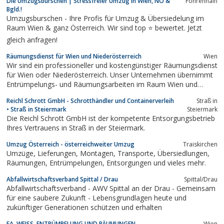
Die Umzugsburschen | Stressfreier Umzug in Wien, NÖ &
Föhrenhain
Bgld.!
Umzugsburschen - Ihre Profis für Umzug & Übersiedelung im
Raum Wien & ganz Österreich. Wir sind top ⭐ bewertet. Jetzt
gleich anfragen!
Räumungsdienst für Wien und Niederösterreich
Wien
Wir sind ein professioneller und kostengünstiger Räumungsdienst
für Wien oder Niederösterreich. Unser Unternehmen übernimmt
Entrümpelungs- und Räumungsarbeiten im Raum Wien und
Niederösterreich und führt diese professionell, rasch und
Reichl Schrott GmbH - Schrotthändler und Containerverleih
Straß in
kostengünstig durch. Während eines kostenlosen
• Straß in Steiermark
Steiermark
Besichtigungstermins werden alle Aufwände...
Die Reichl Schrott GmbH ist der kompetente Entsorgungsbetrieb
Ihres Vertrauens in Straß in der Steiermark.
Umzug Österreich - österreichweiter Umzug
Traiskirchen
Umzüge, Lieferungen, Montagen, Transporte, Übersiedlungen,
Räumungen, Entrümpelungen, Entsorgungen und vieles mehr.
Abfallwirtschaftsverband Spittal / Drau
Spittal/Drau
Abfallwirtschaftsverband - AWV Spittal an der Drau - Gemeinsam
für eine saubere Zukunft - Lebensgrundlagen heute und
zukünftiger Generationen schützen und erhalten
FA. WEISS, ENTRÜMPELUNG UND RÄUMUNGEN
Wien