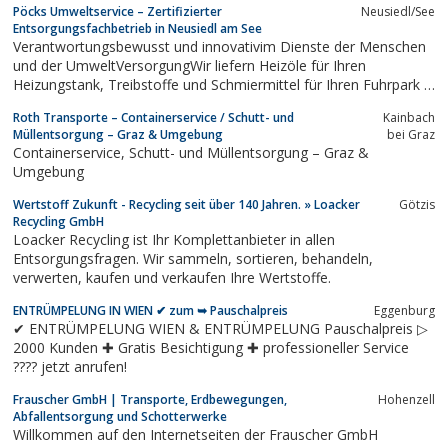
Pöcks Umweltservice – Zertifizierter
Neusiedl/See
Entsorgungsfachbetrieb in Neusiedl am See
Verantwortungsbewusst und innovativim Dienste der Menschen
und der UmweltVersorgungWir liefern Heizöle für Ihren
Heizungstank, Treibstoffe und Schmiermittel für Ihren Fuhrpark ...
Mehr
Roth Transporte – Containerservice / Schutt- und
Kainbach
Müllentsorgung – Graz & Umgebung
bei Graz
Containerservice, Schutt- und Müllentsorgung – Graz &
Umgebung
Wertstoff Zukunft - Recycling seit über 140 Jahren. » Loacker
Götzis
Recycling GmbH
Loacker Recycling ist Ihr Komplettanbieter in allen
Entsorgungsfragen. Wir sammeln, sortieren, behandeln,
verwerten, kaufen und verkaufen Ihre Wertstoffe.
ENTRÜMPELUNG IN WIEN ✔ zum ➥ Pauschalpreis
Eggenburg
✔ ENTRÜMPELUNG WIEN & ENTRÜMPELUNG Pauschalpreis ▷
2000 Kunden ✚ Gratis Besichtigung ✚ professioneller Service
???? jetzt anrufen!
Frauscher GmbH | Transporte, Erdbewegungen,
Hohenzell
Abfallentsorgung und Schotterwerke
Willkommen auf den Internetseiten der Frauscher GmbH