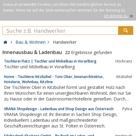
Axxus.at verwendet Cookies, um Ihnen den bestmöglichen Service zu
bieten. Wenn Sie auf der Seite weitersurfen stimmen Sie der Nutzung zu.
×
Ich stimme zu.
Bau & Wohnen
Handwerker
Innenausbau & Ladenbau
22
Ergebnisse gefunden
Tischlerei Flatz | Tischler und Möbelbau in Vorarlberg
Hörbranz
Tischler und Möbelbau in Vorarlberg
Home - Tischlerei Kitzbühel - Toni Ober, Innenarchitektur,
Kitzbühel
Hotelerie, Wohnbau, Kitzline
Die Tischlerei Ober in Kitzbühel formt und gestaltet Holz nach
Ihren Wünschen für einen unvergleichbaren Wohnstil, den nur Sie
zu Hause oder in der Gastronomie/Hotellerie genießen. Durch
verschiedene Techniken und Materialien nimmt das Holz Gestalt
VRANA Shopdesign - Ladenbau und Shop Design aus Österreich
Pyhra
an.
VRANA Shopdesign ist Ihr Berater in Sachen Shop Design,
individuellem Ladenbau und maßgeschneiderter
Geschäftseinrichtungen aus St. Pölten in Österreich.
Edeltechnik Kluckner GmbH – Ihr Profi im Laden- und
Innsbruck