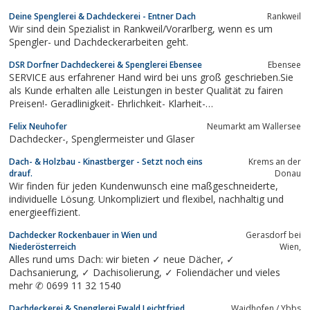
Deine Spenglerei & Dachdeckerei - Entner Dach
Rankweil
Wir sind dein Spezialist in Rankweil/Vorarlberg, wenn es um
Spengler- und Dachdeckerarbeiten geht.
DSR Dorfner Dachdeckerei & Spenglerei Ebensee
Ebensee
SERVICE aus erfahrener Hand wird bei uns groß geschrieben.Sie
als Kunde erhalten alle Leistungen in bester Qualität zu fairen
Preisen!- Geradlinigkeit- Ehrlichkeit- Klarheit-
Verlässlichkeitkennzeichnen unsere Arbeitsweise, Termine und
Felix Neuhofer
Neumarkt am Wallersee
die Preisgestaltung.
Dachdecker-, Spenglermeister und Glaser
Dach- & Holzbau - Kinastberger - Setzt noch eins
Krems an der
drauf.
Donau
Wir finden für jeden Kundenwunsch eine maßgeschneiderte,
individuelle Lösung. Unkompliziert und flexibel, nachhaltig und
energieeffizient.
Dachdecker Rockenbauer in Wien und
Gerasdorf bei
Niederösterreich
Wien,
Alles rund ums Dach: wir bieten ✓ neue Dächer, ✓
Dachsanierung, ✓ Dachisolierung, ✓ Foliendächer und vieles
mehr ✆ 0699 11 32 1540
Dachdeckerei & Spenglerei Ewald Leichtfried
Waidhofen / Ybbs