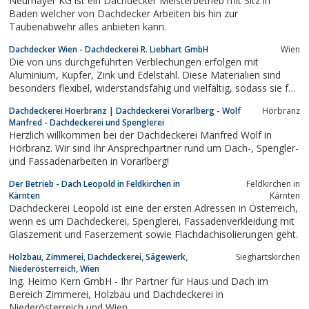
Neumayer KG ist ein Dachdecker Meisterbetrieb mit Sitz in
Baden welcher von Dachdecker Arbeiten bis hin zur
Taubenabwehr alles anbieten kann.
Dachdecker Wien - Dachdeckerei R. Liebhart GmbH
Wien
Die von uns durchgeführten Verblechungen erfolgen mit
Aluminium, Kupfer, Zink und Edelstahl. Diese Materialien sind
besonders flexibel, widerstandsfähig und vielfältig, sodass sie für
die unterschiedlichsten Arbeiten verwendet werden können,
Dachdeckerei Hoerbranz | Dachdeckerei Vorarlberg - Wolf
Hörbranz
darunter:Dachrinnenanlagen und AblaufrohreEinfassungen von...
Manfred - Dachdeckerei und Spenglerei
Herzlich willkommen bei der Dachdeckerei Manfred Wolf in
Hörbranz. Wir sind Ihr Ansprechpartner rund um Dach-, Spengler-
und Fassadenarbeiten in Vorarlberg!
Der Betrieb - Dach Leopold in Feldkirchen in
Feldkirchen in
Kärnten
Kärnten
Dachdeckerei Leopold ist eine der ersten Adressen in Österreich,
wenn es um Dachdeckerei, Spenglerei, Fassadenverkleidung mit
Glaszement und Faserzement sowie Flachdachisolierungen geht.
Holzbau, Zimmerei, Dachdeckerei, Sägewerk,
Sieghartskirchen
Niederösterreich, Wien
Ing. Heimo Kern GmbH - Ihr Partner für Haus und Dach im
Bereich Zimmerei, Holzbau und Dachdeckerei in
Niederösterreich und Wien.