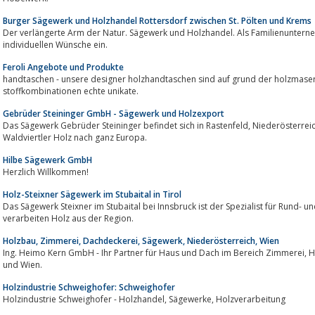
Burger Sägewerk und Holzhandel Rottersdorf zwischen St. Pölten und Krems
Der verlängerte Arm der Natur. Sägewerk und Holzhandel. Als Familienuntern
individuellen Wünsche ein.
Feroli Angebote und Produkte
handtaschen - unsere designer holzhandtaschen sind auf grund der holzmase
stoffkombinationen echte unikate.
Gebrüder Steininger GmbH - Sägewerk und Holzexport
Das Sägewerk Gebrüder Steininger befindet sich in Rastenfeld, Niederösterreich. Spezialisiert auf Nadelholz exportien die
Waldviertler Holz nach ganz Europa.
Hilbe Sägewerk GmbH
Herzlich Willkommen!
Holz-Steixner Sägewerk im Stubaital in Tirol
Das Sägewerk Steixner im Stubaital bei Innsbruck ist der Spezialist für Rund- und
verarbeiten Holz aus der Region.
Holzbau, Zimmerei, Dachdeckerei, Sägewerk, Niederösterreich, Wien
Ing. Heimo Kern GmbH - Ihr Partner für Haus und Dach im Bereich Zimmerei, Holzbau und Dachdeckerei in Niederösterreich
und Wien.
Holzindustrie Schweighofer: Schweighofer
Holzindustrie Schweighofer - Holzhandel, Sägewerke, Holzverarbeitung