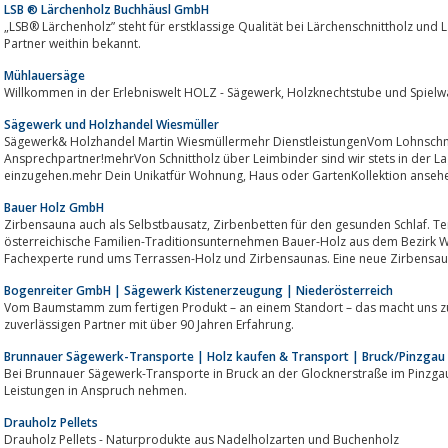
LSB ® Lärchenholz Buchhäusl GmbH
„LSB® Lärchenholz” steht für erstklassige Qualität bei Lärchenschnittholz und 
Partner weithin bekannt.
Mühlauersäge
Willkommen in der Erlebniswelt HOLZ - Sägewerk, Holzknechts
Sägewerk und Holzhandel Wiesmüller
Sägewerk& Holzhandel Martin Wiesmüllermehr DienstleistungenVom Lohnschnitt, Lohnhobeln bis zur Zustellun
Ansprechpartner!mehrVon Schnittholz über Leimbinder sind wir stets in der La
einzugehen.mehr Dein Unikatfür Wohnung, Haus oder Garte
Bauer Holz GmbH
Zirbensauna auch als Selbstbausatz, Zirbenbetten für den gesunden Schlaf. Terrassen aus Lärche und ZirbeDas
österreichische Familien-Traditionsunternehmen Bauer-Holz aus dem Bezirk Wo
Fachexperte rund ums Terrassen-Holz und Zirbensaunas. Eine neue Zirbensaun
Bogenreiter GmbH | Sägewerk Kistenerzeugung | Niederösterreich
Vom Baumstamm zum fertigen Produkt – an einem Standort – das macht uns zu einem um
zuverlässigen Partner mit über 90 Jahren Erfahrung.
Brunnauer Sägewerk-Transporte | Holz kaufen & Transport | Bruck/Pinzgau
Bei Brunnauer Sägewerk-Transporte in Bruck an der Glocknerstraße im Pinzg
Leistungen in Anspruch nehmen.
Drauholz Pellets
Drauholz Pellets - Naturprodukte aus Nadelholzarten und Buchenholz