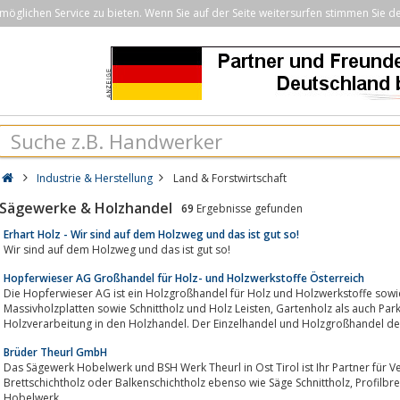
öglichen Service zu bieten. Wenn Sie auf der Seite weitersurfen stimmen Sie d
Industrie & Herstellung
Land & Forstwirtschaft
Sägewerke & Holzhandel
69
Ergebnisse gefunden
Erhart Holz - Wir sind auf dem Holzweg und das ist gut so!
Wir sind auf dem Holzweg und das ist gut so!
Hopferwieser AG Großhandel für Holz- und Holzwerkstoffe Österreich
Die Hopferwieser AG ist ein Holzgroßhandel für Holz und Holzwerkstoffe sowie
Massivholzplatten sowie Schnittholz und Holz Leisten, Gartenholz als auch Parkettboden und Türen kommen aus unserer
Holzverarbeitung in den Holzhandel. Der Einzelhandel und Holzgroßhandel de
Brüder Theurl GmbH
Das Sägewerk Hobelwerk und BSH Werk Theurl in Ost Tirol ist Ihr Partner für 
Brettschichtholz oder Balkenschichtholz ebenso wie Säge Schnittholz, Profilbretter oder Hobelware, das Sägewerk und Holz
Hobelwerk.