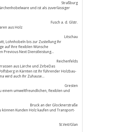
Straßburg
Lärchenhobelware und ist als zuverlässiger
Fusch a. d. Glstr.
tube und Spielwaren aus Holz
Litschau
g Ihr
ge auf Ihre flexiblen Wünsche
nKollektion ansehen Previous Next Dienstleistung...
Reichenfelds
lfsberg in Kärnten ist Ihr führender Holzbau-
a wird auch Ihr Zuhause...
Gresten
weltfreundlichen, flexiblen und
Bruck an der Glocknerstraße
au können Kunden Holz kaufen und Transport-
St.Veit/Glan