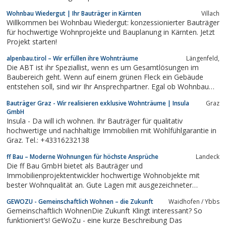
Wohnbau Wiedergut | Ihr Bauträger in Kärnten
Villach
Willkommen bei Wohnbau Wiedergut: konzessionierter Bauträger
für hochwertige Wohnprojekte und Bauplanung in Kärnten. Jetzt
Projekt starten!
alpenbau.tirol – Wir erfüllen ihre Wohnträume
Längenfeld,
Die ABT ist ihr Speziallist, wenn es um Gesamtlösungen im
Baubereich geht. Wenn auf einem grünen Fleck ein Gebäude
entstehen soll, sind wir Ihr Ansprechpartner. Egal ob Wohnbau
oder ...
Bauträger Graz - Wir realisieren exklusive Wohnträume | Insula
Graz
GmbH
Insula - Da will ich wohnen. Ihr Bauträger für qualitativ
hochwertige und nachhaltige Immobilien mit Wohlfühlgarantie in
Graz. Tel.: +43316232138
ff Bau – Moderne Wohnungen für höchste Ansprüche
Landeck
Die ff Bau GmbH bietet als Bauträger und
Immobilienprojektentwickler hochwertige Wohnobjekte mit
bester Wohnqualität an. Gute Lagen mit ausgezeichneter
Infrastruktur und eine solide ...
GEWOZU - Gemeinschaftlich Wohnen – die Zukunft
Waidhofen / Ybbs
Gemeinschaftlich WohnenDie Zukunft Klingt interessant? So
funktioniert’s! GeWoZu - eine kurze Beschreibung Das