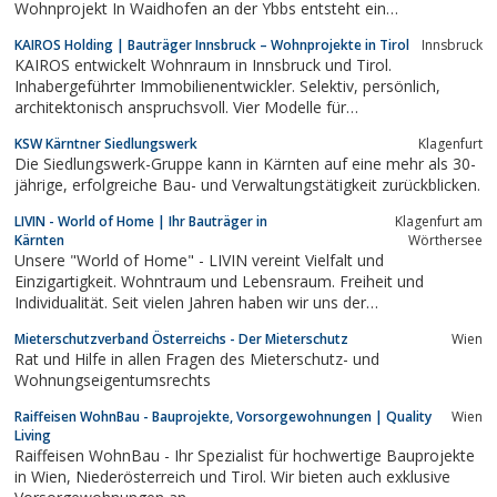
Wohnprojekt In Waidhofen an der Ybbs entsteht ein
gemeinschaftliches Wohnhaus in sonniger und stadtnaher Lage.
KAIROS Holding | Bauträger Innsbruck – Wohnprojekte in Tirol
Innsbruck
Das ...
KAIROS entwickelt Wohnraum in Innsbruck und Tirol.
Inhabergeführter Immobilienentwickler. Selektiv, persönlich,
architektonisch anspruchsvoll. Vier Modelle für
Grundstückseigentümer.
KSW Kärntner Siedlungswerk
Klagenfurt
Die Siedlungswerk-Gruppe kann in Kärnten auf eine mehr als 30-
jährige, erfolgreiche Bau- und Verwaltungstätigkeit zurückblicken.
LIVIN - World of Home | Ihr Bauträger in
Klagenfurt am
Kärnten
Wörthersee
Unsere "World of Home" - LIVIN vereint Vielfalt und
Einzigartigkeit. Wohntraum und Lebensraum. Freiheit und
Individualität. Seit vielen Jahren haben wir uns der
Immobilienentwicklung verschrieben – und das mehr als
Mieterschutzverband Österreichs - Der Mieterschutz
Wien
erfolgreich.
Rat und Hilfe in allen Fragen des Mieterschutz- und
Wohnungseigentumsrechts
Raiffeisen WohnBau - Bauprojekte, Vorsorgewohnungen | Quality
Wien
Living
Raiffeisen WohnBau - Ihr Spezialist für hochwertige Bauprojekte
in Wien, Niederösterreich und Tirol. Wir bieten auch exklusive