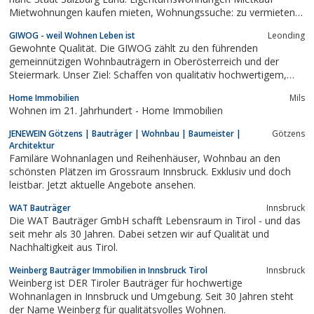
Mietwohnungen kaufen mieten, Wohnungssuche: zu vermieten
Vermietungen. gswb Immobilien Büros. Gemeinnützige
GIWOG - weil Wohnen Leben ist
Leonding
Salzburger Wohnbaugesellschaft Stadt Land Salzburg
Gewohnte Qualität. Die GIWOG zählt zu den führenden
Wohnungen gswb
gemeinnützigen Wohnbauträgern in Oberösterreich und der
Steiermark. Unser Ziel: Schaffen von qualitativ hochwertigem,
nachhaltig leistbarem Wohnraum und bestmögliche
Home Immobilien
Mils
Kundenbetreuung.Eigentumswohnungen in Hörsching,
Wohnen im 21. Jahrhundert - Home Immobilien
Mietwohnungen in Eferding, Mietwohnungen in...
JENEWEIN Götzens | Bauträger | Wohnbau | Baumeister |
Götzens
Architektur
Familäre Wohnanlagen und Reihenhäuser, Wohnbau an den
schönsten Plätzen im Grossraum Innsbruck. Exklusiv und doch
leistbar. Jetzt aktuelle Angebote ansehen.
WAT Bauträger
Innsbruck
Die WAT Bauträger GmbH schafft Lebensraum in Tirol - und das
seit mehr als 30 Jahren. Dabei setzen wir auf Qualität und
Nachhaltigkeit aus Tirol.
Weinberg Bauträger Immobilien in Innsbruck Tirol
Innsbruck
Weinberg ist DER Tiroler Bauträger für hochwertige
Wohnanlagen in Innsbruck und Umgebung. Seit 30 Jahren steht
der Name Weinberg für qualitätsvolles Wohnen.