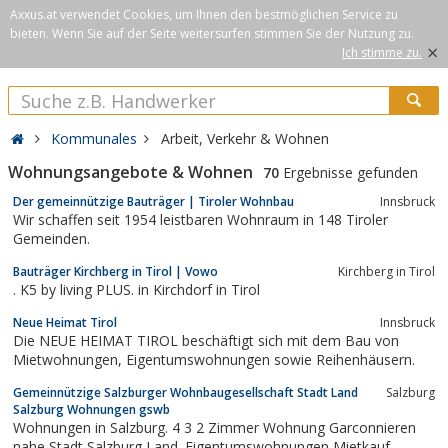
Axxus.at verwendet Cookies, um Ihnen den bestmöglichen Service zu
bieten. Wenn Sie auf der Seite weitersurfen stimmen Sie der Nutzung zu.
×
Ich stimme zu.
Kommunales
Arbeit, Verkehr & Wohnen
Wohnungsangebote & Wohnen
70
Ergebnisse gefunden
Der gemeinnützige Bauträger | Tiroler Wohnbau
Innsbruck
Wir schaffen seit 1954 leistbaren Wohnraum in 148 Tiroler
Gemeinden.
Bauträger Kirchberg in Tirol | Vowo
Kirchberg in Tirol
. K5 by living PLUS. in Kirchdorf in Tirol
Neue Heimat Tirol
Innsbruck
Die NEUE HEIMAT TIROL beschäftigt sich mit dem Bau von
Mietwohnungen, Eigentumswohnungen sowie Reihenhäusern.
Gemeinnützige Salzburger Wohnbaugesellschaft Stadt Land
Salzburg
Salzburg Wohnungen gswb
Wohnungen in Salzburg. 4 3 2 Zimmer Wohnung Garconnieren
nahe Stadt Salzburg Land. Eigentumswohnungen Mietkauf