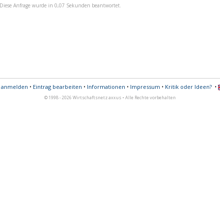
Diese Anfrage wurde in 0,07 Sekunden beantwortet.
s anmelden
•
Eintrag bearbeiten
•
Informationen
•
Impressum
•
Kritik oder Ideen?
•
© 1998 - 2026 Wirtschaftsnetz axxus • Alle Rechte vorbehalten