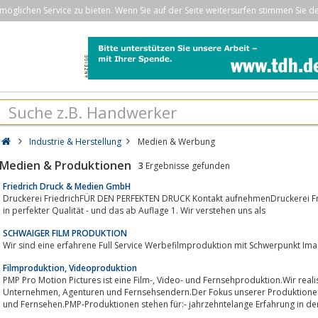
öglichen Service zu bieten. Wenn Sie auf der Seite weitersurfen stimmen Sie d
Industrie & Herstellung
Medien & Werbung
Medien & Produktionen
3
Ergebnisse gefunden
Friedrich Druck & Medien GmbH
Druckerei FriedrichFÜR DEN PERFEKTEN DRUCK Kontakt aufnehmenDruckerei Friedrichsteht für:Offsetdruck und Digitaldruck
in perfekter Qualität - und das ab Auflage 1. Wir verstehen uns als
SCHWAIGER FILM PRODUKTION
Filmproduktion, Videoproduktion
PMP Pro Motion Pictures ist eine Film-, Video- und Fernsehproduktion.Wir realisieren audiovisuelle Projekte im Auftrag von
Unternehmen, Agenturen und Fernsehsendern.Der Fokus unserer Produktionen liegt in den Bereichen Wirtschaft, Tourismus
und Fernsehen.PMP-Produktionen stehen für:- jahrzehntelange Erfahrung in der