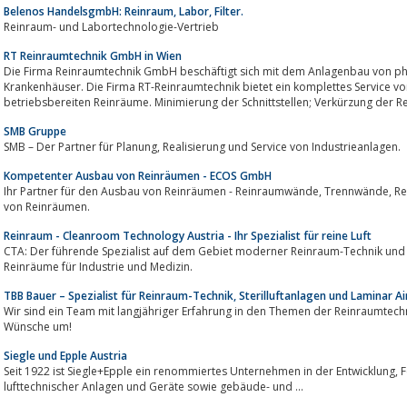
Belenos HandelsgmbH: Reinraum, Labor, Filter.
Reinraum- und Labortechnologie-Vertrieb
RT Reinraumtechnik GmbH in Wien
Die Firma Reinraumtechnik GmbH beschäftigt sich mit dem Anlagenbau von 
Krankenhäuser. Die Firma RT-Reinraumtechnik bietet ein komplettes Service v
betriebsbereiten Reinräume. Minimierung der Schnittstellen; Verkürzung der Rea
SMB Gruppe
SMB – Der Partner für Planung, Realisierung und Service von Industrieanlagen.
Kompetenter Ausbau von Reinräumen - ECOS GmbH
Ihr Partner für den Ausbau von Reinräumen - Reinraumwände, Trennwände, Reinraumdecken, Reinraumtüren, sowie Planung
von Reinräumen.
Reinraum - Cleanroom Technology Austria - Ihr Spezialist für reine Luft
CTA: Der führende Spezialist auf dem Gebiet moderner Reinraum-Technik und in
Reinräume für Industrie und Medizin.
TBB Bauer – Spezialist für Reinraum-Technik, Sterilluftanlagen und Laminar A
Wir sind ein Team mit langjähriger Erfahrung in den Themen der Reinraumtechni
Wünsche um!
Siegle und Epple Austria
Seit 1922 ist Siegle+Epple ein renommiertes Unternehmen in der Entwicklung, Fertigung und Installation technisch ausgereifter
lufttechnischer Anlagen und Geräte sowie gebäude- und ...