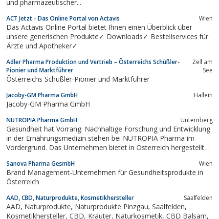
und pharmazeutischer...
ACT Jetzt - Das Online Portal von Actavis
Wien
Das Actavis Online Portal bietet Ihnen einen Überblick über
unsere generischen Produkte✓ Downloads✓ Bestellservices für
Ärzte und Apotheker✓
Adler Pharma Produktion und Vertrieb – Österreichs Schüßler-
Zell am
Pionier und Marktführer
See
Österreichs Schüßler-Pionier und Marktführer
Jacoby-GM Pharma GmbH
Hallein
Jacoby-GM Pharma GmbH
NUTROPIA Pharma GmbH
Unternberg
Gesundheit hat Vorrang: Nachhaltige Forschung und Entwicklung
in der Ernährungsmedizin stehen bei NUTROPIA Pharma im
Vordergrund. Das Unternehmen bietet in Österreich hergestellte
Produkte mit der Urkraft der Natur für eine bessere Zukunft der
Sanova Pharma GesmbH
Wien
Heilkraft. Produkte von NUTROPIA Pharma helfen
Brand Management-Unternehmen für Gesundheitsprodukte in
ernährungsbedingten Defiziten entgegen zu...
Österreich
AAD, CBD, Naturprodukte, Kosmetikhersteller
Saalfelden
AAD, Naturprodukte, Naturprodukte Pinzgau, Saalfelden,
Kosmetikhersteller, CBD, Kräuter, Naturkosmetik, CBD Balsam,