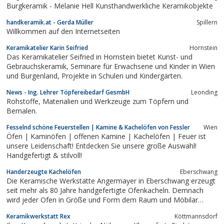
Burgkeramik - Melanie Hell Kunsthandwerkliche Keramikobjekte
handkeramik.at - Gerda Müller
Spillern
Willkommen auf den Internetseiten
Keramikatelier Karin Seifried
Hornstein
Das Keramikatelier Seifried in Hornstein bietet Kunst- und
Gebrauchskeramik, Seminare für Erwachsene und Kinder in Wien
und Burgenland, Projekte in Schulen und Kindergärten.
News - Ing. Lehrer Töpfereibedarf GesmbH
Leonding
Rohstoffe, Materialien und Werkzeuge zum Töpfern und
Bemalen.
Fesselnd schöne Feuerstellen | Kamine & Kachelöfen von Fessler
Wien
Öfen | Kaminöfen | offenen Kamine | Kachelöfen | Feuer ist
unsere Leidenschaft! Entdecken Sie unsere große Auswahl!
Handgefertigt & stilvoll!
Handerzeugte Kachelöfen
Eberschwang
Die Keramische Werkstätte Angermayer in Eberschwang erzeugt
seit mehr als 80 Jahre handgefertigte Ofenkacheln. Demnach
wird jeder Ofen in Größe und Form dem Raum und Möbilar
entsprechend geplant und auf einer Entwurfszeichnung im
Keramikwerkstatt Rex
Köttmannsdorf
Maßstab 1:20 dargestellt. Durch die eigene Erzeugung der