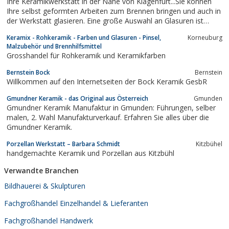
Ihre Keramikwerkstatt in der Nähe von Klagenfurt...Sie können
Kacheln sind derOberflächengestaltung...
Ihre selbst geformten Arbeiten zum Brennen bringen und auch in
der Werkstatt glasieren. Eine große Auswahl an Glasuren ist
vorhanden. Bestimmte Farbwünsche werden bestellt.
Keramix - Rohkeramik - Farben und Glasuren - Pinsel,
Korneuburg
Malzubehör und Brennhilfsmittel
Grosshandel für Rohkeramik und Keramikfarben
Bernstein Bock
Bernstein
Willkommen auf den Internetseiten der Bock Keramik GesbR
Gmundner Keramik - das Original aus Österreich
Gmunden
Gmundner Keramik Manufaktur in Gmunden: Führungen, selber
malen, 2. Wahl Manufakturverkauf. Erfahren Sie alles über die
Gmundner Keramik.
Porzellan Werkstatt – Barbara Schmidt
Kitzbühel
handgemachte Keramik und Porzellan aus Kitzbühl
Verwandte Branchen
Bildhauerei & Skulpturen
Fachgroßhandel Einzelhandel & Lieferanten
Fachgroßhandel Handwerk