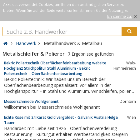
Axxus.at verwendet Cookies, um Ihnen den bestmöglichen Service zu
bieten. Wenn Sie auf der Seite weitersurfen stimmen Sie der Nutzung zu.
×
Ich stimme zu.
Handwerk
Metallhandwerk & Metallbau
Metallschleifer & Polierer
7
Ergebnisse gefunden
Bekric Poliertechnik Oberflächenfeinbearbeitung website
Wals-
Hochglanz Strichpolitur Stahl Aluminium - Bekric
Himmelreich
Poliertechnik – Oberflächenfeinbearbeitung
Bekric Poliertechnik: Wir haben uns im Bereich der
Oberflächenbearbeitung spezialisiert: vor allem in der
Hochglanzpolitur – in Stahl und Aluminium. Wir schleifen, polieren
und beschichten alle Oberflächen im Werkzeug- und Formenbau.
Messerschmiede Wohlgenannt
Dornbirn
Willkommen bei Messerschmiede Wohlgenannt
Echte Rose mit 24 Karat Gold vergoldet - Galvanik Austria Helga
Wien
Tauer
Handarbeit mit Liebe seit 1926 - Oberflächenveredelung -
Restaurierung - Kulturgut erhalten Wertbeständigkeit steigern -