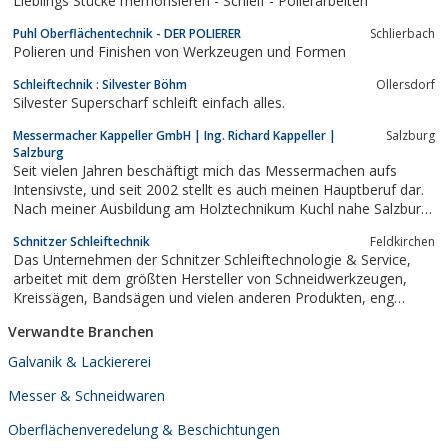
Lieblings Stücke memorisieren - Schleif - Polierarbeiten
Puhl Oberflächentechnik - DER POLIERER
Schlierbach
Polieren und Finishen von Werkzeugen und Formen
Schleiftechnik : Silvester Böhm
Ollersdorf
Silvester Superscharf schleift einfach alles.
Messermacher Kappeller GmbH | Ing. Richard Kappeller |
Salzburg
Salzburg
Seit vielen Jahren beschäftigt mich das Messermachen aufs
Intensivste, und seit 2002 stellt es auch meinen Hauptberuf dar.
Nach meiner Ausbildung am Holztechnikum Kuchl nahe Salzburg
hatte ich also mein Hauptmaterial gewechselt: vom Holz zum
Schnitzer Schleiftechnik
Feldkirchen
Stahl.
Das Unternehmen der Schnitzer Schleiftechnologie & Service,
arbeitet mit dem größten Hersteller von Schneidwerkzeugen,
Kreissägen, Bandsägen und vielen anderen Produkten, eng
zusammen und bietet ...
Verwandte Branchen
Galvanik & Lackiererei
Messer & Schneidwaren
Oberflächenveredelung & Beschichtungen