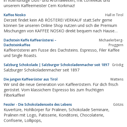
in vollmundige Duft- und Aromawelten, mit coffeekult und
unserem Kaffeemeister Cem Korkmaz!
Kaffee Nosko
Hall in Tirol
Derzeit findet kein AB RÖSTEREI VERKAUF statt.Sehr gerne
können Sie unseren Online Shop nutzen und sich die Premium
Mischungen von KAFFEE NOSKO direkt bequem nach Hause
bestellen.Tradition im Herzen.Innovation im
Dachstein Kaffe Kaffeerösterei –
Michaelerberg-
Dachsteinkaffee
Pruggern
Kaffeerösterei am Fusse des Dachsteins. Espresso, Filer Kaffee
und Single Roasts.
Salzburg Schokolade | Salzburger Schokoladenmacher seit 1897
Grödig
Salzburger Schokoladenmacher seit 1897
Die jungen Kaffeeröster aus Tirol
Wattens
Wir sind die neue Generation von Kaffeeröstern. Für dich frisch
geröstet. Vom klassichem Espresso bis zum fruchtigen
Filterkaffee!
Fessler - Die Schokoladenseite des Lebens
Götzis
Kuvertüre, Hohlkörper für Pralinen, Schokolade Seminare,
Pralinen mit Logo, Patisserie, Konditorei, Chocolaterie,
Confiserie, Lollipops,