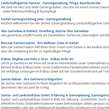
Landschaftsgärtner Kärnten - Gartengestaltung, Pflege, Baumkontrolle
Wir sind mit Herz und Seele Gartengestalter. Und das mit einem Grünen Dau
- sowie Riskobaumfällung & Baumpflege
Secheli Gartengestaltung wien › Gartengestaltung
Herzlich willkommen bei der Secheli Gartengestaltung Landschaftsgärtner Le
Alex Gartenbau in Koblach, Vorarlberg, Austria: Alex Gartenbau
alex.gartenbau schafft Freude am Gartenleben. Garten ist Lebendigkeit und die
Benczak Gartencreation - Ihre Wellness-Oase im Garten
Benczak Gartencreation hilft Ihnen Ihren Traum vom Garten in die Realität umzusetzen, und begleitet Sie von
über die Gestaltung bis hin zu regelmäßigen Pflege.
Erdbau, Wegbau und mehr in Graz - Erdbau Hofer KG
Gerne präsentieren wir Ihnen auf unseren Internetseiten unser Unternehmen 
Bereich Erdbau.Erdbau Hofer ist ein traditionelles Familienunternehmen und be
auf vielfältige Leistungen im Erdbau sowie auf den Schotterhandel und auf Trans
Garten Hübner - Ihre Gärtnerei in Klagenfurt
Sie suchen eine Gärtnerei im Raum Klagenfurt für professionellen Gartenbau, die ihre Gartenplanung sowie Bepflanzung
übernimmt? Bei uns sind Sie richtig.
Garten- und Landschaftsbau GmbH, Erfahrung in Gartenplanung, Gartengesta
Garten- und Landschaftsbau GmbH in Wals bei Salbzurg - Grünflächen, Dach- und Hausgärten, Zufahrten und Wege,
öffentliche Parks, Geländeformationen sowie Einfriedungen zählen genauso zu unserem Programm wie Kinderspielplätze,
Erlebniswelten oder die architektonisch-künstlerische Umsetzung von besond