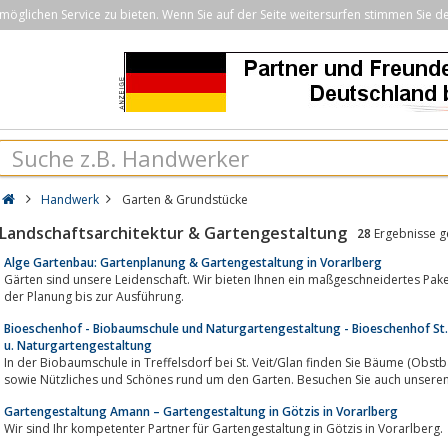
öglichen Service zu bieten. Wenn Sie auf der Seite weitersurfen stimmen Sie d
Handwerk
Garten & Grundstücke
Landschaftsarchitektur & Gartengestaltung
28
Ergebnisse 
Alge Gartenbau: Gartenplanung & Gartengestaltung in Vorarlberg
Gärten sind unsere Leidenschaft. Wir bieten Ihnen ein maßgeschneidertes Pake
der Planung bis zur Ausführung.
Bioeschenhof - Biobaumschule und Naturgartengestaltung - Bioeschenhof St. 
u. Naturgartengestaltung
In der Biobaumschule in Treffelsdorf bei St. Veit/Glan finden Sie Bäume (Obstbäume), Sträucher, Stauden, Kräute
sowie Nützliches und Schönes rund um den Garten. Besuchen Sie auch unseren
Gartengestaltung Amann – Gartengestaltung in Götzis in Vorarlberg
Wir sind Ihr kompetenter Partner für Gartengestaltung in Götzis in Vorarlberg.