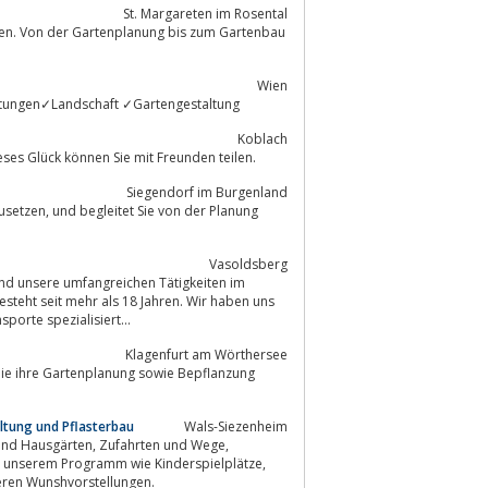
St. Margareten im Rosental
men. Von der Gartenplanung bis zum Gartenbau
Wien
istungen✓Landschaft ✓Gartengestaltung
Koblach
ses Glück können Sie mit Freunden teilen.
Siegendorf im Burgenland
 der Planung
Vasoldsberg
und unsere umfangreichen Tätigkeiten im
steht seit mehr als 18 Jahren. Wir haben uns
porte spezialisiert...
Klagenfurt am Wörthersee
ltung und Pflasterbau
Wals-Siezenheim
eren Wunshvorstellungen.