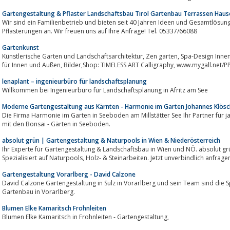
Gartengestaltung & Pflaster Landschaftsbau Tirol Gartenbau Terrassen Hause
Wir sind ein Familienbetrieb und bieten seit 40 Jahren Ideen und Gesamtlösu
Pflasterungen an. Wir freuen uns auf Ihre Anfrage! Tel. 05337/66088
Gartenkunst
Künstlerische Garten und Landschaftsarchitektur, Zen garten, Spa-Design Innenarchitektur, Raumkonzepte, Skulpturen, Kunst
für Innen und Außen, Bilder,Shop: TIMELESS ART Calligraphy, www.mygall.
lenaplant – ingenieurbüro für landschaftsplanung
Willkommen bei Ingenieurbüro für Landschaftsplanung in Afritz am See
Moderne Gartengestaltung aus Kärnten - Harmonie im Garten Johannes Klösc
Die Firma Harmonie im Garten in Seeboden am Millstätter See Ihr Partner für
mit den Bonsai - Gärten in Seeboden.
absolut grün | Gartengestaltung & Naturpools in Wien & Niederösterreich
Ihr Experte für Gartengestaltung & Landschaftsbau in Wien und NÖ. absolut grün plant, baut & pflegt Ihren 
Spezialisiert auf Naturpools, Holz- & Steinarbeiten. Jetzt unverbindlich anfrage
Gartengestaltung Vorarlberg - David Calzone
David Calzone Gartengestaltung in Sulz in Vorarlberg und sein Team sind die 
Gartenbau in Vorarlberg.
Blumen Elke Kamaritsch Frohnleiten
Blumen Elke Kamaritsch in Frohnleiten - Gartengestaltung,