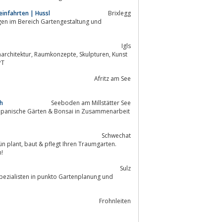
infahrten | Hussl
Brixlegg
ngen im Bereich Gartengestaltung und
Igls
net/PPT
Afritz am See
h
Seeboden am Millstätter See
 japanische Gärten & Bonsai in Zusammenarbeit
Schwechat
Traumgarten.
n!
Sulz
Spezialisten in punkto Gartenplanung und
Frohnleiten