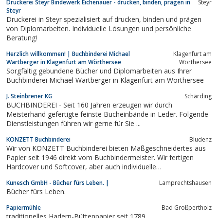
Druckerei Steyr Bindewerk Eichenauer - drucken, binden, prägen in
Steyr
Steyr
Druckerei in Steyr spezialisiert auf drucken, binden und prägen
von Diplomarbeiten. Individuelle Lösungen und persönliche
Beratung!
Herzlich willkommen! | Buchbinderei Michael
Klagenfurt am
Wartberger in Klagenfurt am Wörthersee
Wörthersee
Sorgfältig gebundene Bücher und Diplomarbeiten aus Ihrer
Buchbinderei Michael Wartberger in Klagenfurt am Wörthersee
J. Steinbrener KG
Schärding
BUCHBINDEREI - Seit 160 Jahren erzeugen wir durch
Meisterhand gefertigte feinste Bucheinbände in Leder. Folgende
Dienstleistungen führen wir gerne für Sie ...
KONZETT Buchbinderei
Bludenz
Wir von KONZETT Buchbinderei bieten Maßgeschneidertes aus
Papier seit 1946 direkt vom Buchbindermeister. Wir fertigen
Hardcover und Softcover, aber auch individuelle
Sonderanfertigungen bieten wir an. Unsere Stärken liegen in der
Kunesch GmbH - Bücher fürs Leben. |
Lamprechtshausen
handwerklichen und maschinellen Buchbinderei und
Bücher fürs Leben.
Druckweiterverarbeitung sowie im Digitaldruck. Die...
Papiermühle
Bad Großpertholz
traditionelles Hadern-Büttenpapier seit 1789