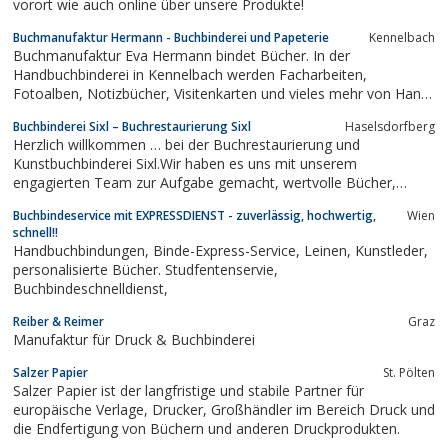
vorort wie auch online über unsere Produkte!
Buchmanufaktur Hermann - Buchbinderei und Papeterie
Kennelbach
Buchmanufaktur Eva Hermann bindet Bücher. In der
Handbuchbinderei in Kennelbach werden Facharbeiten,
Fotoalben, Notizbücher, Visitenkarten und vieles mehr von Hand
gebunden.
Buchbinderei Sixl – Buchrestaurierung Sixl
Haselsdorfberg
Herzlich willkommen … bei der Buchrestaurierung und
Kunstbuchbinderei Sixl.Wir haben es uns mit unserem
engagierten Team zur Aufgabe gemacht, wertvolle Bücher,
Graphiken und ganze Bestände zu erhalten und vor dem Verfall
Buchbindeservice mit EXPRESSDIENST - zuverlässig, hochwertig,
Wien
zu retten, um ein kulturelles Erbe für zukünftige Generationen
schnell!!
bewahren zu können. Aber auch das...
Handbuchbindungen, Binde-Express-Service, Leinen, Kunstleder,
personalisierte Bücher. Studfentenservie,
Buchbindeschnelldienst,
Reiber & Reimer
Graz
Manufaktur für Druck & Buchbinderei
Salzer Papier
St. Pölten
Salzer Papier ist der langfristige und stabile Partner für
europäische Verlage, Drucker, Großhändler im Bereich Druck und
die Endfertigung von Büchern und anderen Druckprodukten.