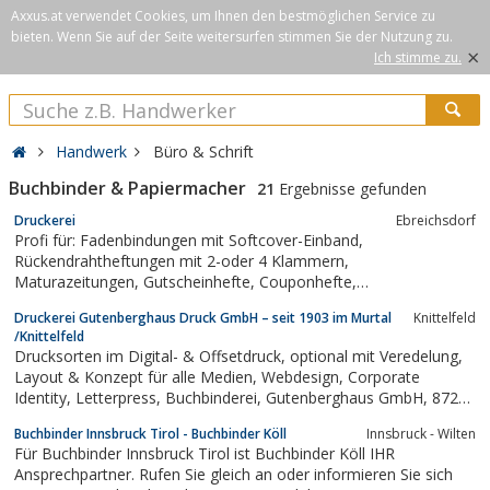
Axxus.at verwendet Cookies, um Ihnen den bestmöglichen Service zu
bieten. Wenn Sie auf der Seite weitersurfen stimmen Sie der Nutzung zu.
×
Ich stimme zu.
Handwerk
Büro & Schrift
Buchbinder & Papiermacher
21
Ergebnisse gefunden
Druckerei
Ebreichsdorf
Profi für: Fadenbindungen mit Softcover-Einband,
Rückendrahtheftungen mit 2-oder 4 Klammern,
Maturazeitungen, Gutscheinhefte, Couponhefte,
Vereinszeitungen, Flügelmappe, Magazin, Katalog, Taschenbuch,
Druckerei Gutenberghaus Druck GmbH – seit 1903 im Murtal
Knittelfeld
Drahtkammbindungen, Buchdruck für Bücher, Bildbände,
/Knittelfeld
Schreibtischunterlagen mit Kalenderleiste, Schreibblock,...
Drucksorten im Digital- & Offsetdruck, optional mit Veredelung,
Layout & Konzept für alle Medien, Webdesign, Corporate
Identity, Letterpress, Buchbinderei, Gutenberghaus GmbH, 8720
Knittelfeld, Murtal, Steiermark
Buchbinder Innsbruck Tirol - Buchbinder Köll
Innsbruck - Wilten
Für Buchbinder Innsbruck Tirol ist Buchbinder Köll IHR
Ansprechpartner. Rufen Sie gleich an oder informieren Sie sich