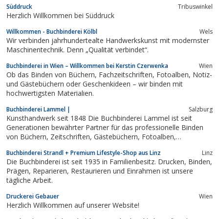
Süddruck
Tribuswinkel
Herzlich Willkommen bei Süddruck
Willkommen - Buchbinderei Kölbl
Wels
Wir verbinden jahrhundertealte Handwerkskunst mit modernster
Maschinentechnik. Denn „Qualität verbindet“.
Buchbinderei in Wien – Willkommen bei Kerstin Czerwenka
Wien
Ob das Binden von Büchern, Fachzeitschriften, Fotoalben, Notiz-
und Gästebüchern oder Geschenkideen – wir binden mit
hochwertigsten Materialien.
Buchbinderei Lammel |
Salzburg
Kunsthandwerk seit 1848 Die Buchbinderei Lammel ist seit
Generationen bewährter Partner für das professionelle Binden
von Büchern, Zeitschriften, Gästebüchern, Fotoalben,
Diplomarbeiten, Dissertationen und vielem mehr. Zudem haben
Buchbinderei Strandl + Premium Lifestyle-Shop aus Linz
Linz
wir uns aus unserer Firmenhistorie heraus das Prägen von
Die Buchbinderei ist seit 1935 in Familienbesitz. Drucken, Binden,
Kranzschleifen in kleinem Ausmaß...
Prägen, Reparieren, Restaurieren und Einrahmen ist unsere
tägliche Arbeit.
Druckerei Gebauer
Wien
Herzlich Willkommen auf unserer Website!