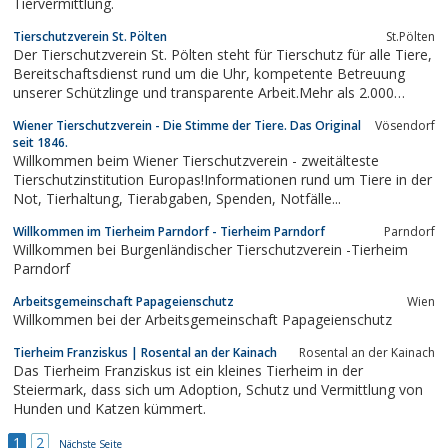
Tiervermittlung.
Tierschutzverein St. Pölten
St.Pölten
Der Tierschutzverein St. Pölten steht für Tierschutz für alle Tiere,
Bereitschaftsdienst rund um die Uhr, kompetente Betreuung
unserer Schützlinge und transparente Arbeit.Mehr als 2.000
Mitglieder und zahlreiche ehrenamtliche Helfer unterstützen uns
Wiener Tierschutzverein - Die Stimme der Tiere. Das Original
Vösendorf
regelmäßig, damit sich unsere tierischen Gäste möglichst wohl
seit 1846.
bei uns...
Willkommen beim Wiener Tierschutzverein - zweitälteste
Tierschutzinstitution Europas!Informationen rund um Tiere in der
Not, Tierhaltung, Tierabgaben, Spenden, Notfälle...
Willkommen im Tierheim Parndorf - Tierheim Parndorf
Parndorf
Willkommen bei Burgenländischer Tierschutzverein -Tierheim
Parndorf
Arbeitsgemeinschaft Papageienschutz
Wien
Willkommen bei der Arbeitsgemeinschaft Papageienschutz
Tierheim Franziskus | Rosental an der Kainach
Rosental an der Kainach
Das Tierheim Franziskus ist ein kleines Tierheim in der
Steiermark, dass sich um Adoption, Schutz und Vermittlung von
Hunden und Katzen kümmert.
1
2
Nächste Seite