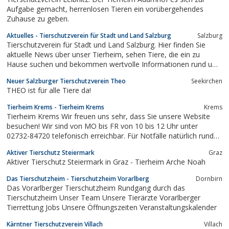
Aufgabe gemacht, herrenlosen Tieren ein vorübergehendes
Zuhause zu geben.
Aktuelles - Tierschutzverein für Stadt und Land Salzburg
Salzburg
Tierschutzverein für Stadt und Land Salzburg. Hier finden Sie
aktuelle News über unser Tierheim, sehen Tiere, die ein zu
Hause suchen und bekommen wertvolle Informationen rund um
den Tierschutz. Helfen Sie uns, ein sicheres Heim für jedes Tier
Neuer Salzburger Tierschutzverein Theo
Seekirchen
zu schaffen.
THEO ist für alle Tiere da!
Tierheim Krems - Tierheim Krems
Krems
Tierheim Krems Wir freuen uns sehr, dass Sie unsere Website
besuchen! Wir sind von MO bis FR von 10 bis 12 Uhr unter
02732-84720 telefonisch erreichbar. Für Notfälle natürlich rund
um die Uhr unter 0664-4020202 bzw. bei Fragen rund ums Tier
Aktiver Tierschutz Steiermark
Graz
unter buero@tierheim-krems.atACHTUNG:
Aktiver Tierschutz Steiermark in Graz - Tierheim Arche Noah
TIERBESICHTIGUNGEN SIND NUR NACH
TERMINVEREINBARUNG...
Das Tierschutzheim - Tierschutzheim Vorarlberg
Dornbirn
Das Vorarlberger Tierschutzheim Rundgang durch das
Tierschutzheim Unser Team Unsere Tierärzte Vorarlberger
Tierrettung Jobs Unsere Öffnungszeiten Veranstaltungskalender
Kärntner Tierschutzverein Villach
Villach