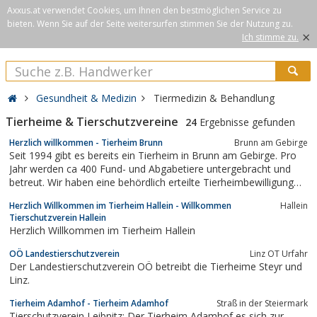
Axxus.at verwendet Cookies, um Ihnen den bestmöglichen Service zu
bieten. Wenn Sie auf der Seite weitersurfen stimmen Sie der Nutzung zu.
×
Ich stimme zu.
Gesundheit & Medizin
Tiermedizin & Behandlung
Tierheime & Tierschutzvereine
24
Ergebnisse gefunden
Herzlich willkommen - Tierheim Brunn
Brunn am Gebirge
Seit 1994 gibt es bereits ein Tierheim in Brunn am Gebirge. Pro
Jahr werden ca 400 Fund- und Abgabetiere untergebracht und
betreut. Wir haben eine behördlich erteilte Tierheimbewilligung
und arbeiten auch mit dem Land Niederösterreich zusammen.
Herzlich Willkommen im Tierheim Hallein - Willkommen
Hallein
Tierschutzverein Hallein
Herzlich Willkommen im Tierheim Hallein
OÖ Landestierschutzverein
Linz OT Urfahr
Der Landestierschutzverein OÖ betreibt die Tierheime Steyr und
Linz.
Tierheim Adamhof - Tierheim Adamhof
Straß in der Steiermark
Tierschutzverein Leibnitz: Der Tierheim Adamhof es sich zur