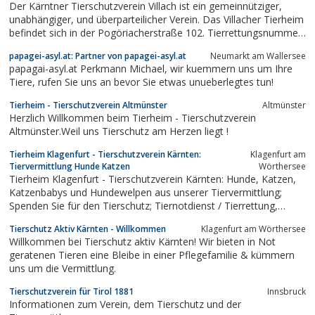
Der Kärntner Tierschutzverein Villach ist ein gemeinnütziger,
unabhängiger, und überparteilicher Verein. Das Villacher Tierheim
befindet sich in der Pogöriacherstraße 102. Tierrettungsnummer:
04242/54125
papagei-asyl.at: Partner von papagei-asyl.at
Neumarkt am Wallersee
papagai-asyl.at Perkmann Michael, wir kuemmern uns um Ihre
Tiere, rufen Sie uns an bevor Sie etwas unueberlegtes tun!
Tierheim - Tierschutzverein Altmünster
Altmünster
Herzlich Willkommen beim Tierheim - Tierschutzverein
Altmünster.Weil uns Tierschutz am Herzen liegt !
Tierheim Klagenfurt - Tierschutzverein Kärnten:
Klagenfurt am
Tiervermittlung Hunde Katzen
Wörthersee
Tierheim Klagenfurt - Tierschutzverein Kärnten: Hunde, Katzen,
Katzenbabys und Hundewelpen aus unserer Tiervermittlung;
Spenden Sie für den Tierschutz; Tiernotdienst / Tierrettung,
Urlaubsbetreuung Hundepension / Tierhotel und Tierarzt.
Tierschutz Aktiv Kärnten - Willkommen
Klagenfurt am Wörthersee
Willkommen bei Tierschutz aktiv Kärnten! Wir bieten in Not
geratenen Tieren eine Bleibe in einer Pflegefamilie & kümmern
uns um die Vermittlung.
Tierschutzverein für Tirol 1881
Innsbruck
Informationen zum Verein, dem Tierschutz und der