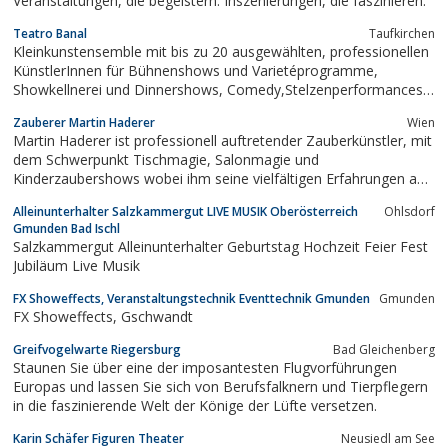
Veranstaltungen, die begeistern. Inszenierungen, die faszinieren.
Special Act, viel Bewegung und...
Teatro Banal
Taufkirchen
Kleinkunstensemble mit bis zu 20 ausgewählten, professionellen
KünstlerInnen für Bühnenshows und Varietéprogramme,
Showkellnerei und Dinnershows, Comedy,Stelzenperformances,
Walking Acts, Pantomime (Klassisch, Living Doll, Slow Motion,
Zauberer Martin Haderer
Wien
Roboterpantomime), Feuer- und Blacklightshows,
Martin Haderer ist professionell auftretender Zauberkünstler, mit
Straßentheater, Magie und...
dem Schwerpunkt Tischmagie, Salonmagie und
Kinderzaubershows wobei ihm seine vielfältigen Erfahrungen aus
den Bereichen Verkauf, Präsentation, Rhetorik, Psychologie und
Alleinunterhalter Salzkammergut LIVE MUSIK Oberösterreich
Ohlsdorf
Pädagogik zugute kommen.Zauberer Martin Haderer -
Gmunden Bad Ischl
Zauberkunst * professionell,...
Salzkammergut Alleinunterhalter Geburtstag Hochzeit Feier Fest
Jubiläum Live Musik
FX Showeffects, Veranstaltungstechnik Eventtechnik Gmunden
Gmunden
FX Showeffects, Gschwandt
Greifvogelwarte Riegersburg
Bad Gleichenberg
Staunen Sie über eine der imposantesten Flugvorführungen
Europas und lassen Sie sich von Berufsfalknern und Tierpflegern
in die faszinierende Welt der Könige der Lüfte versetzen.
Karin Schäfer Figuren Theater
Neusiedl am See