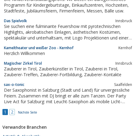
Programm für Kindergeburtstage, Einkaufszentren, Hochzeiten,
Stadtfeste, Jubiläumsfeiern, Firmenfeiern, Messen, Bälle usw.
Das Spielvolk
Innsbruck
Sie suchen eine fulminante Feuershow mit pyrotechnischen
Highlights, akrobatischen Einlagen, ästhetischen Kostümen,
spektakulär und unterhaltsam, mit Logo Projektionen und einer
atemberaubenden Choreografie ... Sie haben uns gefunden: Das
Kameltheater und weißer Zoo - Kernhof
Kernhof
Spielvolk macht auch Ihre Träume wahr.
Herzlich Willkommen
Magischer Zirkel Tirol
Innsbruck
Zauberer in Tirol, Zauberkünstler in Tirol, Zauberei in Tirol,
Zauberer-Treffen, Zauberer-Fortbildung, Zauberer-Kontakte
sax-o-tonic
Saalfelden
Der Saxophonist in Salzburg (Stadt und Land) für unvergessliche
Feiern. Zusammen mit DJ bringt er alle zum Tanzen. Der Party
Live Act für Salzburg: mit Leucht-Saxophon als mobile Licht-
Show. sax-o-tonic
1
2
Nächste Seite
Verwandte Branchen