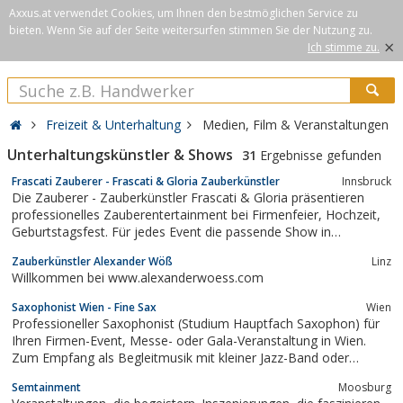
Axxus.at verwendet Cookies, um Ihnen den bestmöglichen Service zu
bieten. Wenn Sie auf der Seite weitersurfen stimmen Sie der Nutzung zu.
×
Ich stimme zu.
Freizeit & Unterhaltung
Medien, Film & Veranstaltungen
Unterhaltungskünstler & Shows
31
Ergebnisse gefunden
Frascati Zauberer - Frascati & Gloria Zauberkünstler
Innsbruck
Die Zauberer - Zauberkünstler Frascati & Gloria präsentieren
professionelles Zauberentertainment bei Firmenfeier, Hochzeit,
Geburtstagsfest. Für jedes Event die passende Show in
Innsbruck, Tirol, Österreich, Bayern, Deutschland, Südtirol,
Zauberkünstler Alexander Wöß
Linz
Schweiz.
Willkommen bei www.alexanderwoess.com
Saxophonist Wien - Fine Sax
Wien
Professioneller Saxophonist (Studium Hauptfach Saxophon) für
Ihren Firmen-Event, Messe- oder Gala-Veranstaltung in Wien.
Zum Empfang als Begleitmusik mit kleiner Jazz-Band oder
Saxophon und DJ als Show-Act zur Party bei der das Tanzen und
Semtainment
Moosburg
Feiern im Mittelpunkt steht. Leuchtendes LED-Saxophon als