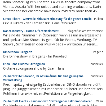
Karin Schäfer Figuren Theater is a visual theatre company from
Vienna, Austria. With her unique and stunning productions, Karin
Schäfer and her ensemble have been invited to more than 45
countries up to now. Performing together with renowned
Circus Pikard - wertvolle Zirkusunterhaltung für die ganze Familie!
Pulkau
orchestras, her visual theatre productions and visual conc
Circus Pikard - der Familienzirkus aus Österreich
Dance Industry – Home Of Entertainment
Klagenfurt am Wörthersee
Wir sind die Nummer 1 in Österreich wenn es um unvergessliche
und spektakuläre Showacts geht. Ob für Events, Werbung, TV –
Shows , Schiffsreisen oder Musikvideos – wir bieten unseren
Kunden alles aus einer Hand und das mit absoluter
Dinnershow-Bregenz
Bregenz
Qualitätsgarantie.
Die Dinnershow in Bregenz - Im Paradiso!
Eisen Hans Oldtime Strongman
Innsbruck
Oldtime strongman show by Eisen Hans
Zauberer DiNO dorado, Ihr Ass im Ärmel für eine gelungene
Innsbruck
Veranstaltung
Frech, spritzig, einzigartig!Zauberkünstler DiNO dorado verblüfft
jung und Junggebliebene mit moderner Zauberei und bezieht sein
Publikum interaktiv mit ein.Perfektionierte Fingerfertigkeit
ergänzt die spritzige Darbietung.Ob private Feier oder großes
Zauberhaft Events - Zauberclown Stelzengeher Ballonmodellierer ...
Wien
Event, sei es in Bars oder 5-Sterne-Hotels - DiNO schafft es...
Die Kinderveranstaltungsprofis! Wir bieten ein buntgemischtes