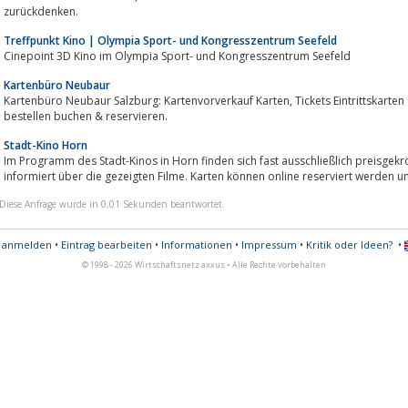
zurückdenken.
Treffpunkt Kino | Olympia Sport- und Kongresszentrum Seefeld
Cinepoint 3D Kino im Olympia Sport- und Kongresszentrum Seefeld
Kartenbüro Neubaur
Kartenbüro Neubaur Salzburg: Kartenvorverkauf Karten, Tickets Eintrittskarten & Konzertkarten im Vorverkauf online kaufen
bestellen buchen & reservieren.
Stadt-Kino Horn
Im Programm des Stadt-Kinos in Horn finden sich fast ausschließlich preisgek
informiert über die gezeigten Filme. Karten können online reserviert werden 
Diese Anfrage wurde in 0,01 Sekunden beantwortet.
s anmelden
•
Eintrag bearbeiten
•
Informationen
•
Impressum
•
Kritik oder Ideen?
•
© 1998 - 2026 Wirtschaftsnetz axxus • Alle Rechte vorbehalten