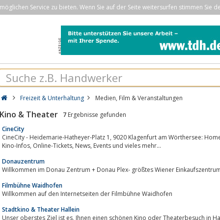
öglichen Service zu bieten. Wenn Sie auf der Seite weitersurfen stimmen Sie d
Freizeit & Unterhaltung
Medien, Film & Veranstaltungen
Kino & Theater
7
Ergebnisse gefunden
CineCity
CineCity - Heidemarie-Hatheyer-Platz 1, 9020 Klagenfurt am Wörthersee: Home | Aktuelles Kinoprogramm, Kino, Film- und
Kino-Infos, Online-Tickets, News, Events und vieles mehr...
Donauzentrum
Willkommen im Donau Zentrum + Donau Plex- größtes Wie
Filmbühne Waidhofen
Willkommen auf den Internetseiten der Filmbühne Waidhofen
Stadtkino & Theater Hallein
Unser oberstes Ziel ist es, Ihnen einen schönen Kino oder Theaterbesuch in Hallein zu bescheren, an den Sie noch lange gern