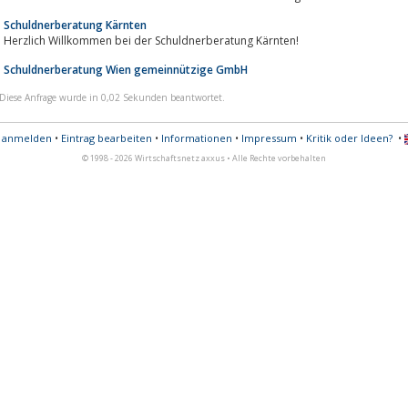
Schuldnerberatung Kärnten
Herzlich Willkommen bei der Schuldnerberatung Kärnten!
Schuldnerberatung Wien gemeinnützige GmbH
Diese Anfrage wurde in 0,02 Sekunden beantwortet.
s anmelden
•
Eintrag bearbeiten
•
Informationen
•
Impressum
•
Kritik oder Ideen?
•
© 1998 - 2026 Wirtschaftsnetz axxus • Alle Rechte vorbehalten