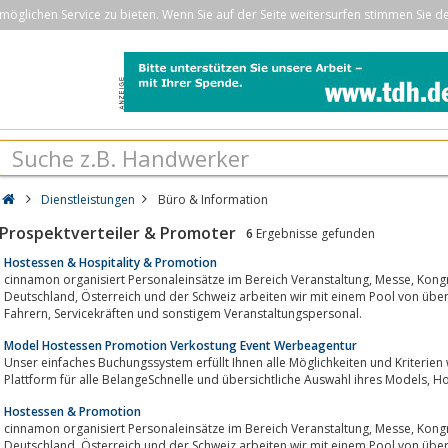
öglichen Service zu bieten. Wenn Sie auf der Seite weitersurfen stimmen Sie d
Dienstleistungen
Büro & Information
Prospektverteiler & Promoter
6
Ergebnisse gefunden
Hostessen & Hospitality & Promotion
cinnamon organisiert Personaleinsätze im Bereich Veranstaltung, Messe, Kongress, Marketing- und Verkaufpromotion. In
Deutschland, Österreich und der Schweiz arbeiten wir mit einem Pool von über 18.000 Hostessen, Promotern, Visagisten,
Fahrern, Servicekräften und sonstigem Veranstaltungspersonal.
Model Hostessen Promotion Verkostung Event Werbeagentur
Unser einfaches Buchungssystem erfüllt Ihnen alle Möglichkeiten und Kriterien 
Plattform
Hostessen & Promotion
cinnamon organisiert Personaleinsätze im Bereich Veranstaltung, Messe, Kongress, Marketing- und Verkaufpromotion. In
Deutschland, Österreich und der Schweiz arbeiten wir mit einem Pool von über 18.000 Hostessen, Promotern, Visagisten,