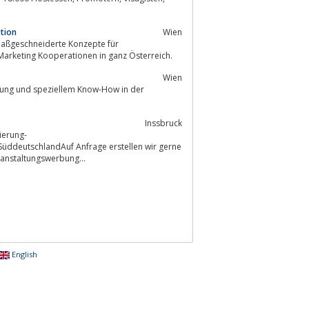
tion
Wien
maßgeschneiderte Konzepte für
engewinnung, Kundenbindung und Marketing Kooperationen in ganz Österreich.
Wien
ahrung und speziellem Know-How in der
Inssbruck
ierung-
ll Service Anbieter für Veranstaltungswerbung...
English