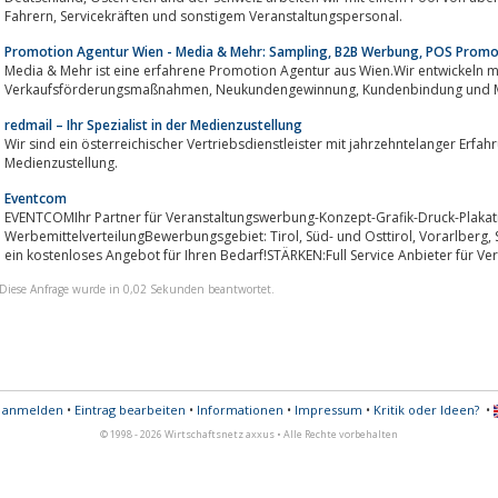
Fahrern, Servicekräften und sonstigem Veranstaltungspersonal.
Promotion Agentur Wien - Media & Mehr: Sampling, B2B Werbung, POS Promo
Media & Mehr ist eine erfahrene Promotion Agentur aus Wien.Wir entwickeln 
Verkaufsförderungsmaßnahmen, Neukund
redmail – Ihr Spezialist in der Medienzustellung
Wir sind ein österreichischer Vertriebsdienstleister mit jahrzehntelanger Erf
Medienzustellung.
Eventcom
EVENTCOMIhr Partner für Veranstaltungswerbung-Konzept-Grafik-Druck-Plakat
WerbemittelverteilungBewerbungsgebiet: Tirol, Süd- und Osttirol, Vorarlberg, SüddeutschlandAuf Anfrage erstellen wir gerne
ein kostenloses Angebot für Ihren Bedarf!STÄRKEN:Fu
Diese Anfrage wurde in 0,02 Sekunden beantwortet.
s anmelden
•
Eintrag bearbeiten
•
Informationen
•
Impressum
•
Kritik oder Ideen?
•
© 1998 - 2026 Wirtschaftsnetz axxus • Alle Rechte vorbehalten