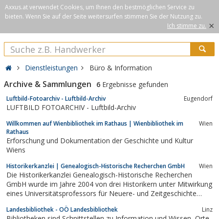
Axxus.at verwendet Cookies, um Ihnen den bestmöglichen Service zu
bieten. Wenn Sie auf der Seite weitersurfen stimmen Sie der Nutzung zu.
×
Ich stimme zu.
Dienstleistungen
Büro & Information
Archive & Sammlungen
6
Ergebnisse gefunden
Luftbild-Fotoarchiv - Luftbild-Archiv
Eugendorf
LUFTBILD FOTOARCHIV - Luftbild-Archiv
Willkommen auf Wienbibliothek im Rathaus | Wienbibliothek im
Wien
Rathaus
Erforschung und Dokumentation der Geschichte und Kultur
Wiens
Historikerkanzlei | Genealogisch-Historische Recherchen GmbH
Wien
Die Historikerkanzlei Genealogisch-Historische Recherchen
GmbH wurde im Jahre 2004 von drei Historikern unter Mitwirkung
eines Universitätsprofessors für Neuere- und Zeitgeschichte
gegründet und beschäftigt sich seit der Gründung damit, Sie bei
Landesbibliothek - OÖ Landesbibliothek
Linz
Ihren genealogischen Recherchen, bei der Erbenermittlung und
Bibliotheken sind Schnittstellen zu Information und Wissen, Orte