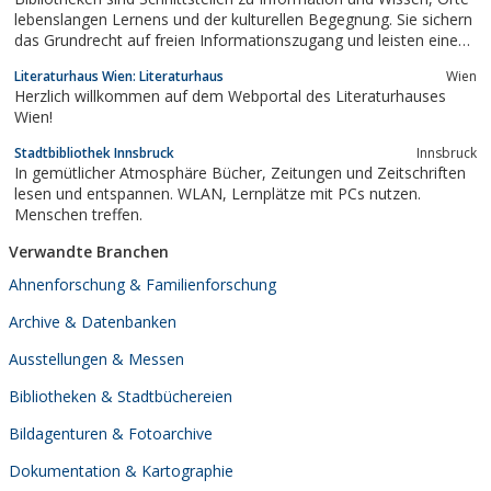
anderen historischen...
lebenslangen Lernens und der kulturellen Begegnung. Sie sichern
das Grundrecht auf freien Informationszugang und leisten einen
wertvollen Beitrag zu Bildung und Forschung, zu
Literaturhaus Wien: Literaturhaus
Wien
gesellschaftlicher Teilhabe, zur Bewältigung von Beruf und Alltag
Herzlich willkommen auf dem Webportal des Literaturhauses
und zur sinnvollen...
Wien!
Stadtbibliothek Innsbruck
Innsbruck
In gemütlicher Atmosphäre Bücher, Zeitungen und Zeitschriften
lesen und entspannen. WLAN, Lernplätze mit PCs nutzen.
Menschen treffen.
Verwandte Branchen
Ahnenforschung & Familienforschung
Archive & Datenbanken
Ausstellungen & Messen
Bibliotheken & Stadtbüchereien
Bildagenturen & Fotoarchive
Dokumentation & Kartographie