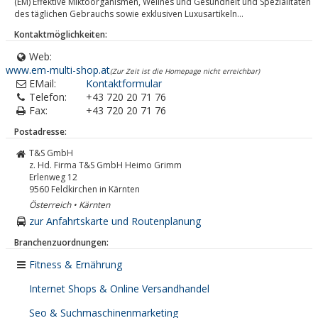
(EM) Effektive Miktoorganismen, Wellnes und Gesundheit und Spezialitäten
des täglichen Gebrauchs sowie exklusiven Luxusartikeln...
Kontaktmöglichkeiten:
Web:
www.em-multi-shop.at
(Zur Zeit ist die Homepage nicht erreichbar)
EMail:
Kontaktformular
Telefon:
+43 720 20 71 76
Fax:
+43 720 20 71 76
Postadresse:
T&S GmbH
z. Hd. Firma T&S GmbH Heimo Grimm
Erlenweg 12
9560
Feldkirchen in Kärnten
Österreich • Kärnten
zur Anfahrtskarte und Routenplanung
Branchenzuordnungen:
Fitness & Ernährung
Internet Shops & Online Versandhandel
Seo & Suchmaschinenmarketing