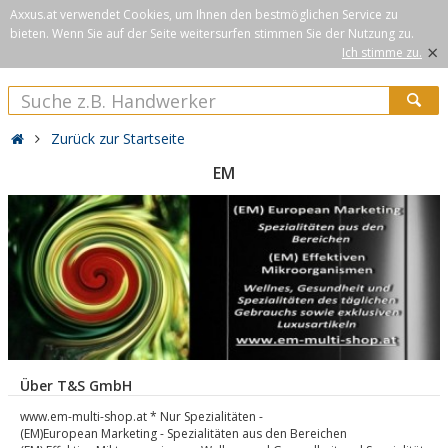
Axxus.at verwendet Cookies, um Ihnen den bestmöglichen Service zu
bieten. Wenn Sie auf der Seite weitersurfen stimmen Sie der Nutzung zu.
×
Ich stimme zu.
Zurück zur Startseite
EM
Über T&S GmbH
www.em-multi-shop.at * Nur Spezialitäten -
(EM)European Marketing - Spezialitäten aus den Bereichen