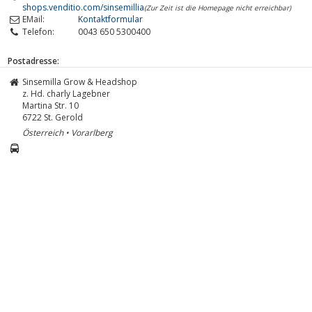
shops.venditio.com/sinsemillia
(Zur Zeit ist die Homepage nicht erreichbar)
EMail:
Kontaktformular
Telefon:
0043 650 5300400
Postadresse:
Sinsemilla Grow & Headshop
z. Hd. charly Lagebner
Martina Str. 10
6722
St. Gerold
Österreich • Vorarlberg