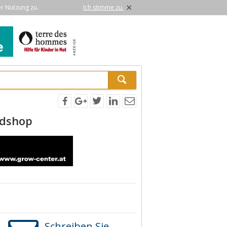
×
er Nutzung zu.
Ich stimme zu.
adshop
Schreiben Sie