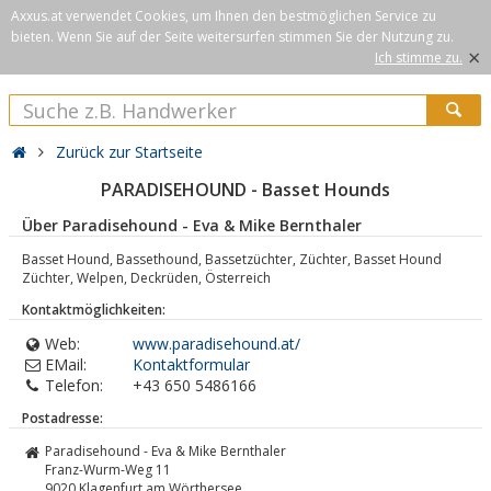
Axxus.at verwendet Cookies, um Ihnen den bestmöglichen Service zu
bieten. Wenn Sie auf der Seite weitersurfen stimmen Sie der Nutzung zu.
×
Ich stimme zu.
Zurück zur Startseite
PARADISEHOUND - Basset Hounds
Über Paradisehound - Eva & Mike Bernthaler
Basset Hound, Bassethound, Bassetzüchter, Züchter, Basset Hound
Züchter, Welpen, Deckrüden, Österreich
Kontaktmöglichkeiten:
Web:
www.paradisehound.at/
EMail:
Kontaktformular
Telefon:
+43 650 5486166
Postadresse:
Paradisehound - Eva & Mike Bernthaler
Franz-Wurm-Weg 11
9020
Klagenfurt am Wörthersee