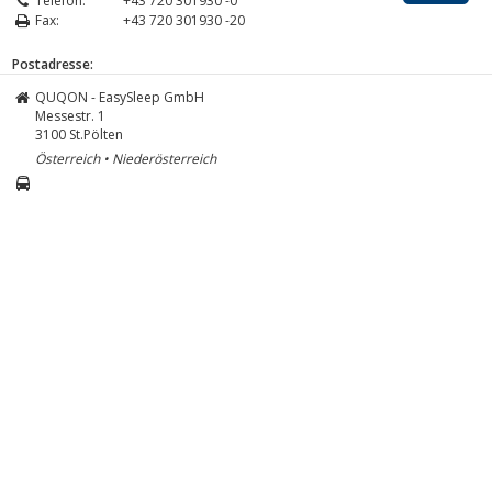
Telefon:
+43 720 301930 -0
Fax:
+43 720 301930 -20
Postadresse:
QUQON - EasySleep GmbH
Messestr. 1
3100
St.Pölten
Österreich • Niederösterreich