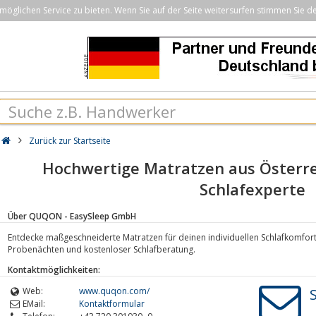
öglichen Service zu bieten. Wenn Sie auf der Seite weitersurfen stimmen Sie d
Zurück zur Startseite
Hochwertige Matratzen aus Österre
Schlafexperte
Über QUQON - EasySleep GmbH
Entdecke maßgeschneiderte Matratzen für deinen individuellen Schlafkomfort.
Probenächten und kostenloser Schlafberatung.
Kontaktmöglichkeiten:
Web:
www.quqon.com/
EMail:
Kontaktformular