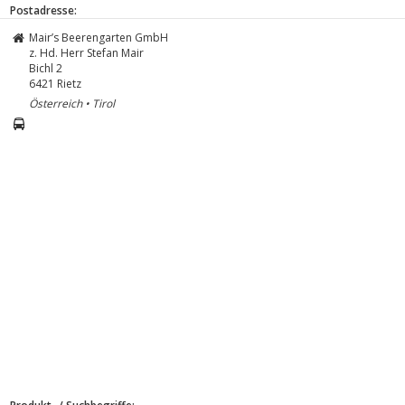
Postadresse:
Mair’s Beerengarten GmbH
z. Hd. Herr Stefan Mair
Bichl 2
6421
Rietz
Österreich • Tirol