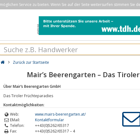
öglichen Service zu bieten. Wenn Sie auf der Seite weitersurfen stimmen Sie d
Zurück zur Startseite
Mair’s Beerengarten – Das Tirole
Über Mair’s Beerengarten GmbH
Das Tiroler Früchteparadies
Kontaktmöglichkeiten:
Web:
www.mairs-beerengarten.at/
EMail:
Kontaktformular
Telefon:
++43(0)5262/65317
Fax:
++43(0)5262/65317 – 4