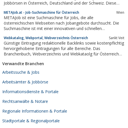
Jobbörsen in Österreich, Deutschland und der Schweiz. Diese
JobPlattform dient auch als Ausgangspunkt für die Jobsuche nach
METAJob.at - Job-Suchmaschine für Österreich
Wien
Berufsgruppen. Stellenanzeigen, Firmenpräsentationen und
METAJob ist eine Suchmaschine für Jobs, die alle
Linkeinträge bieten...
österreichischen Webseiten nach Jobangebote durchsucht. Die
Suchmaschine ist mit einer innovativen und schnellen
Benutzeroberfläche ausgestattet. Da die Angebote von vielen
Webkatalog, Webportal, Webverzeichnis Österreich
Sankt Veit
Seiten zusammen getragen werden, wird bei der Suche viel Zeit
Günstige Eintragung redaktionelle Backlinks sowie kostenpflichtig
gespart. Es ist nur die Eingabe der...
hervorgehobene Eintragungen für alle Bereiche. Das
Branchenbuch, Webverzeichnis und Webkataolg für Österreich
und die einzelnen Bundesländer, Salzburg, Tirol, Kärnten,
Verwandte Branchen
Steiermark, Burgenland, Niederösterreich und Oberösterreich
sowie Bregenz.
Arbeitssuche & Jobs
Arbeitsämter & Jobbörse
Informationsdienste & Portale
Rechtsanwälte & Notare
Regionale Informationen & Portale
Stadtportale & Regionalportale