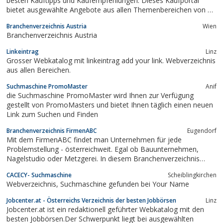
besten Kauftipps und Kaufempfehlungen. Dieses Kaufportal
bietet ausgewählte Angebote aus allen Themenbereichen von A-
Z. Weitere Informationen finden Sie unter www.kauftipps.at
Branchenverzeichnis Austria
Wien
Branchenverzeichnis Austria
Linkeintrag
Linz
Grosser Webkatalog mit linkeintrag add your link. Webverzeichnis
aus allen Bereichen.
Suchmaschine PromoMaster
Anif
die Suchmaschine PromoMaster wird Ihnen zur Verfügung
gestellt von PromoMasters und bietet Ihnen täglich einen neuen
Link zum Suchen und Finden
Branchenverzeichnis FirmenABC
Eugendorf
Mit dem FirmenABC findet man Unternehmen für jede
Problemstellung - österreichweit. Egal ob Bauunternehmen,
Nagelstudio oder Metzgerei. In diesem Branchenverzeichnis
werden viele Unternehmen (mittlerweile schon über 1000!) durch
CACECY- Suchmaschine
Scheiblingkirchen
kurze Filmreportagen vorgestellt. Dadurch kann sich der
Webverzeichnis, Suchmaschine gefunden bei Your Name
potentielle Auftraggeber vorab tiefgehender...
Jobcenter.at - Österreichs Verzeichnis der besten Jobbörsen
Linz
Jobcenter.at ist ein redaktionell geführter Webkatalog mit den
besten Jobbörsen.Der Schwerpunkt liegt bei ausgewählten