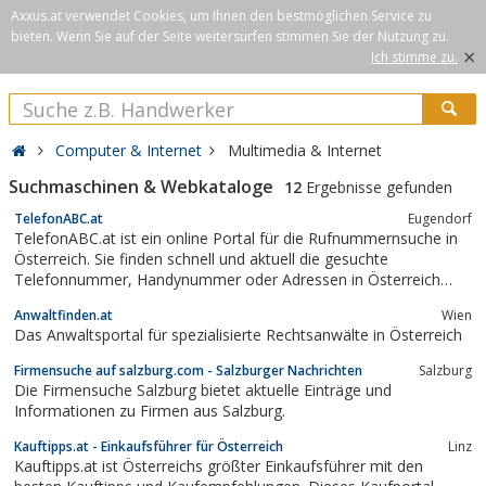
Axxus.at verwendet Cookies, um Ihnen den bestmöglichen Service zu
bieten. Wenn Sie auf der Seite weitersurfen stimmen Sie der Nutzung zu.
×
Ich stimme zu.
Computer & Internet
Multimedia & Internet
Suchmaschinen & Webkataloge
12
Ergebnisse gefunden
TelefonABC.at
Eugendorf
TelefonABC.at ist ein online Portal für die Rufnummernsuche in
Österreich. Sie finden schnell und aktuell die gesuchte
Telefonnummer, Handynummer oder Adressen in Österreich
(inklusive Rückwärtssuche, d.h. Suche nach Telefonnummer). Die
Anwaltfinden.at
Wien
Einträge enthalten die Teilnehmerdaten aller namhaften
Das Anwaltsportal für spezialisierte Rechtsanwälte in Österreich
österreichischen Telefon- und...
Firmensuche auf salzburg.com - Salzburger Nachrichten
Salzburg
Die Firmensuche Salzburg bietet aktuelle Einträge und
Informationen zu Firmen aus Salzburg.
Kauftipps.at - Einkaufsführer für Österreich
Linz
Kauftipps.at ist Österreichs größter Einkaufsführer mit den