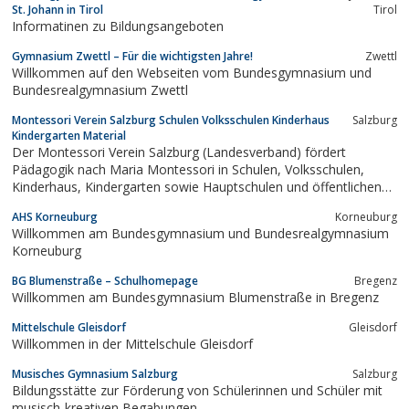
St. Johann in Tirol
Tirol
Umgang mit Medien (???? 19:00) 19.11. 1....
Informatinen zu Bildungsangeboten
Gymnasium Zwettl – Für die wichtigsten Jahre!
Zwettl
Willkommen auf den Webseiten vom Bundesgymnasium und
Bundesrealgymnasium Zwettl
Montessori Verein Salzburg Schulen Volksschulen Kinderhaus
Salzburg
Kindergarten Material
Der Montessori Verein Salzburg (Landesverband) fördert
Pädagogik nach Maria Montessori in Schulen, Volksschulen,
Kinderhaus, Kindergarten sowie Hauptschulen und öffentlichen
Schulen. Montessori Diplom Ausbildung für Pädagogen,
AHS Korneuburg
Korneuburg
Integration Freiarbeit.
Willkommen am Bundesgymnasium und Bundesrealgymnasium
Korneuburg
BG Blumenstraße – Schulhomepage
Bregenz
Willkommen am Bundesgymnasium Blumenstraße in Bregenz
Mittelschule Gleisdorf
Gleisdorf
Willkommen in der Mittelschule Gleisdorf
Musisches Gymnasium Salzburg
Salzburg
Bildungsstätte zur Förderung von Schülerinnen und Schüler mit
musisch-kreativen Begabungen.