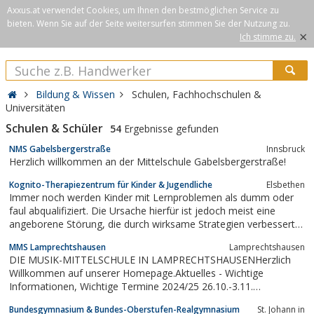
Axxus.at verwendet Cookies, um Ihnen den bestmöglichen Service zu
bieten. Wenn Sie auf der Seite weitersurfen stimmen Sie der Nutzung zu.
×
Ich stimme zu.
Bildung & Wissen
Schulen, Fachhochschulen &
Universitäten
Schulen & Schüler
54
Ergebnisse gefunden
NMS Gabelsbergerstraße
Innsbruck
Herzlich willkommen an der Mittelschule Gabelsbergerstraße!
Kognito-Therapiezentrum für Kinder & Jugendliche
Elsbethen
Immer noch werden Kinder mit Lernproblemen als dumm oder
faul abqualifiziert. Die Ursache hierfür ist jedoch meist eine
angeborene Störung, die durch wirksame Strategien verbessert
werden kann. Das kognito-Team unterstützt sie bei all Ihren
MMS Lamprechtshausen
Lamprechtshausen
Fragen rund um das Thema Schule und Lernen und steht Ihnen
DIE MUSIK-MITTELSCHULE IN LAMPRECHTSHAUSENHerzlich
mit pädagogischem und...
Willkommen auf unserer Homepage.Aktuelles - Wichtige
Informationen, Wichtige Termine 2024/25 26.10.-3.11.
Herbstferien 4.11.-6.11. BO-Schnuppertage 4. Klassen 14.11. Tag
Bundesgymnasium & Bundes-Oberstufen-Realgymnasium
St. Johann in
der Salzburger Musikmittelschulen 14.11. Elternvortrag Sicherer