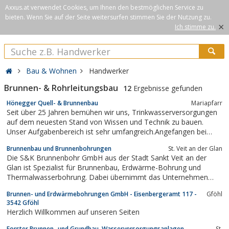
Axxus.at verwendet Cookies, um Ihnen den bestmöglichen Service zu
bieten. Wenn Sie auf der Seite weitersurfen stimmen Sie der Nutzung zu.
×
Ich stimme zu.
Bau & Wohnen
Handwerker
Brunnen- & Rohrleitungsbau
12
Ergebnisse gefunden
Hönegger Quell- & Brunnenbau
Mariapfarr
Seit über 25 Jahren bemühen wir uns, Trinkwasserversorgungen
auf dem neuesten Stand von Wissen und Technik zu bauen.
Unser Aufgabenbereich ist sehr umfangreich.Angefangen bei
kleinen Schlagbrunnen für die Gartenbewässerung, über
Brunnenbau und Brunnenbohrungen
St. Veit an der Glan
Schachtbrunnen und Quellfassungen für Einzelhaushalte, bis hin
Die S&K Brunnenbohr GmbH aus der Stadt Sankt Veit an der
zu kompletten Wasserversorgungen...
Glan ist Spezialist für Brunnenbau, Erdwärme-Bohrung und
Thermalwasserbohrung. Dabei übernimmt das Unternehmen
alles von der Brunnenplanung, über den Brunnenbau, bis hin zur
Brunnen- und Erdwärmebohrungen GmbH - Eisenbergeramt 117 -
Gföhl
Wartung des Wasserbrunnens. Die S&K Brunnenbohr GmbH
3542 Gföhl
bietet außerdem allen KundInnen eine...
Herzlich Willkommen auf unseren Seiten
Forster Brunnen- und Grundbau, Wasserversorgungsanlagen
St.