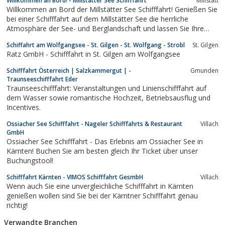
Willkommen an Bord! - Millstätter See Schifffahrt
Millstatt
Willkommen an Bord der Millstätter See Schifffahrt! Genießen Sie
bei einer Schifffahrt auf dem Millstätter See die herrliche
Atmosphäre der See- und Berglandschaft und lassen Sie Ihre
Seele baumeln.
Schiffahrt am Wolfgangsee - St. Gilgen - St. Wolfgang - Strobl
St. Gilgen
Ratz GmbH - Schifffahrt in St. Gilgen am Wolfgangsee
Schifffahrt Österreich | Salzkammergut | -
Gmunden
Traunseeschifffahrt Eder
Traunseeschifffahrt: Veranstaltungen und Linienschifffahrt auf
dem Wasser sowie romantische Hochzeit, Betriebsausflug und
Incentives.
Ossiacher See Schifffahrt - Nageler Schifffahrts & Restaurant
Villach
GmbH
Ossiacher See Schifffahrt - Das Erlebnis am Ossiacher See in
Kärnten! Buchen Sie am besten gleich Ihr Ticket über unser
Buchungstool!
Schifffahrt Kärnten - VIMOS Schifffahrt GesmbH
Villach
Wenn auch Sie eine unvergleichliche Schifffahrt in Kärnten
genießen wollen sind Sie bei der Kärntner Schifffahrt genau
richtig!
Verwandte Branchen