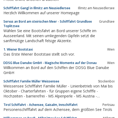
Schifffahrt Gangl in Illmitz am Neusiedlersee
Illmitz am Neusiedlersee
Herzlich Willkommen auf unserer Homepage
Servus an Bord am steirischen Meer - Schifffahrt Grundlsee
Grundlsee
Toplitzsee
Wählen Sie eine Bootsfahrt an Bord unserer Schiffe im
Ausseerland. Mit seinen umliegenden Gipfeln setzt die
sanftmütige Landschaft felsige Akzente.
1. Wiener Bootstaxi
Wien
Das Erste Wiener Bootstaxi stellt sich vor.
DDSG Blue Danube GmbH - Magische Momente auf der Donau
Wien
Willkommen an Bord auf den Schiffen der DDSG Blue Danube
GmbH
Schifffahrt Familie Müller Weissensee
Stockenboi
Weissensee Schifffahrt Familie Müller - Linienbetrieb von Mai bis
Oktober - Charterfahrten - für Gruppen eigene Schifffe -
Hochzeiten - barrierefrei - MS Alpenperle - MS Austria -
Naturpark Weissensee
Tirol Schiffahrt - Achensee, Gaisalm, Innschiffahrt
Pertisau
Personenschifffahrt auf dem Achensee, dem größten See Tirols