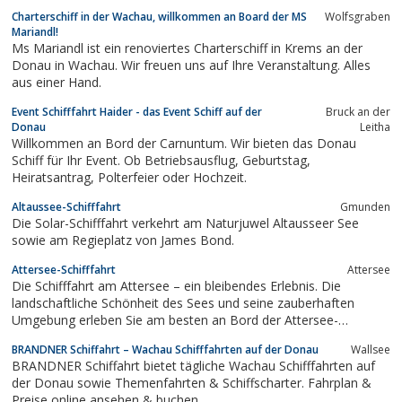
Charterschiff in der Wachau, willkommen an Board der MS
Wolfsgraben
Mariandl!
Ms Mariandl ist ein renoviertes Charterschiff in Krems an der
Donau in Wachau. Wir freuen uns auf Ihre Veranstaltung. Alles
aus einer Hand.
Event Schifffahrt Haider - das Event Schiff auf der
Bruck an der
Donau
Leitha
Willkommen an Bord der Carnuntum. Wir bieten das Donau
Schiff für Ihr Event. Ob Betriebsausflug, Geburtstag,
Heiratsantrag, Polterfeier oder Hochzeit.
Altaussee-Schifffahrt
Gmunden
Die Solar-Schifffahrt verkehrt am Naturjuwel Altausseer See
sowie am Regieplatz von James Bond.
Attersee-Schifffahrt
Attersee
Die Schifffahrt am Attersee – ein bleibendes Erlebnis. Die
landschaftliche Schönheit des Sees und seine zauberhaften
Umgebung erleben Sie am besten an Bord der Attersee-
Schifffahrt.
BRANDNER Schiffahrt – Wachau Schifffahrten auf der Donau
Wallsee
BRANDNER Schiffahrt bietet tägliche Wachau Schifffahrten auf
der Donau sowie Themenfahrten & Schiffscharter. Fahrplan &
Preise online ansehen & buchen.